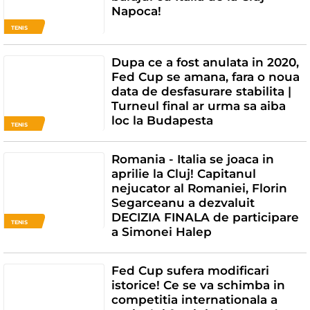
Napoca!
TENIS
Dupa ce a fost anulata in 2020,
Fed Cup se amana, fara o noua
data de desfasurare stabilita |
Turneul final ar urma sa aiba
loc la Budapesta
TENIS
Romania - Italia se joaca in
aprilie la Cluj! Capitanul
nejucator al Romaniei, Florin
Segarceanu a dezvaluit
DECIZIA FINALA de participare
TENIS
a Simonei Halep
Fed Cup sufera modificari
istorice! Ce se va schimba in
competitia internationala a