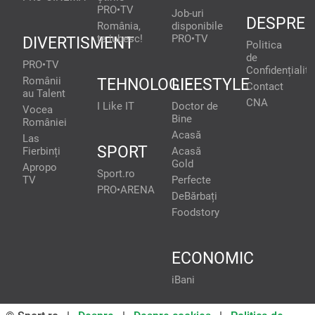
PRO•TV
Job-uri
DESPRE
România,
disponibile
te iubesc!
PRO•TV
DIVERTISMENT
Politica
de
PRO•TV
Confidențialita
Românii
TEHNOLOGIE
LIFESTYLE
Contact
au Talent
CNA
I Like IT
Doctor de
Vocea
Bine
României
Acasă
Las
SPORT
Fierbinți
Acasă
Gold
Apropo
Sport.ro
TV
Perfecte
PRO•ARENA
DeBărbați
Foodstory
ECONOMIC
iBani