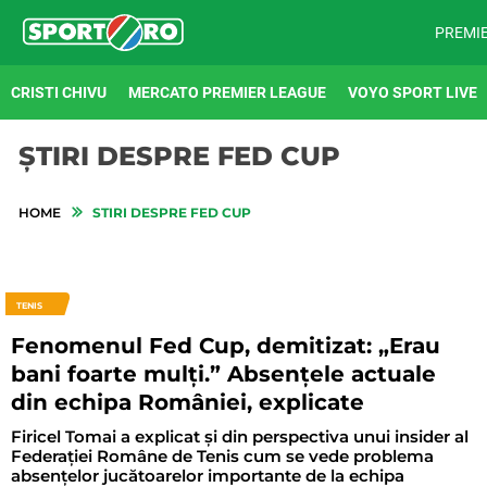
PREMI
CRISTI CHIVU
MERCATO PREMIER LEAGUE
VOYO SPORT LIVE
ȘTIRI DESPRE FED CUP
HOME
STIRI DESPRE FED CUP
TENIS
Fenomenul Fed Cup, demitizat: „Erau
bani foarte mulți.” Absențele actuale
din echipa României, explicate
Firicel Tomai a explicat și din perspectiva unui insider al
Federației Române de Tenis cum se vede problema
absențelor jucătoarelor importante de la echipa