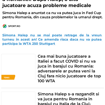
jucatoare acuza probleme medicale
Simona Halep a anuntat ca nu va putea juca in Fed Cup
pentru Romania, din cauza problemelor la umarul drept.
SPORT.RO
Simona Halep nu se mai poate retrage de la vreun 
turneu in acest an! Ce amenda risca daca nu va putea 
participa la WTA 250 Stuttgart 
Cea mai buna jucatoare a
Italiei a facut COVID si nu va
juca in barajul cu Romania:
adversarele ar putea veni la
Cluj fara nicio jucatoare de top
TENIS
100 WTA
Simona Halep s-a razgandit si
va juca pentru Romania in
barajul cu Italia de la Cluj-