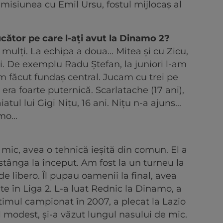
misiunea cu Emil Ursu, fostul mijlocaș al
ucător pe care l-ați avut la Dinamo 2?
ulți. La echipa a doua... Mitea și cu Zicu,
oți. De exemplu Radu Ștefan, la juniori l-am
am făcut fundaș central. Jucam cu trei pe
era foarte puternică. Scarlatache (17 ani),
atul lui Gigi Nițu, 16 ani. Nițu n-a ajuns...
mo...
 mic, avea o tehnică ieșită din comun. El a
stânga la început. Am fost la un turneu la
de libero. Îl pupau oamenii la final, avea
te în Liga 2. L-a luat Rednic la Dinamo, a
ltimul campionat în 2007, a plecat la Lazio
pil modest, și-a văzut lungul nasului de mic.