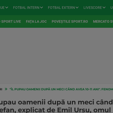
GUE
FOTBAL INTERN
FOTBAL EXTERN
LIVESCORE
U
 SPORT LIVE
FAȚA LA JOC
POVEȘTILE SPORT.RO
MERCATO S
RI
"ÎL PUPAU OAMENII DUPĂ UN MECI CÂND AVEA 10-11 ANI". FENOMENUL RADU ȘTEFAN, EXPLICAT D
pupau oamenii după un meci când a
an, explicat de Emil Ursu, omul 