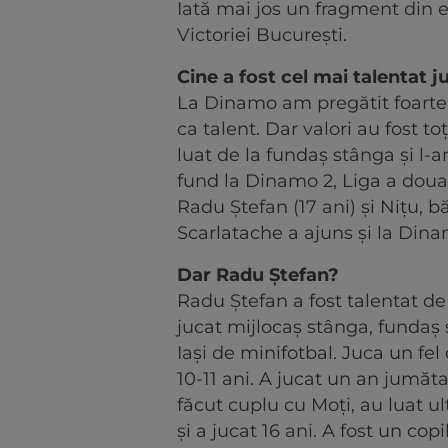
Iată mai jos un fragment din e
Victoriei București.
Cine a fost cel mai talentat j
La Dinamo am pregătit foarte m
ca talent. Dar valori au fost t
luat de la fundaș stânga și l-
fund la Dinamo 2, Liga a doua 
Radu Ștefan (17 ani) și Nițu, băi
Scarlatache a ajuns și la Dina
Dar Radu Ștefan?
Radu Ștefan a fost talentat de
jucat mijlocaș stânga, fundaș 
Iași de minifotbal. Juca un fel 
10-11 ani. A jucat un an jumăta
făcut cuplu cu Moți, au luat u
și a jucat 16 ani. A fost un co