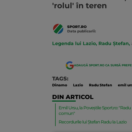
'rolul' în teren
SPORT.RO
Data publicarii:
Data
actualizarii:
Legenda lui Lazio, Radu Ștefan,
ADAUGĂ SPORT.RO CA SURSĂ PREF
TAGS:
Dinamo
Lazio
Radu Stefan
emil ur
DIN ARTICOL
Emil Ursu, la Poveștile Sport.ro: "Radu 
comun"
Recordurile lui Ștefan Radu la Lazio