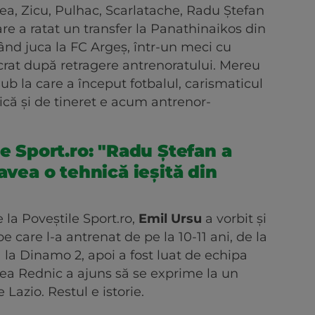
ea, Zicu, Pulhac, Scarlatache, Radu Ștefan
care a ratat un transfer la Panathinaikos din
ând juca la FC Argeș, într-un meci cu
crat după retragere antrenoratului. Mereu
ub la care a început fotbalul, carismaticul
pică și de tineret e acum antrenor-
le Sport.ro: "Radu Ștefan a
 avea o tehnică ieșită din
e la Poveștile Sport.ro,
Emil Ursu
a vorbit și
e care l-a antrenat de pe la 10-11 ani, de la
 la Dinamo 2, apoi a fost luat de echipa
cea Rednic a ajuns să se exprime la un
de Lazio. Restul e istorie.