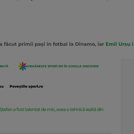
a făcut primii pași în fotbal la Dinamo, iar
Emil Ursu i
ERATĂ
URMĂREȘTE SPORT.RO ÎN GOOGLE DISCOVER
su
Poveștile sport.ro
Ștefan a fost talentat de mic, avea o tehnică ieșită din