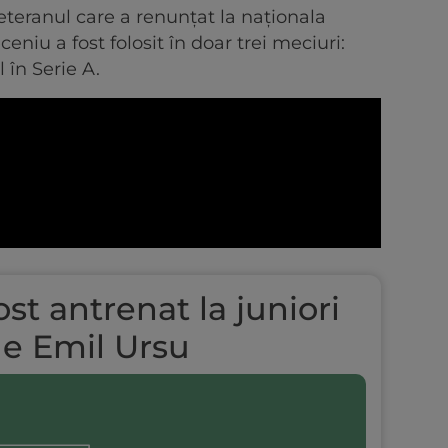
veteranul care a renunțat la naționala
iu a fost folosit în doar trei meciuri:
 în Serie A.
st antrenat la juniori
de Emil Ursu