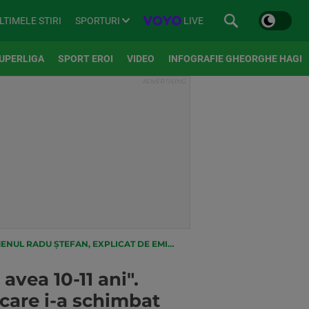
SPORTURI
LIVE
LTIMELE STIRI
UPERLIGA
SPORT EROI
VIDEO
INFOGRAFIE GHEORGHE HAGI
E EMIL URSU, OMUL CARE I-A SCHIMBAT 'ROLUL' ÎN TEREN
vea 10-11 ani".
care i-a schimbat