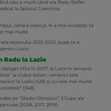
 Tăică-său a murit când era Radu Ștefan
edical la Spitalul Colentina.
timpul, când a crescut. N-a mai acceptat să
ost mai multe
finele sezonului 2022-2023, după ce a
 pentru Lazio.
n Radu la Lazio
âștigat titlul în 2007, la Lazio în ianuarie
oss” la clubul italian: românul este
meciuri la Lazio (426) și cu cele mai multe
cocelesti” (348).
 trofee pe ”Stadio Olimpico”: 3 Cupe ale
Supercupe (2009, 2017, 2019).