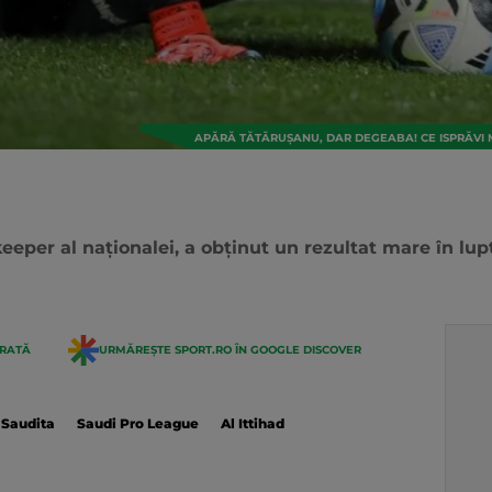
APĂRĂ TĂTĂRUȘANU, DAR DEGEABA! CE ISPRĂVI 
eeper al naționalei, a obținut un rezultat mare în lup
ERATĂ
URMĂREȘTE SPORT.RO ÎN GOOGLE DISCOVER
 Saudita
Saudi Pro League
Al Ittihad