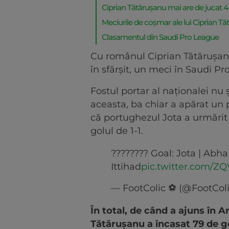
Ciprian Tătărușanu mai are de jucat 4
Meciurile de coșmar ale lui Ciprian T
Clasamentul din Saudi Pro League
Cu românul Ciprian Tătărușanu 
în sfârșit, un meci în Saudi Pro
Fostul portar al naționalei nu 
aceasta, ba chiar a apărat un p
că portughezul Jota a urmărit
golul de 1-1.
???????? Goal: Jota | Abha 
Ittihad
pic.twitter.com/Z
— FootColic ⚽️ (@FootCol
În total, de când a ajuns în A
Tătărușanu a încasat 79 de go