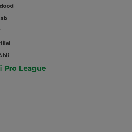
hdood
bab
r
Hilal
Ahli
i Pro League