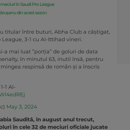
 meciuri în Saudi Pro League
ătărușanu din acest sezon
titular între buturi, Abha Club a câștigat,
 League, 3-1 cu Al-Ittihad vineri.
și-a mai luat ”porția” de goluri de data
enalty, în minutul 63, inutil însă, pentru
 mingea respinsă de român și a înscris
1-1 Al-
QWl4edREj
ic)
May 3, 2024
rabia Saudită, în august anul trecut,
luri în cele 32 de meciuri oficiale jucate