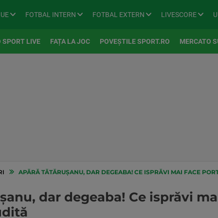
GUE
FOTBAL INTERN
FOTBAL EXTERN
LIVESCORE
U
 SPORT LIVE
FAȚA LA JOC
POVEȘTILE SPORT.RO
MERCATO S
RI
APĂRĂ TĂTĂRUȘANU, DAR DEGEABA! CE ISPRĂVI MAI FACE POR
anu, dar degeaba! Ce isprăvi mai
dită