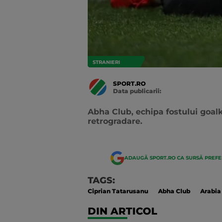
STRANIERI
SPORT.RO
Data publicarii:
Data
actualizarii:
Abha Club, echipa fostului goalk
retrogradare.
ADAUGĂ SPORT.RO CA SURSĂ PREF
TAGS:
Ciprian Tatarusanu
Abha Club
Arabia
DIN ARTICOL