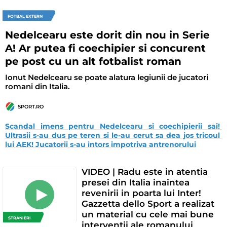
FOTBAL EXTERN
Nedelcearu este dorit din nou in Serie
A! Ar putea fi coechipier si concurent
pe post cu un alt fotbalist roman
Ionut Nedelcearu se poate alatura legiunii de jucatori
romani din Italia.
SPORT.RO
Scandal imens pentru Nedelcearu si coechipierii sai! 
Ultrasii s-au dus pe teren si le-au cerut sa dea jos tricoul 
lui AEK! Jucatorii s-au intors impotriva antrenorului
VIDEO | Radu este in atentia
presei din Italia inaintea
revenirii in poarta lui Inter!
Gazzetta dello Sport a realizat
un material cu cele mai bune
STRANIERI
interventii ale romanului