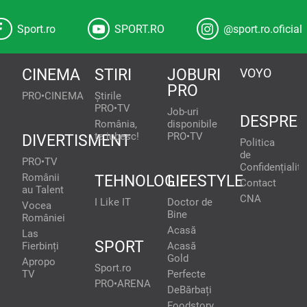
Sport.ro
SPORT.RO
@sport.ro.oficial
CINEMA
STIRI
JOBURI
VOYO
PRO
PRO•CINEMA
Știrile
PRO•TV
Job-uri
DESPRE
România,
disponibile
te iubesc!
PRO•TV
DIVERTISMENT
Politica
de
PRO•TV
Confidențialita
Românii
TEHNOLOGIE
LIFESTYLE
Contact
au Talent
CNA
I Like IT
Doctor de
Vocea
Bine
României
Acasă
Las
SPORT
Fierbinți
Acasă
Gold
Apropo
Sport.ro
TV
Perfecte
PRO•ARENA
DeBărbați
Foodstory