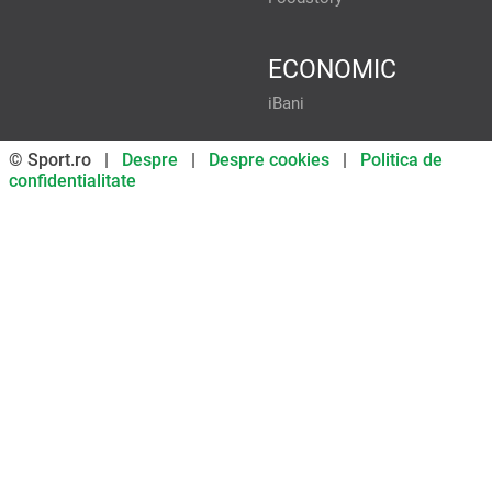
ECONOMIC
iBani
© Sport.ro |
Despre
|
Despre cookies
|
Politica de
confidentialitate
Don’t miss out on our news and
updates! Enable push
notifications
SUBSCRIBE
NOT NOW
UNSUBSCRIBE