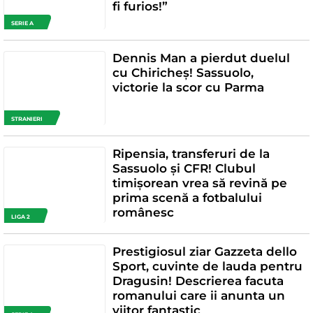
fi furios!”
SERIE A
Dennis Man a pierdut duelul
cu Chiricheș! Sassuolo,
victorie la scor cu Parma
STRANIERI
Ripensia, transferuri de la
Sassuolo și CFR! Clubul
timișorean vrea să revină pe
prima scenă a fotbalului
românesc
LIGA 2
Prestigiosul ziar Gazzeta dello
Sport, cuvinte de lauda pentru
Dragusin! Descrierea facuta
romanului care ii anunta un
viitor fantastic