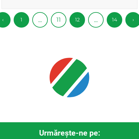
11
...
...
‹
1
12
14
›
Urmăreşte-ne pe: