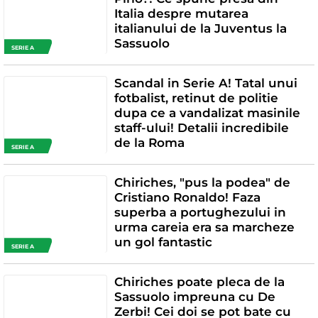
Italia despre mutarea
italianului de la Juventus la
Sassuolo
SERIE A
Scandal in Serie A! Tatal unui
fotbalist, retinut de politie
dupa ce a vandalizat masinile
staff-ului! Detalii incredibile
de la Roma
SERIE A
Chiriches, "pus la podea" de
Cristiano Ronaldo! Faza
superba a portughezului in
urma careia era sa marcheze
un gol fantastic
SERIE A
Chiriches poate pleca de la
Sassuolo impreuna cu De
Zerbi! Cei doi se pot bate cu