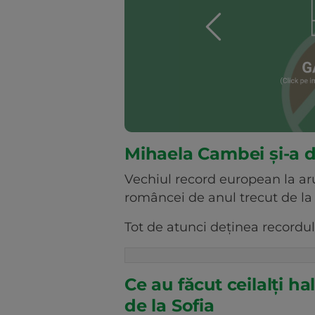
Mihaela Cambei și-a d
Vechiul record european la aru
româncei de anul trecut de la
Tot de atunci deţinea recordul 
Ce au făcut ceilalți ha
de la Sofia