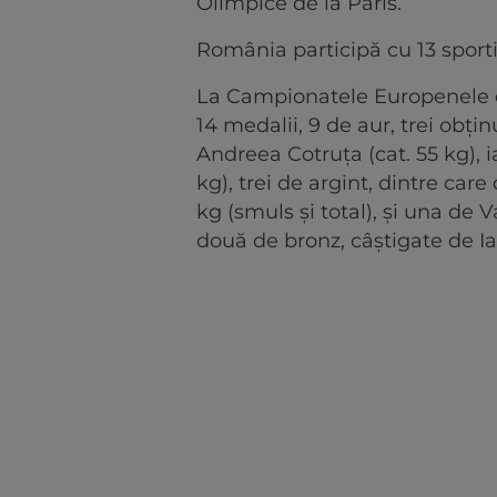
Olimpice de la Paris.
România participă cu 13 sporti
La Campionatele Europenele d
14 medalii, 9 de aur, trei obţi
Andreea Cotruţa (cat. 55 kg), 
kg), trei de argint, dintre ca
kg (smuls şi total), şi una de V
două de bronz, câştigate de Ian