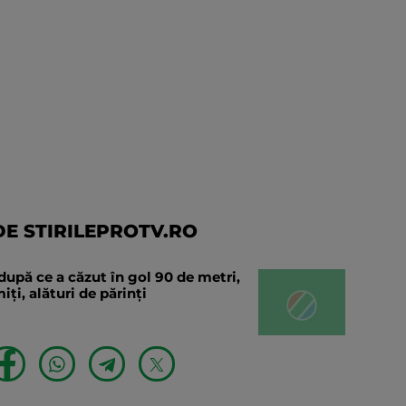
E STIRILEPROTV.RO
după ce a căzut în gol 90 de metri,
ți, alături de părinți