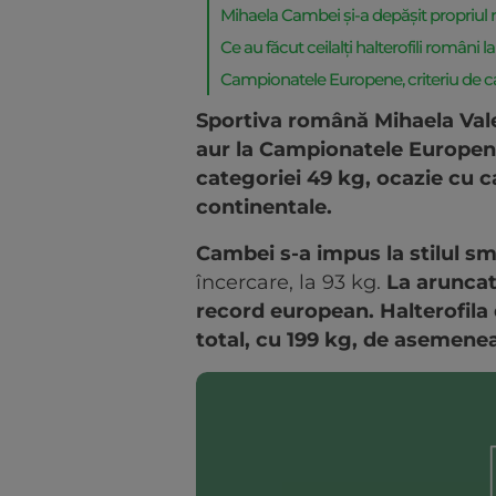
Mihaela Cambei și-a depășit propriul 
Ce au făcut ceilalți halterofili români 
Campionatele Europene, criteriu de cal
Sportiva română Mihaela Vale
aur la Campionatele Europene 
categoriei 49 kg, ocazie cu ca
continentale.
Cambei s-a impus la stilul s
încercare, la 93 kg.
La aruncat
record european. Halterofila 
total, cu 199 kg, de asemene