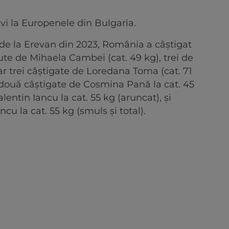
vi la Europenele din Bulgaria.
e la Erevan din 2023, România a câştigat
nute de Mihaela Cambei (cat. 49 kg), trei de
iar trei câştigate de Loredana Toma (cat. 71
re două câştigate de Cosmina Pană la cat. 45
alentin Iancu la cat. 55 kg (aruncat), şi
cu la cat. 55 kg (smuls şi total).