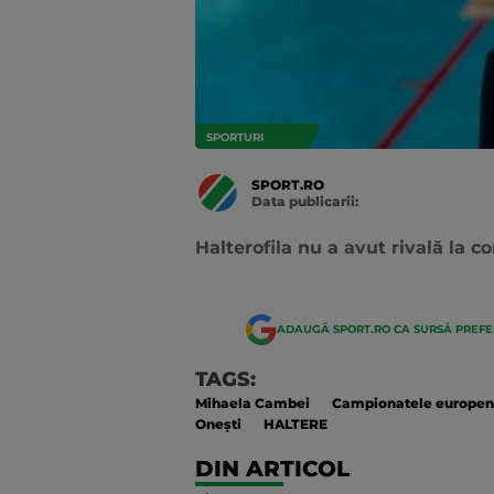
SPORTURI
SPORT.RO
Data publicarii:
Data
actualizarii:
Halterofila nu a avut rivală la c
ADAUGĂ SPORT.RO CA SURSĂ PREF
TAGS:
Mihaela Cambei
Campionatele europene
Oneşti
HALTERE
DIN ARTICOL