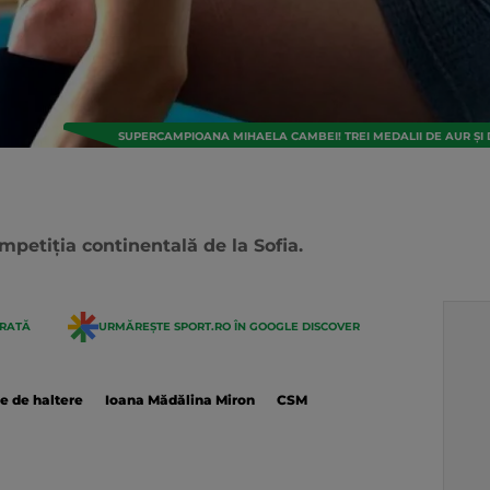
SUPERCAMPIOANA MIHAELA CAMBEI! TREI MEDALII DE AUR Ș
ompetiția continentală de la Sofia.
ERATĂ
URMĂREȘTE SPORT.RO ÎN GOOGLE DISCOVER
 de haltere
Ioana Mădălina Miron
CSM