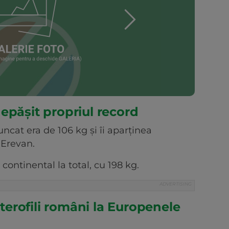
epășit propriul record
ncat era de 106 kg şi îi aparţinea
 Erevan.
continental la total, cu 198 kg.
lterofili români la Europenele