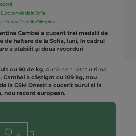
record
la Europenele de la Sofia
ificare la Jocurile Olimpice
ntina Cambei a cucerit trei medalii de
de haltere de la Sofia, luni, în cadrul
re a stabilit şi două recorduri
muls cu 90 de kg
, după ce a ratat ultima
, Cambei a câştigat cu 109 kg, nou
de la CSM Oneşti a cucerit aurul şi la
a, nou record european.