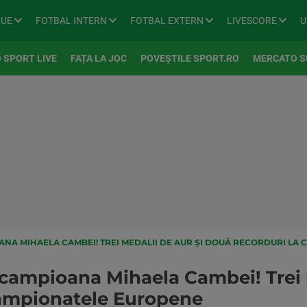
GUE
FOTBAL INTERN
FOTBAL EXTERN
LIVESCORE
U
 SPORT LIVE
FAȚA LA JOC
POVEȘTILE SPORT.RO
MERCATO S
A MIHAELA CAMBEI! TREI MEDALII DE AUR ȘI DOUĂ RECORDURI LA
ampioana Mihaela Cambei! Trei m
Campionatele Europene