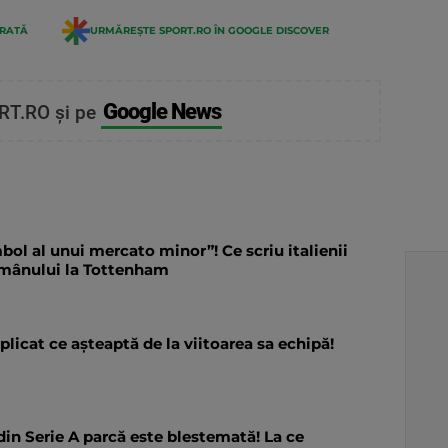
ERATĂ
URMĂREȘTE SPORT.RO ÎN GOOGLE DISCOVER
Google News
RT.RO și pe
ol al unui mercato minor”! Ce scriu italienii
omânului la Tottenham
licat ce așteaptă de la viitoarea sa echipă!
in Serie A parcă este blestemată! La ce