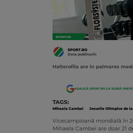
SPORTURI
SPORT.RO
Data publicarii:
Data
actualizarii:
Halterofila are în palmares meda
ADAUGĂ SPORT.RO CA SURSĂ PREF
TAGS:
Mihaela Cambei
Jocurile Olimpice de la
Vicecampioană mondială în 2
Mihaela Cambei are doar 21 de