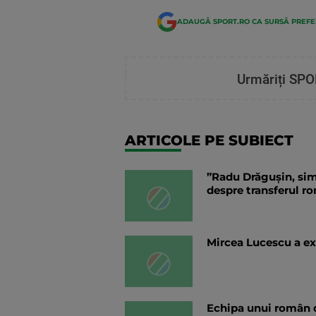
ADAUGĂ SPORT.RO CA SURSĂ PREF
Urmăriți SPO
ARTICOLE PE SUBIECT
”Radu Drăgușin, simb
despre transferul r
Mircea Lucescu a exp
Echipa unui român d