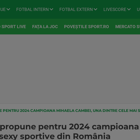
GUE
FOTBAL INTERN
FOTBAL EXTERN
LIVESCORE
U
 SPORT LIVE
FAȚA LA JOC
POVEȘTILE SPORT.RO
MERCATO S
E PENTRU 2024 CAMPIOANA MIHAELA CAMBEI, UNA DINTRE CELE MAI 
i propune pentru 2024 campioana
 sexy sportive din România