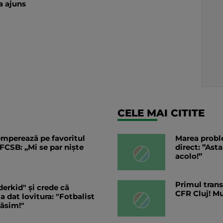
a ajuns
CELE MAI CITITE
temperează pe favoritul
Marea probl
 FCSB: „Mi se par niște
direct: ”Ast
acolo!”
Primul trans
erkid" și crede că
CFR Cluj! M
a dat lovitura: "Fotbalist
ăsim!"