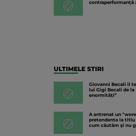
contraperformanță 
ULTIMELE STIRI
Giovanni Becali îl 
lui Gigi Becali de la
enormități”
A antrenat un "wond
pretendenta la titlu 
cum căutăm și nu g