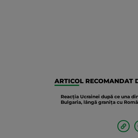
ARTICOL RECOMANDAT D
Reacția Ucrainei după ce una din
Bulgaria, lângă granița cu Român