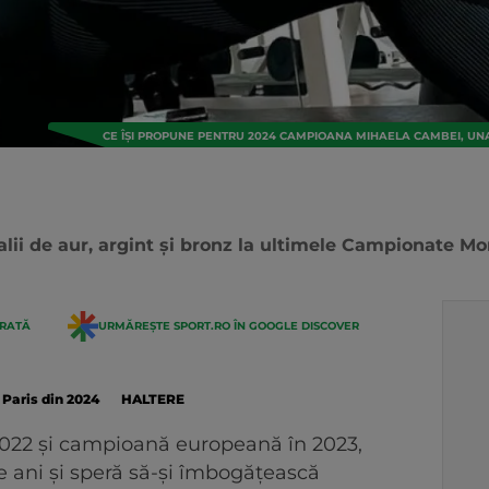
CE ÎȘI PROPUNE PENTRU 2024 CAMPIOANA MIHAELA CAMBEI, UNA
lii de aur, argint și bronz la ultimele Campionate Mo
ERATĂ
URMĂREȘTE SPORT.RO ÎN GOOGLE DISCOVER
 Paris din 2024
HALTERE
022 și campioană europeană în 2023,
 ani și speră să-și îmbogățească