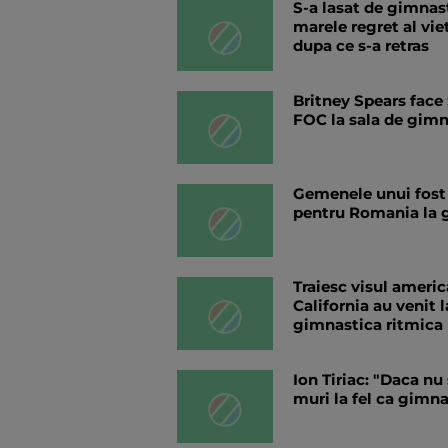
S-a lasat de gimnast
marele regret al viet
dupa ce s-a retras
Britney Spears face
FOC la sala de gimn
Gemenele unui fost
pentru Romania la g
Traiesc visul americ
California au venit 
gimnastica ritmica
Ion Tiriac: "Daca nu
muri la fel ca gimna