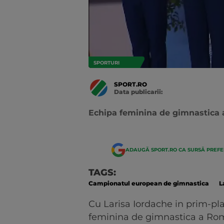
SPORTURI
SPORT.RO
Data publicarii:
Data
actualizarii:
Echipa feminina de gimnastica 
ADAUGĂ SPORT.RO CA SURSĂ PREF
TAGS:
Campionatul european de gimnastica
L
Cu Larisa Iordache in prim-pl
feminina de gimnastica a Rom