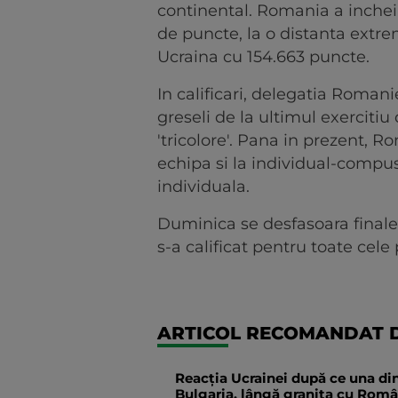
continental. Romania a inchei
de puncte, la o distanta extr
Ucraina cu 154.663 puncte.
In calificari, delegatia Romani
greseli de la ultimul exercitiu 
'tricolore'. Pana in prezent, R
echipa si la individual-compus
individuala.
Duminica se desfasoara finale
s-a calificat pentru toate cele
ARTICOL RECOMANDAT D
Reacția Ucrainei după ce una din
Bulgaria, lângă granița cu Român