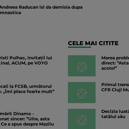
 Andreea Raducan isi da demisia dupa
imnastica
CELE MAI CITITE
sti Pulhac, invitații lui
Marea probl
tinal, ACUM, pe VOYO
direct: ”Ast
acolo!”
Primul trans
ecali la FCSB, următorul
CFR Cluj! M
: „Îmi place foarte mult”
Decizia lua
mărit Dinamo -
tatălui său
onat sincer: ”Uite, asta
 Ce a spus despre Mazilu