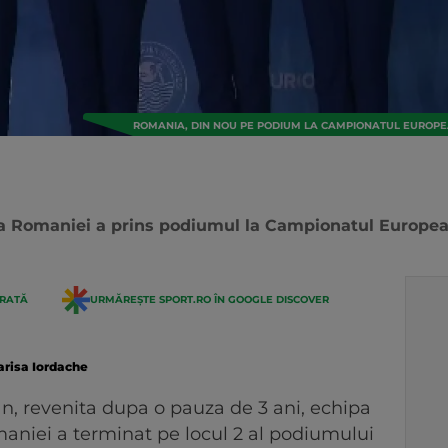
ROMANIA, DIN NOU PE PODIUM LA CAMPIONATUL EUROPEA
a Romaniei a prins podiumul la Campionatul European
ERATĂ
URMĂREȘTE SPORT.RO ÎN GOOGLE DISCOVER
arisa Iordache
an, revenita dupa o pauza de 3 ani, echipa
aniei a terminat pe locul 2 al podiumului