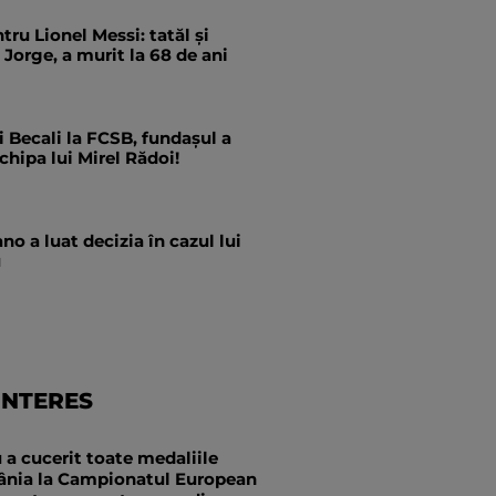
tru Lionel Messi: tatăl și
 Jorge, a murit la 68 de ani
i Becali la FCSB, fundașul a
hipa lui Mirel Rădoi!
no a luat decizia în cazul lui
u
INTERES
a cucerit toate medaliile
nia la Campionatul European