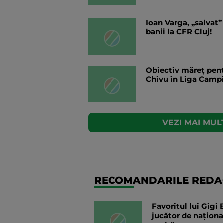
Ioan Varga, „salvat”
banii la CFR Cluj!
Obiectiv măreț pentr
Chivu în Liga Campi
VEZI MAI MULT
RECOMANDARILE REDAC
Favoritul lui Gigi
jucător de naționa