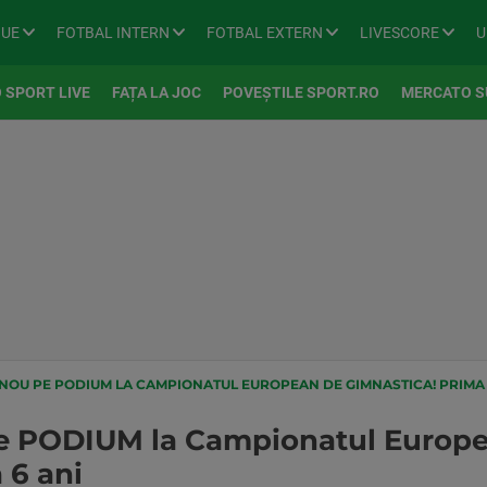
GUE
FOTBAL INTERN
FOTBAL EXTERN
LIVESCORE
U
 SPORT LIVE
FAȚA LA JOC
POVEȘTILE SPORT.RO
MERCATO S
NOU PE PODIUM LA CAMPIONATUL EUROPEAN DE GIMNASTICA! PRIMA 
e PODIUM la Campionatul Europe
 6 ani