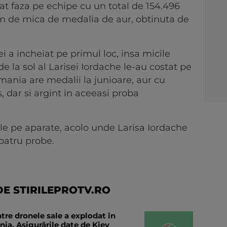
at faza pe echipe cu un total de 154.496
em de mica de medalia de aur, obtinuta de
ei a incheiat pe primul loc, insa micile
de la sol al Larisei Iordache le-au costat pe
omania are medalii la junioare, aur cu
, dar si argint in aceeasi proba
le pe aparate, acolo unde Larisa Iordache
 patru probe.
E STIRILEPROTV.RO
tre dronele sale a explodat în
ia. Asigurările date de Kiev