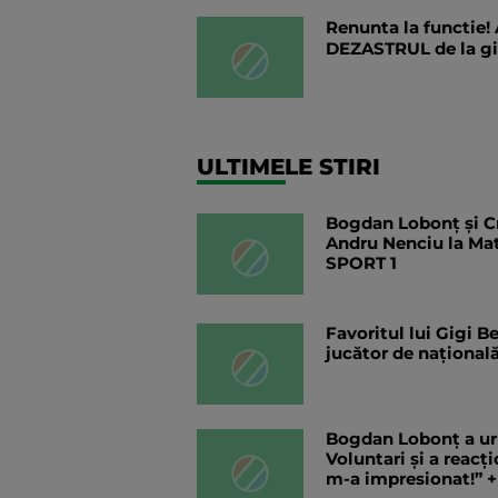
Renunta la functie!
DEZASTRUL de la g
ULTIMELE STIRI
Bogdan Lobonț și Cri
Andru Nenciu la Ma
SPORT 1
Favoritul lui Gigi B
jucător de națională
Bogdan Lobonț a ur
Voluntari și a reacți
m-a impresionat!” +