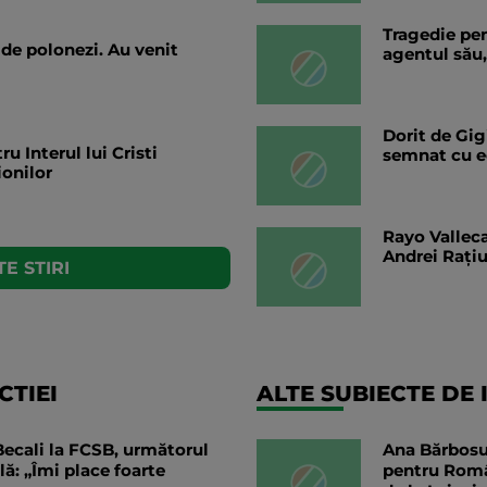
Tragedie pen
 de polonezi. Au venit
agentul său,
Dorit de Gig
u Interul lui Cristi
semnat cu ec
onilor
Rayo Valleca
Andrei Rați
E STIRI
TIEI
ALTE SUBIECTE DE 
 Becali la FCSB, următorul
Ana Bărbosu 
lă: „Îmi place foarte
pentru Româ