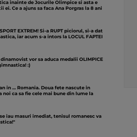
ica inainte de Jocurile Olimpice si asta e
ii ei. Ce a ajuns sa faca Ana Porgras la 8 ani
 SPORT EXTREM! Si-a RUPT piciorul, si-a dat
astica, iar acum s-a intors la LOCUL FAPTEI
 dinamovist vor sa aduca medalii OLIMPICE
imnastica! :)
an in ... Romania. Doua fete nascute in
la noi ca sa fie cele mai bune din lume la
 se iau masuri imediat, tenisul romanesc va
stica!"