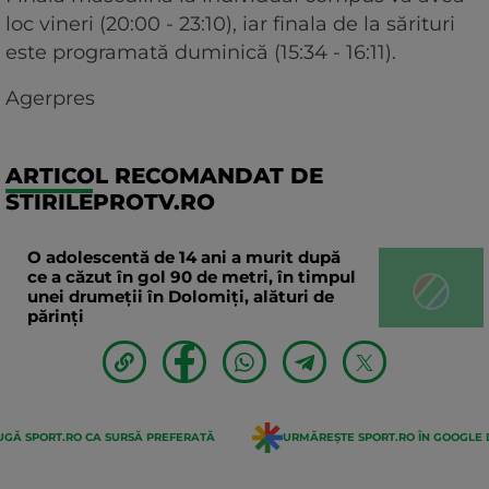
loc vineri (20:00 - 23:10), iar finala de la sărituri
este programată duminică (15:34 - 16:11).
Agerpres
ARTICOL RECOMANDAT DE
STIRILEPROTV.RO
O adolescentă de 14 ani a murit după
ce a căzut în gol 90 de metri, în timpul
unei drumeții în Dolomiți, alături de
părinți
GĂ SPORT.RO CA SURSĂ PREFERATĂ
URMĂREȘTE SPORT.RO ÎN GOOGLE 