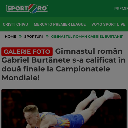
PREMI
CRISTI CHIVU
MERCATO PREMIER LEAGUE
VOYO SPORT LIVE
HOME
SPORTURI
GIMNASTUL ROMÂN GABRIEL BURTĂNETE S
Gimnastul român
GALERIE FOTO
Gabriel Burtănete s-a calificat în
două finale la Campionatele
Mondiale!