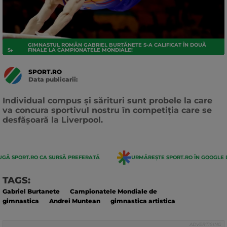
GIMNASTUL ROMÂN GABRIEL BURTĂNETE S-A CALIFICAT ÎN DOUĂ
SPORTURI
FINALE LA CAMPIONATELE MONDIALE!
SPORT.RO
Data publicarii:
Data
actualizarii:
Individual compus și sărituri sunt probele la care
va concura sportivul nostru în competiția care se
desfășoară la Liverpool.
GĂ SPORT.RO CA SURSĂ PREFERATĂ
URMĂREȘTE SPORT.RO ÎN GOOGLE 
TAGS:
Gabriel Burtanete
Campionatele Mondiale de
gimnastica
Andrei Muntean
gimnastica artistica