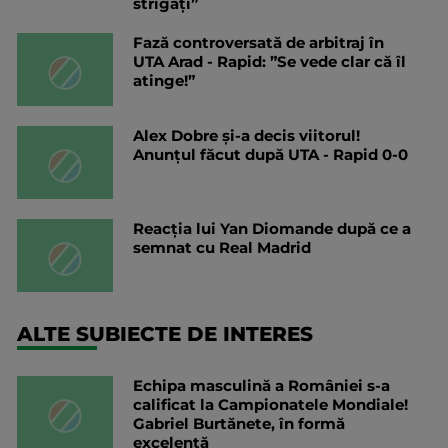
strigați”
Fază controversată de arbitraj în
UTA Arad - Rapid: ”Se vede clar că îl
atinge!”
Alex Dobre și-a decis viitorul!
Anunțul făcut după UTA - Rapid 0-0
Reacția lui Yan Diomande după ce a
semnat cu Real Madrid
ALTE SUBIECTE DE INTERES
Echipa masculină a României s-a
calificat la Campionatele Mondiale!
Gabriel Burtănete, în formă
excelentă