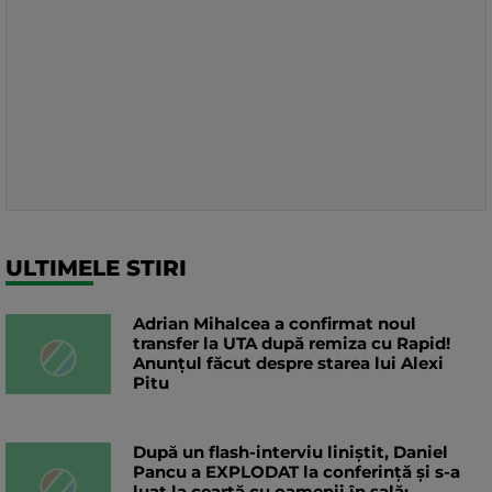
ULTIMELE STIRI
Adrian Mihalcea a confirmat noul
transfer la UTA după remiza cu Rapid!
Anunțul făcut despre starea lui Alexi
Pitu
După un flash-interviu liniștit, Daniel
Pancu a EXPLODAT la conferință și s-a
luat la ceartă cu oamenii în sală: