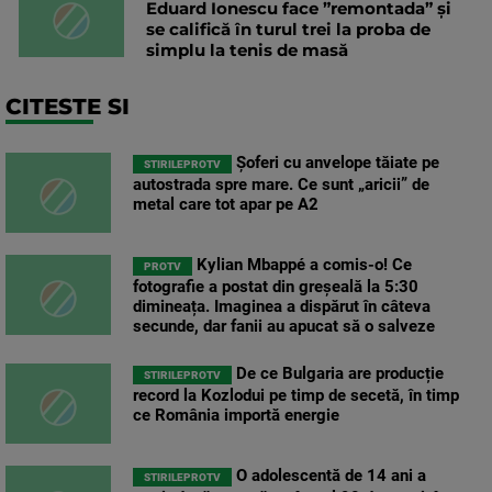
Eduard Ionescu face ”remontada” și
se califică în turul trei la proba de
simplu la tenis de masă
CITESTE SI
Șoferi cu anvelope tăiate pe
STIRILEPROTV
autostrada spre mare. Ce sunt „aricii” de
metal care tot apar pe A2
Kylian Mbappé a comis-o! Ce
PROTV
fotografie a postat din greșeală la 5:30
dimineața. Imaginea a dispărut în câteva
secunde, dar fanii au apucat să o salveze
De ce Bulgaria are producție
STIRILEPROTV
record la Kozlodui pe timp de secetă, în timp
ce România importă energie
O adolescentă de 14 ani a
STIRILEPROTV