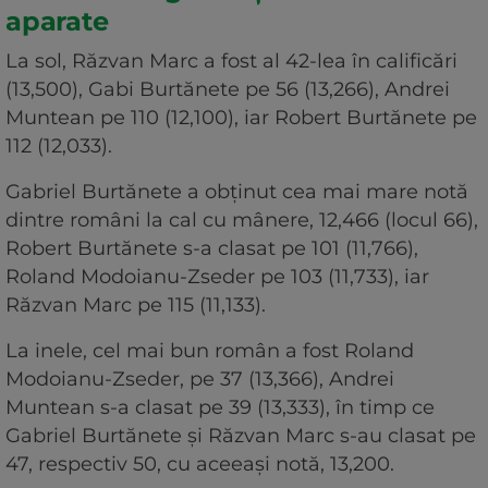
aparate
La sol, Răzvan Marc a fost al 42-lea în calificări
(13,500), Gabi Burtănete pe 56 (13,266), Andrei
Muntean pe 110 (12,100), iar Robert Burtănete pe
112 (12,033).
Gabriel Burtănete a obţinut cea mai mare notă
dintre români la cal cu mânere, 12,466 (locul 66),
Robert Burtănete s-a clasat pe 101 (11,766),
Roland Modoianu-Zseder pe 103 (11,733), iar
Răzvan Marc pe 115 (11,133).
La inele, cel mai bun român a fost Roland
Modoianu-Zseder, pe 37 (13,366), Andrei
Muntean s-a clasat pe 39 (13,333), în timp ce
Gabriel Burtănete şi Răzvan Marc s-au clasat pe
47, respectiv 50, cu aceeaşi notă, 13,200.