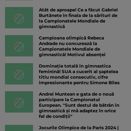
Atât de aproape! Ce a făcut Gabriel
Burtănete în finala de la sărituri de
la Campionatele Mondiale de
gimnastică
Campioana olimpică Rebeca
Andrade nu concurează la
Campionatele Mondiale de
gimnastică! Motivul absenței
Dominație totală în gimnastica
feminină! SUA a cucerit al șaptelea
titlu mondial consecutiv, cifre
impresionante pentru Simone Biles
Andrei Muntean e gata de o nouă
participare la Campionatul
European. "Sunt destul de bătrân în
gimnastică și mă adaptez în orice
fel de condiții"
Jocurile Olimpice de la Paris 2024 |