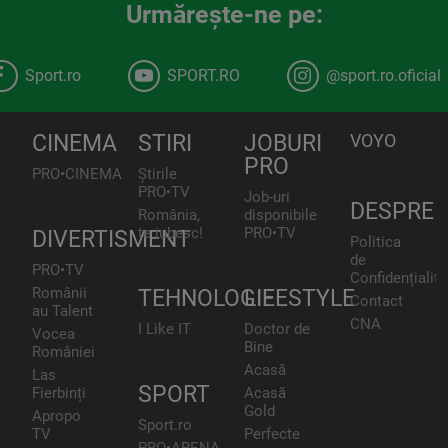
Urmăreşte-ne pe:
Sport.ro
SPORT.RO
@sport.ro.oficial
CINEMA
STIRI
JOBURI
VOYO
PRO
PRO•CINEMA
Știrile
PRO•TV
Job-uri
DESPRE
România,
disponibile
te iubesc!
PRO•TV
DIVERTISMENT
Politica
de
PRO•TV
Confidențialita
Românii
TEHNOLOGIE
LIFESTYLE
Contact
au Talent
CNA
I Like IT
Doctor de
Vocea
Bine
României
Acasă
Las
SPORT
Fierbinți
Acasă
Gold
Apropo
Sport.ro
TV
Perfecte
PRO•ARENA