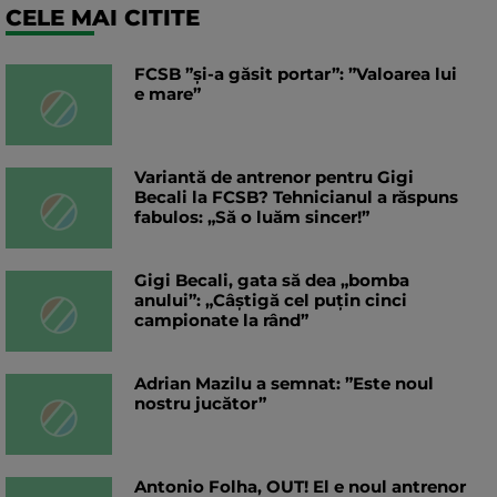
CELE MAI CITITE
FCSB ”și-a găsit portar”: ”Valoarea lui
e mare”
Variantă de antrenor pentru Gigi
Becali la FCSB? Tehnicianul a răspuns
fabulos: „Să o luăm sincer!”
Gigi Becali, gata să dea „bomba
anului”: „Câștigă cel puțin cinci
campionate la rând”
Adrian Mazilu a semnat: ”Este noul
nostru jucător”
Antonio Folha, OUT! El e noul antrenor