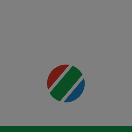
Night:
Ankalaev
vs
Rountree
Jr.
Mai multe
detalii
00:00