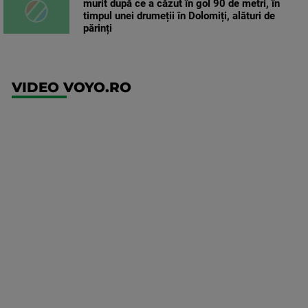
murit după ce a căzut în gol 90 de metri, în
timpul unei drumeții în Dolomiți, alături de
părinți
VIDEO VOYO.RO
UFC
(RO)
UFC
Fight
Night:
Gamrot
vs
Salkilld