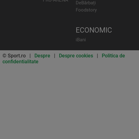
DeBărbați
Foodstory
ECONOMIC
iBani
© Sport.ro |
Despre
|
Despre cookies
|
Politica de
confidentialitate
Don’t miss out on our news and
updates! Enable push
notifications
SUBSCRIBE
NOT NOW
UNSUBSCRIBE