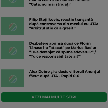
”Gata, nu mai strigați”
Filip Stojilkovic, reacție tranșantă
după controversa din meciul cu UTA:
”Arbitrul știe că a greșit!”
Dezbatere aprinsă după ce Florin
Tănase l-a ”atacat” pe Marius Baciu:
”Te-a deranjat că spune adevărul?” /
”Tu ce responsabilitate ai?”
Alex Dobre și-a decis viitorul! Anunțul
făcut după UTA - Rapid 0-0
VEZI MAI MULTE STIRI