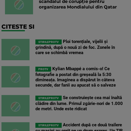
scandalul de corupție pentru
organizarea Mondialului din Qatar
CITESTE SI
Ploi torențiale, vijelii și
STIRILEPROTV
grindină, după o nouă zi de foc. Zonele în
care se schimbă vremea
Kylian Mbappé a comis-o! Ce
PROTV
fotografie a postat din greșeală la 5:30
dimineața. Imaginea a dispărut în câteva
secunde, dar fanii au apucat să o salveze
Se construiește cea mai înaltă
STIRILEPROTV
clădire din lume. Primul zgârie-nori de 1.000
de metri. Unde este ridicat
Accident după ce două trailere
STIRILEPROTV
cu mașini au oprit pe un drum expres. Un TIR