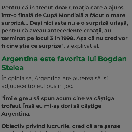
Pentru că în trecut doar Croaţia care a ajuns
într-o finală de Cupă Mondială a făcut o mare
surpriză... Deşi nici asta nu e o surpriză uriaşă,
pentru că aveau antecedente croaţii, au
terminat pe locul 3 în 1998. Aşa că nu cred vor
fi cine ştie ce surprize"
, a explicat el.
Argentina este favorita lui Bogdan
Stelea
În opinia sa, Argentina are puterea să îşi
adjudece trofeul pus în joc.
"Îmi e greu să spun acum cine va câştiga
trofeul. Însă eu mi-aş dori să câştige
Argentina.
Obiectiv privind lucrurile, cred că are şanse