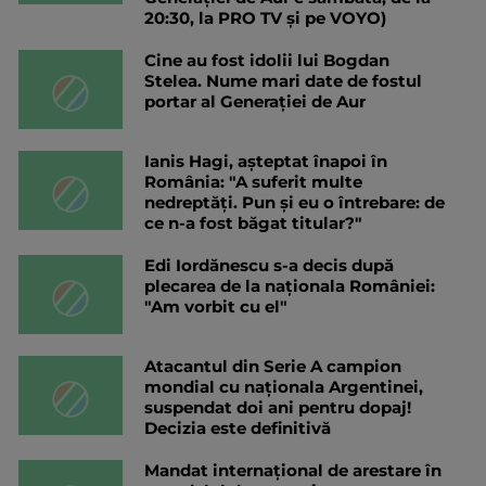
20:30, la PRO TV și pe VOYO)
Cine au fost idolii lui Bogdan
Stelea. Nume mari date de fostul
portar al Generației de Aur
Ianis Hagi, așteptat înapoi în
România: "A suferit multe
nedreptăți. Pun și eu o întrebare: de
ce n-a fost băgat titular?"
Edi Iordănescu s-a decis după
plecarea de la naționala României:
"Am vorbit cu el"
Atacantul din Serie A campion
mondial cu naționala Argentinei,
suspendat doi ani pentru dopaj!
Decizia este definitivă
Mandat internațional de arestare în