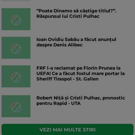
”Poate Dinamo să câștige titlul?”.
Răspunsul lui Cristi Pulhac
Ioan Ovidiu Sabău a făcut anunțul
despre Denis Alibec
FRF l-a reclamat pe Florin Prunea la
UEFA! Ce a făcut fostul mare portar la
Sheriff Tiraspol - St. Gallen
Robert Niță și Cristi Pulhac, pronostic
pentru Rapid - UTA
VEZI MAI MULTE STIRI