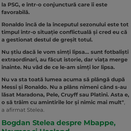
la PSG, e într-o conjunctură care îi este
favorabilă.
Ronaldo încă de la începutul sezonului este tot
timpul într-o situaţie conflictuală şi cred eu că
a gestionat destul de greşit totul.
Nu ştiu dacă le vom simţi lipsa... sunt fotbalişti
extraordinari, au făcut istorie, dar viaţa merge
înainte. Nu văd de ce le-am simţi lor lipsa.
Nu va sta toată lumea acuma să plângă după
Messi şi Ronaldo. Nu a plâns nimeni când s-au
lăsat Maradona, Pele, Cruyff sau Platini. Asta e,
o să trăim cu amintirile lor şi nimic mai mult"
,
a afirmat Stelea.
Bogdan Stelea despre Mbappe,