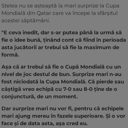
Stelea nu se aşteaptă la mari surprize la Cupa
Mondială din Qatar care va începe la sfârşitul
acestei săptămâni.
"E ceva inedit, dar s-ar putea până la urmă să
fie o idee bună, ţinând cont că fiind în perioada
asta jucătorii ar trebui să fie la maximum de
formă.
Aşa că ar trebui să fie o Cupă Mondială cu un
nivel de joc destul de bun. Surprize mari n-au
fost niciodată la Cupa Mondială. Că pierde sau
câştigă vreo echipă cu 7-0 sau 8-0 ţine de o
conjunctură, de un moment.
Dar surprize mari nu vor fi, pentru că echipele
mari ajung mereu în fazele superioare. Şi o vor
face şi de data asta, aşa cred eu.