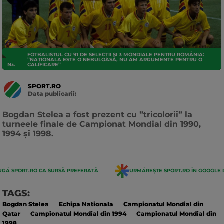
FOTBALISTUL CU 91 DE SELECȚII ȘI 3 MONDIALE PENTRU ROMÂNIA:
”NAȚIONALA ESTE O NEBULOASĂ, NU AM ARGUMENTE PENTRU O
NATIONALA
CALIFICARE”
SPORT.RO
Data publicarii:
Data
actualizarii:
Bogdan Stelea a fost prezent cu ”tricolorii” la
turneele finale de Campionat Mondial din 1990,
1994 și 1998.
GĂ SPORT.RO CA SURSĂ PREFERATĂ
URMĂREȘTE SPORT.RO ÎN GOOGLE 
TAGS:
Bogdan Stelea
Echipa Nationala
Campionatul Mondial din
Qatar
Campionatul Mondial din 1994
Campionatul Mondial din
1998