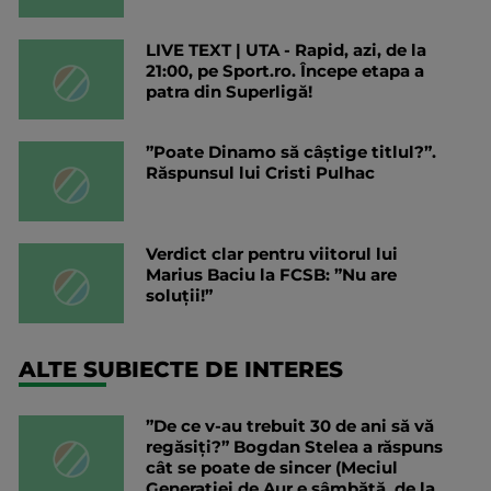
LIVE TEXT | UTA - Rapid, azi, de la
21:00, pe Sport.ro. Începe etapa a
patra din Superligă!
”Poate Dinamo să câștige titlul?”.
Răspunsul lui Cristi Pulhac
Verdict clar pentru viitorul lui
Marius Baciu la FCSB: ”Nu are
soluții!”
ALTE SUBIECTE DE INTERES
”De ce v-au trebuit 30 de ani să vă
regăsiți?” Bogdan Stelea a răspuns
cât se poate de sincer (Meciul
Generației de Aur e sâmbătă, de la