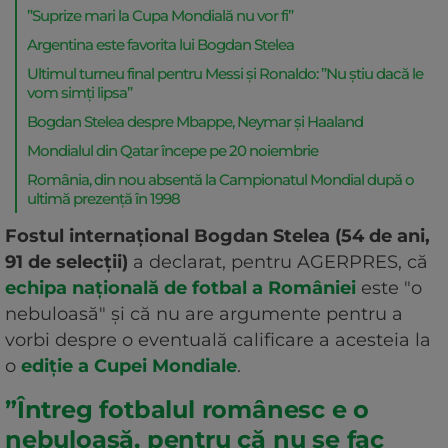
”Suprize mari la Cupa Mondială nu vor fi”
Argentina este favorita lui Bogdan Stelea
Ultimul turneu final pentru Messi și Ronaldo: ”Nu ştiu dacă le
vom simţi lipsa”
Bogdan Stelea despre Mbappe, Neymar și Haaland
Mondialul din Qatar începe pe 20 noiembrie
România, din nou absentă la Campionatul Mondial după o
ultimă prezență în 1998
Fostul internaţional Bogdan Stelea (54 de ani,
91 de selecții)
a declarat, pentru AGERPRES, că
echipa naţională de fotbal a României
este "o
nebuloasă" şi că nu are argumente pentru a
vorbi despre o eventuală calificare a acesteia la
o
ediţie a Cupei Mondiale
.
”Întreg fotbalul românesc e o
nebuloasă, pentru că nu se fac