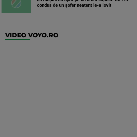
condus de un șofer neatent le-a lovit
VIDEO VOYO.RO
UFC
(EN)
UFC
Fight
Night:
Gamrot
vs
Salkilld