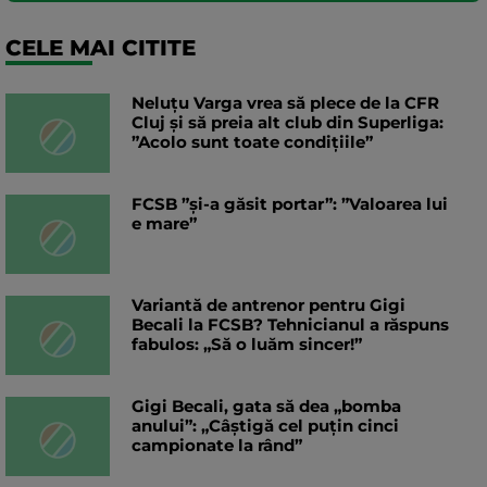
CELE MAI CITITE
Neluțu Varga vrea să plece de la CFR
Cluj și să preia alt club din Superliga:
”Acolo sunt toate condițiile”
FCSB ”și-a găsit portar”: ”Valoarea lui
e mare”
Variantă de antrenor pentru Gigi
Becali la FCSB? Tehnicianul a răspuns
fabulos: „Să o luăm sincer!”
Gigi Becali, gata să dea „bomba
anului”: „Câștigă cel puțin cinci
campionate la rând”