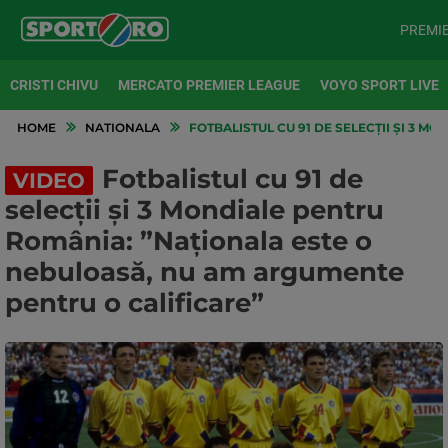
PREMI
CRISTI CHIVU
MERCATO PREMIER LEAGUE
VOYO SPORT LIVE
HOME
NATIONALA
FOTBALISTUL CU 91 DE SELECȚII ȘI 3 
Fotbalistul cu 91 de
VIDEO
selecții și 3 Mondiale pentru
România: ”Naționala este o
nebuloasă, nu am argumente
pentru o calificare”