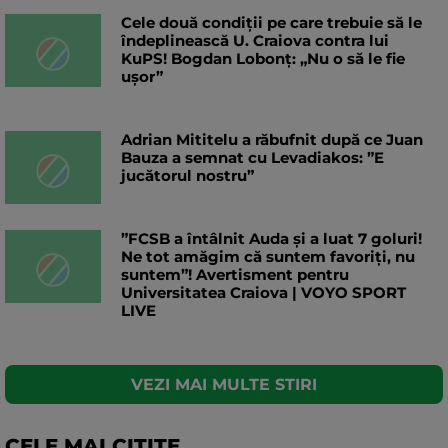
Cele două condiții pe care trebuie să le
îndeplinească U. Craiova contra lui
KuPS! Bogdan Lobonț: „Nu o să le fie
ușor”
Adrian Mititelu a răbufnit după ce Juan
Bauza a semnat cu Levadiakos: ”E
jucătorul nostru”
”FCSB a întâlnit Auda și a luat 7 goluri!
Ne tot amăgim că suntem favoriți, nu
suntem”! Avertisment pentru
Universitatea Craiova | VOYO SPORT
LIVE
VEZI MAI MULTE STIRI
CELE MAI CITITE