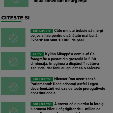
două convocări de urgență!
CITESTE SI
Câte minute trebuie să mergi
STIRILEPROTV
pe jos zilnic pentru o sănătate mai bună.
Experți: Nu sunt 10.000 de pași
Kylian Mbappé a comis-o! Ce
PROTV
fotografie a postat din greșeală la 5:30
dimineața. Imaginea a dispărut în câteva
secunde, dar fanii au apucat să o salveze
Nicușor Dan avertizează
STIRILEPROTV
Parlamentul: Dacă adoptați astfel Legea
decarbonizării voi uza de toate prerogativele
constituționale
A crezut că a pierdut la loto și
STIRILEPROTV
a aruncat biletul câștigător de 1 milion de