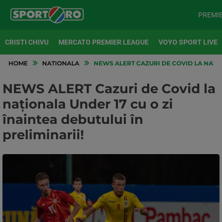
PREMI
CRISTI CHIVU
MERCATO PREMIER LEAGUE
VOYO SPORT LIVE
HOME
NATIONALA
NEWS ALERT CAZURI DE COVID LA NAȚION
NEWS ALERT Cazuri de Covid la
naționala Under 17 cu o zi
înaintea debutului în
preliminarii!