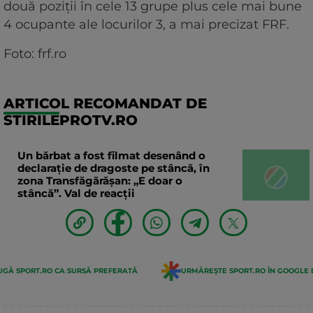
două poziții în cele 13 grupe plus cele mai bune
4 ocupante ale locurilor 3, a mai precizat FRF.
Foto: frf.ro
ARTICOL RECOMANDAT DE
STIRILEPROTV.RO
Un bărbat a fost filmat desenând o
declaraţie de dragoste pe stâncă, în
zona Transfăgărăşan: „E doar o
stâncă”. Val de reacții
GĂ SPORT.RO CA SURSĂ PREFERATĂ
URMĂREȘTE SPORT.RO ÎN GOOGLE 