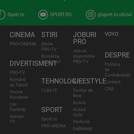
Sport.ro
SPORT.RO
@sport.ro.oficial
CINEMA
STIRI
JOBURI
VOYO
PRO
PRO•CINEMA
Știrile
PRO•TV
Job-uri
DESPRE
România,
disponibile
te iubesc!
PRO•TV
DIVERTISMENT
Politica
de
PRO•TV
Confidențialita
Românii
TEHNOLOGIE
LIFESTYLE
Contact
au Talent
CNA
I Like IT
Doctor de
Vocea
Bine
României
Acasă
Las
SPORT
Fierbinți
Acasă
Gold
Apropo
Sport.ro
TV
Perfecte
PRO•ARENA
DeBărbați