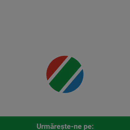
Holloway
2
Mai multe
detalii
00:00
Urmăreşte-ne pe: