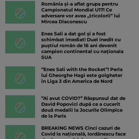
România și-a aflat grupa pentru
Campionatul Mondial U17! Ce
adversare vor avea „tricolorii” lui
Mircea Diaconescu
Enes Sali a dat gol și a fost
schimbat imediat! Duel inedit cu
puștiul român de 16 ani devenit
campion continental cu naționala
SUA
”Enes Sali with the Rocket”! Perla
lui Gheorghe Hagi este golgheter
în Liga 3 din America de Nord
”Ai avut COVID?” Răspunsul dat de
David Popovici după ce a cucerit
două medalii la Jocurile Olimpice
de la Paris
BREAKING NEWS Cinci cazuri de
Covid la națională, Iordănescu face