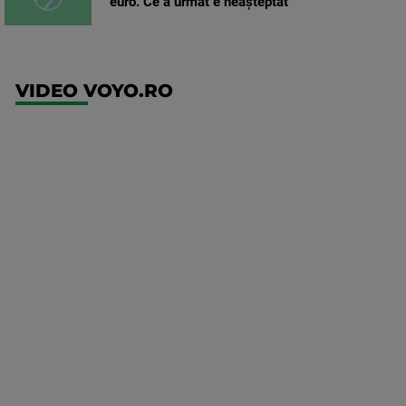
euro. Ce a urmat e neașteptat
VIDEO VOYO.RO
UFC
(EN)
UFC
Fight
Night:
Medic vs
Rodriguez
Mai multe