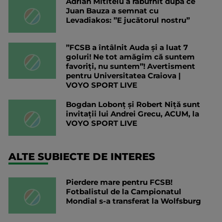
Adrian Mititelu a răbufnit după ce
Juan Bauza a semnat cu
Levadiakos: ”E jucătorul nostru”
”FCSB a întâlnit Auda și a luat 7
goluri! Ne tot amăgim că suntem
favoriți, nu suntem”! Avertisment
pentru Universitatea Craiova |
VOYO SPORT LIVE
Bogdan Lobonț și Robert Niță sunt
invitații lui Andrei Grecu, ACUM, la
VOYO SPORT LIVE
ALTE SUBIECTE DE INTERES
Pierdere mare pentru FCSB!
Fotbalistul de la Campionatul
Mondial s-a transferat la Wolfsburg