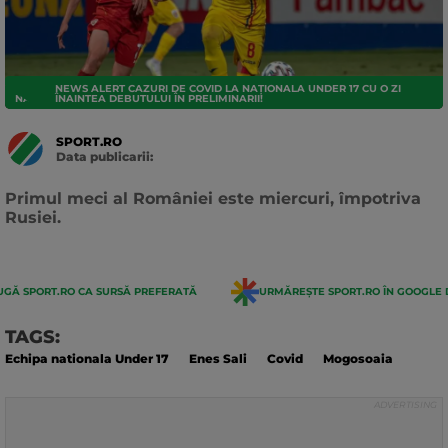
NEWS ALERT CAZURI DE COVID LA NAȚIONALA UNDER 17 CU O ZI
NATIONALA
ÎNAINTEA DEBUTULUI ÎN PRELIMINARII!
SPORT.RO
Data publicarii:
Data
actualizarii:
Primul meci al României este miercuri, împotriva
Rusiei.
GĂ SPORT.RO CA SURSĂ PREFERATĂ
URMĂREȘTE SPORT.RO ÎN GOOGLE 
TAGS:
Echipa nationala Under 17
Enes Sali
Covid
Mogosoaia