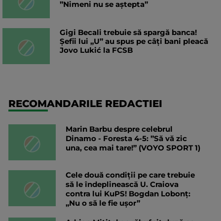
”Nimeni nu se aștepta”
Gigi Becali trebuie să spargă banca!
Șefii lui „U” au spus pe câți bani pleacă
Jovo Lukić la FCSB
RECOMANDARILE REDACTIEI
Marin Barbu despre celebrul
Dinamo - Foresta 4-5: ”Să vă zic
una, cea mai tare!” (VOYO SPORT 1)
Cele două condiții pe care trebuie
să le îndeplinească U. Craiova
contra lui KuPS! Bogdan Lobonț:
„Nu o să le fie ușor”