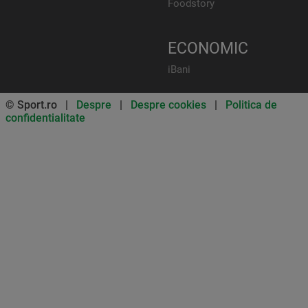
Foodstory
ECONOMIC
iBani
© Sport.ro |
Despre
|
Despre cookies
|
Politica de
confidentialitate
Don’t miss out on our news and
updates! Enable push
notifications
SUBSCRIBE
NOT NOW
UNSUBSCRIBE