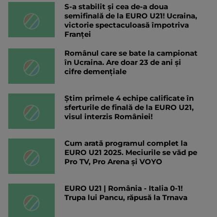
S-a stabilit și cea de-a doua
semifinală de la EURO U21! Ucraina,
victorie spectaculoasă împotriva
Franței
Românul care se bate la campionat
în Ucraina. Are doar 23 de ani și
cifre demențiale
Știm primele 4 echipe calificate în
sferturile de finală de la EURO U21,
visul interzis României!
Cum arată programul complet la
EURO U21 2025. Meciurile se văd pe
Pro TV, Pro Arena și VOYO
EURO U21 | România - Italia 0-1!
Trupa lui Pancu, răpusă la Trnava