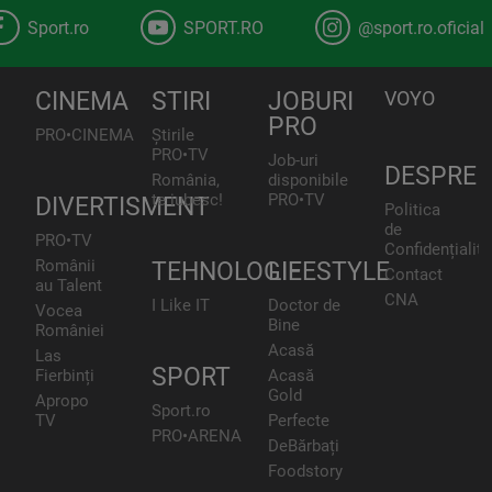
Sport.ro
SPORT.RO
@sport.ro.oficial
CINEMA
STIRI
JOBURI
VOYO
PRO
PRO•CINEMA
Știrile
PRO•TV
Job-uri
DESPRE
România,
disponibile
te iubesc!
PRO•TV
DIVERTISMENT
Politica
de
PRO•TV
Confidențialita
Românii
TEHNOLOGIE
LIFESTYLE
Contact
au Talent
CNA
I Like IT
Doctor de
Vocea
Bine
României
Acasă
Las
SPORT
Fierbinți
Acasă
Gold
Apropo
Sport.ro
TV
Perfecte
PRO•ARENA
DeBărbați
Foodstory