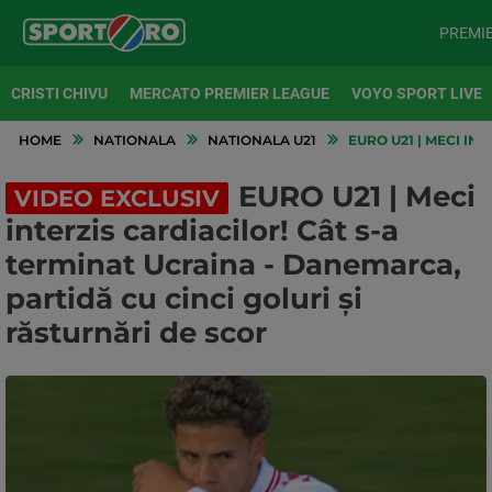
PREMI
CRISTI CHIVU
MERCATO PREMIER LEAGUE
VOYO SPORT LIVE
HOME
NATIONALA
NATIONALA U21
EURO U21 | MECI IN
EURO U21 | Meci
VIDEO EXCLUSIV
interzis cardiacilor! Cât s-a
terminat Ucraina - Danemarca,
partidă cu cinci goluri și
răsturnări de scor