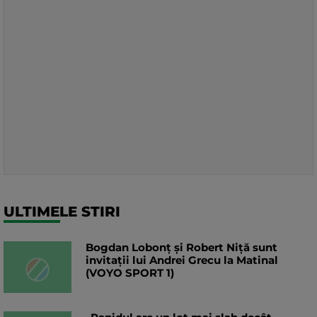
ULTIMELE STIRI
Bogdan Lobonț și Robert Niță sunt
invitații lui Andrei Grecu la Matinal
(VOYO SPORT 1)