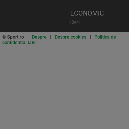
ECONOMIC
iBani
© Sport.ro |
Despre
|
Despre cookies
|
Politica de
confidentialitate
Don’t miss out on our news and
updates! Enable push
notifications
SUBSCRIBE
NOT NOW
UNSUBSCRIBE