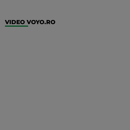
VIDEO VOYO.RO
UFC
(RO)
UFC
Fight
Night:
Gamrot
vs
Salkilld
Mai multe