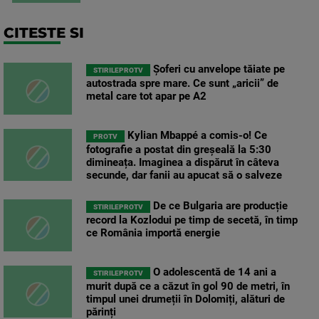
CITESTE SI
Șoferi cu anvelope tăiate pe
STIRILEPROTV
autostrada spre mare. Ce sunt „aricii” de
metal care tot apar pe A2
Kylian Mbappé a comis-o! Ce
PROTV
fotografie a postat din greșeală la 5:30
dimineața. Imaginea a dispărut în câteva
secunde, dar fanii au apucat să o salveze
De ce Bulgaria are producție
STIRILEPROTV
record la Kozlodui pe timp de secetă, în timp
ce România importă energie
O adolescentă de 14 ani a
STIRILEPROTV
murit după ce a căzut în gol 90 de metri, în
timpul unei drumeții în Dolomiți, alături de
părinți