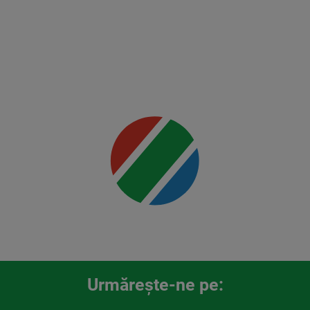
vs
Rountree
Jr.
Mai multe
detalii
00:00
Urmăreşte-ne pe: