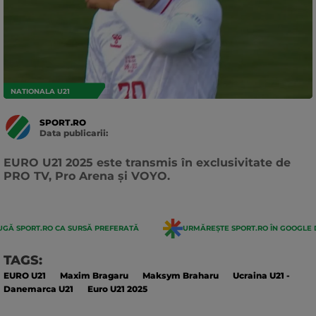
NATIONALA U21
SPORT.RO
Data publicarii:
Data
actualizarii:
EURO U21 2025 este transmis în exclusivitate de
PRO TV, Pro Arena și VOYO.
GĂ SPORT.RO CA SURSĂ PREFERATĂ
URMĂREȘTE SPORT.RO ÎN GOOGLE 
TAGS:
EURO U21
Maxim Bragaru
Maksym Braharu
Ucraina U21 -
Danemarca U21
Euro U21 2025