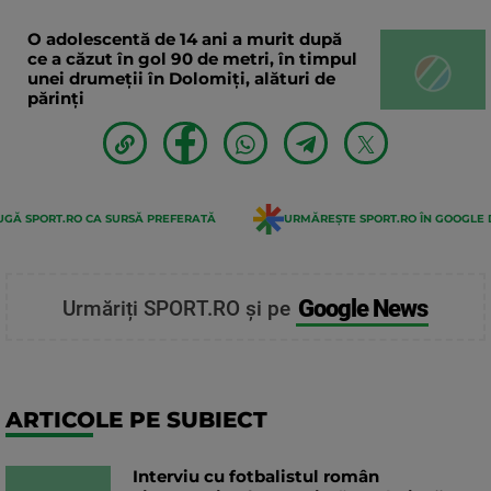
O adolescentă de 14 ani a murit după
ce a căzut în gol 90 de metri, în timpul
unei drumeții în Dolomiți, alături de
părinți
GĂ SPORT.RO CA SURSĂ PREFERATĂ
URMĂREȘTE SPORT.RO ÎN GOOGLE 
Google News
Urmăriți SPORT.RO și pe
ARTICOLE PE SUBIECT
Interviu cu fotbalistul român