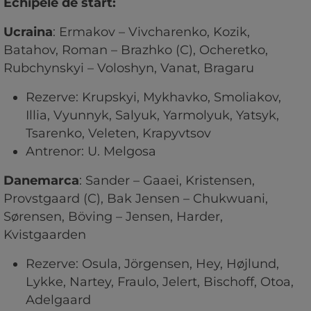
Echipele de start:
Ucraina
: Ermakov – Vivcharenko, Kozik,
Batahov, Roman – Brazhko (C), Ocheretko,
Rubchynskyi – Voloshyn, Vanat, Bragaru
Rezerve: Krupskyi, Mykhavko, Smoliakov,
Illia, Vyunnyk, Salyuk, Yarmolyuk, Yatsyk,
Tsarenko, Veleten, Krapyvtsov
Antrenor: U. Melgosa
Danemarca
: Sander – Gaaei, Kristensen,
Provstgaard (C), Bak Jensen – Chukwuani,
Sørensen, Böving – Jensen, Harder,
Kvistgaarden
Rezerve: Osula, Jörgensen, Hey, Højlund,
Lykke, Nartey, Fraulo, Jelert, Bischoff, Otoa,
Adelgaard