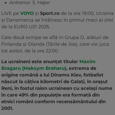
Antrenor: S. Højer
LIVE pe
VOYO
și
Sport.ro
de la ora 19:00, Ucraina
și Danemarca se întâlnesc în primul meci al zilei
de la EURO U21 2025.
Cele două echipe se află în Grupa D, alături de
Finlanda și Olanda (Țările de Jos), care vor juca
tot astăzi, de la ora 22:00.
La ucraineni este anunțat titular
Maxim
Bragaru (Maksym Braharu)
, extrema de
origine română a lui Dinamo Kiev, fotbalist
născut la câțiva kilometri de Galați, în orașul
Reni, în fostul raion ucrainean cu același nume
în care 49% din populație era formată din
etnici români conform recensământului din
2001.