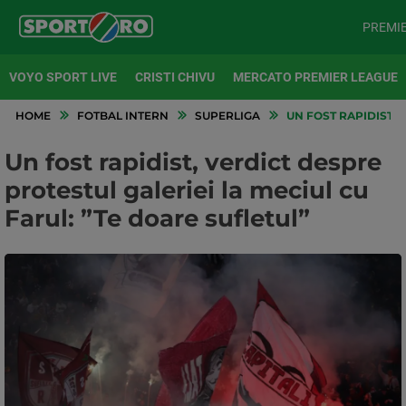
PREMI
VOYO SPORT LIVE
CRISTI CHIVU
MERCATO PREMIER LEAGUE
HOME
FOTBAL INTERN
SUPERLIGA
UN FOST RAPIDIST, 
Un fost rapidist, verdict despre
protestul galeriei la meciul cu
Farul: ”Te doare sufletul”