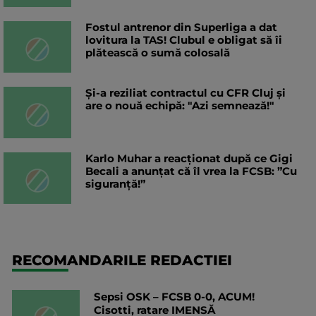
Fostul antrenor din Superliga a dat
lovitura la TAS! Clubul e obligat să îi
plătească o sumă colosală
Și-a reziliat contractul cu CFR Cluj și
are o nouă echipă: "Azi semnează!"
Karlo Muhar a reacționat după ce Gigi
Becali a anunțat că îl vrea la FCSB: ”Cu
siguranță!”
RECOMANDARILE REDACTIEI
Sepsi OSK – FCSB 0-0, ACUM!
Cisotti, ratare IMENSĂ