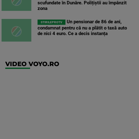
scufundate în Dunăre. Polițiștii au împânzit
zona
Un pensionar de 86 de ani,
STIRILEPROTV
condamnat pentru că nu a plătit o taxă auto
de nici 4 euro. Ce a decis instanța
VIDEO VOYO.RO
UEFA
Europa
Conference
League
NEC