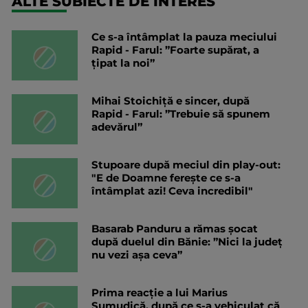
ALTE SUBIECTE DE INTERES
Ce s-a întâmplat la pauza meciului
Rapid - Farul: ”Foarte supărat, a
țipat la noi”
Mihai Stoichiță e sincer, după
Rapid - Farul: ”Trebuie să spunem
adevărul”
Stupoare după meciul din play-out:
"E de Doamne ferește ce s-a
întâmplat azi! Ceva incredibil"
Basarab Panduru a rămas șocat
după duelul din Bănie: ”Nici la judeţ
nu vezi aşa ceva”
Prima reacție a lui Marius
Șumudică, după ce s-a vehiculat că