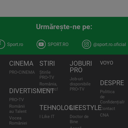
Urmăreşte-ne pe:
Sport.ro
SPORT.RO
@sport.ro.oficial
CINEMA
STIRI
JOBURI
VOYO
PRO
PRO•CINEMA
Știrile
PRO•TV
Job-uri
DESPRE
România,
disponibile
te iubesc!
PRO•TV
DIVERTISMENT
Politica
de
PRO•TV
Confidențialita
Românii
TEHNOLOGIE
LIFESTYLE
Contact
au Talent
CNA
I Like IT
Doctor de
Vocea
Bine
României