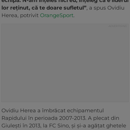
echipa. N-am înţeles nici eu, înţeleg că e liderul
lor reţinut, că te doare sufletul”
, a spus Ovidiu
Herea, potrivit
OrangeSport
.
Ovidiu Herea a îmbrăcat echipamentul
Rapidului în perioada 2007-2013. A plecat din
Giulești în 2013, la FC Sino, și și-a agățat ghetele