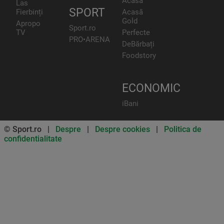
Acasă
Las
SPORT
Fierbinți
Acasă
Gold
Apropo
Sport.ro
TV
Perfecte
PRO•ARENA
DeBărbați
Foodstory
ECONOMIC
iBani
© Sport.ro |
Despre
|
Despre cookies
|
Politica de
confidentialitate
Don’t miss out on our news and
updates! Enable push
notifications
SUBSCRIBE
NOT NOW