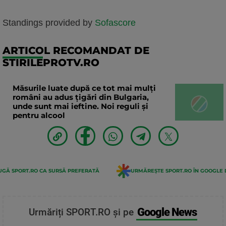
Standings provided by
Sofascore
ARTICOL RECOMANDAT DE
STIRILEPROTV.RO
Măsurile luate după ce tot mai mulți
români au adus țigări din Bulgaria,
unde sunt mai ieftine. Noi reguli și
pentru alcool
GĂ SPORT.RO CA SURSĂ PREFERATĂ
URMĂREȘTE SPORT.RO ÎN GOOGLE 
Google News
Urmăriți SPORT.RO și pe