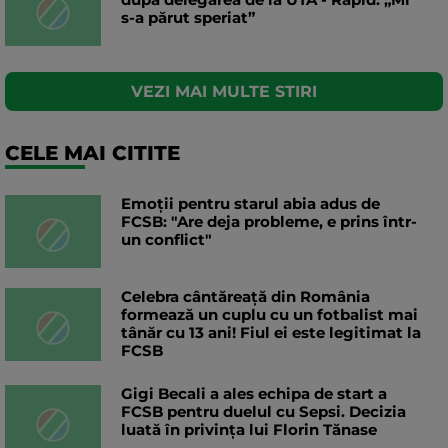
s-a părut speriat”
VEZI MAI MULTE STIRI
CELE MAI CITITE
Emoții pentru starul abia adus de
FCSB: "Are deja probleme, e prins într-
un conflict"
Celebra cântăreață din România
formează un cuplu cu un fotbalist mai
tânăr cu 13 ani! Fiul ei este legitimat la
FCSB
Gigi Becali a ales echipa de start a
FCSB pentru duelul cu Sepsi. Decizia
luată în privința lui Florin Tănase