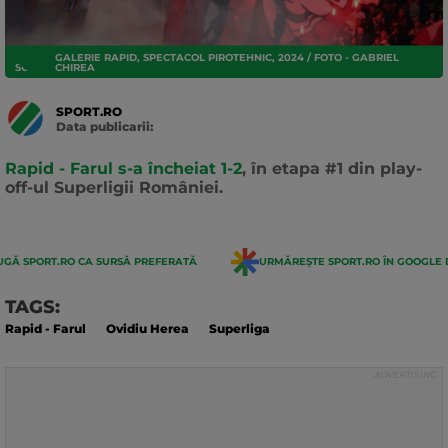
GALERIE RAPID, SPECTACOL PIROTEHNIC, 2024 / FOTO - GABRIEL
SUPERLIGA
CHIREA
SPORT.RO
Data publicarii:
Data
actualizarii:
Rapid - Farul s-a încheiat 1-2
, în etapa #1 din play-
off-ul Superligii României.
GĂ SPORT.RO CA SURSĂ PREFERATĂ
URMĂREȘTE SPORT.RO ÎN GOOGLE 
TAGS:
Rapid - Farul
Ovidiu Herea
Superliga