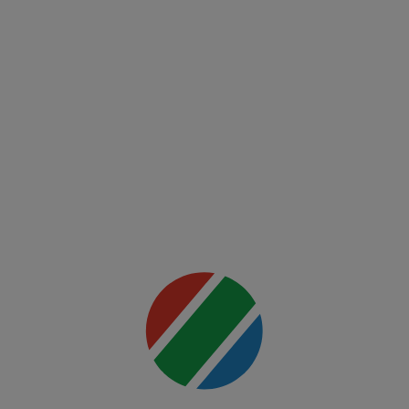
UFC
Fight
Night:
Ankalaev
vs
Rountree
Jr.
Mai multe
detalii
00:00