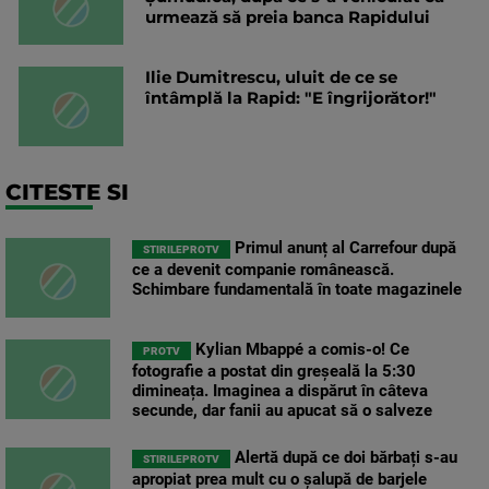
urmează să preia banca Rapidului
Ilie Dumitrescu, uluit de ce se
întâmplă la Rapid: "E îngrijorător!"
CITESTE SI
Primul anunț al Carrefour după
STIRILEPROTV
ce a devenit companie românească.
Schimbare fundamentală în toate magazinele
Kylian Mbappé a comis-o! Ce
PROTV
fotografie a postat din greșeală la 5:30
dimineața. Imaginea a dispărut în câteva
secunde, dar fanii au apucat să o salveze
Alertă după ce doi bărbați s-au
STIRILEPROTV
apropiat prea mult cu o șalupă de barjele