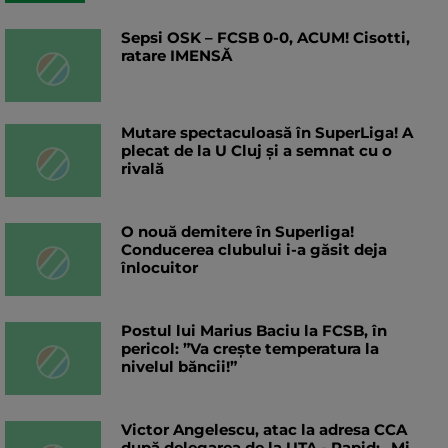
Sepsi OSK – FCSB 0-0, ACUM! Cisotti,
ratare IMENSĂ
Mutare spectaculoasă în SuperLiga! A
plecat de la U Cluj și a semnat cu o
rivală
O nouă demitere în Superliga!
Conducerea clubului i-a găsit deja
înlocuitor
Postul lui Marius Baciu la FCSB, în
pericol: ”Va crește temperatura la
nivelul băncii!”
Victor Angelescu, atac la adresa CCA
după delegarea de la UTA - Rapid: „Mi