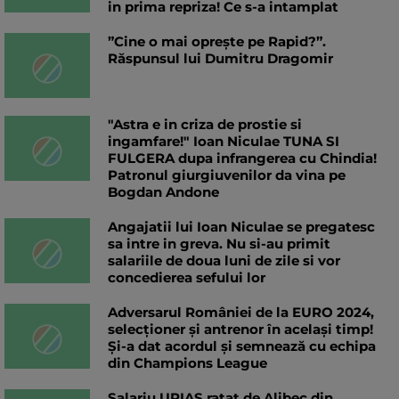
in prima repriza! Ce s-a intamplat
”Cine o mai oprește pe Rapid?”.
Răspunsul lui Dumitru Dragomir
"Astra e in criza de prostie si
ingamfare!" Ioan Niculae TUNA SI
FULGERA dupa infrangerea cu Chindia!
Patronul giurgiuvenilor da vina pe
Bogdan Andone
Angajatii lui Ioan Niculae se pregatesc
sa intre in greva. Nu si-au primit
salariile de doua luni de zile si vor
concedierea sefului lor
Adversarul României de la EURO 2024,
selecționer și antrenor în același timp!
Și-a dat acordul și semnează cu echipa
din Champions League
Salariu URIAS ratat de Alibec din