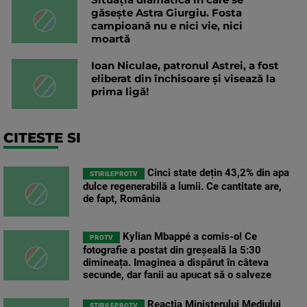
găsește Astra Giurgiu. Fosta
campioană nu e nici vie, nici
moartă
Ioan Niculae, patronul Astrei, a fost
eliberat din închisoare și visează la
prima ligă!
CITESTE SI
Cinci state dețin 43,2% din apa
STIRILEPROTV
dulce regenerabilă a lumii. Ce cantitate are,
de fapt, România
Kylian Mbappé a comis-o! Ce
PROTV
fotografie a postat din greșeală la 5:30
dimineața. Imaginea a dispărut în câteva
secunde, dar fanii au apucat să o salveze
Reacția Ministerului Mediului
STIRILEPROTV