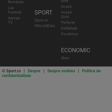
Bine
României
Acasă
Las
SPORT
Fierbinți
Acasă
Gold
Apropo
Sport.ro
TV
Perfecte
PRO•ARENA
DeBărbați
Foodstory
ECONOMIC
iBani
© Sport.ro |
Despre
|
Despre cookies
|
Politica de
confidentialitate
Don’t miss out on our news and
updates! Enable push
notifications
SUBSCRIBE
NOT NOW