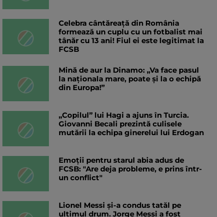
Celebra cântăreață din România
formează un cuplu cu un fotbalist mai
tânăr cu 13 ani! Fiul ei este legitimat la
FCSB
Mină de aur la Dinamo: „Va face pasul
la naționala mare, poate și la o echipă
din Europa!”
„Copilul” lui Hagi a ajuns în Turcia.
Giovanni Becali prezintă culisele
mutării la echipa ginerelui lui Erdogan
Emoții pentru starul abia adus de
FCSB: "Are deja probleme, e prins într-
un conflict"
Lionel Messi și-a condus tatăl pe
ultimul drum. Jorge Messi a fost