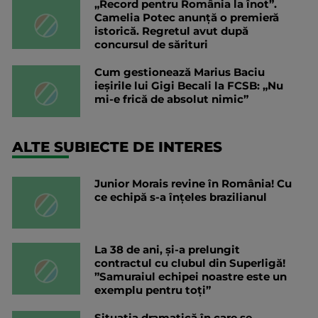
„Record pentru România la înot”.
Camelia Potec anunță o premieră
istorică. Regretul avut după
concursul de sărituri
Cum gestionează Marius Baciu
ieșirile lui Gigi Becali la FCSB: „Nu
mi-e frică de absolut nimic”
ALTE SUBIECTE DE INTERES
Junior Morais revine în România! Cu
ce echipă s-a înțeles brazilianul
La 38 de ani, și-a prelungit
contractul cu clubul din Superligă!
”Samuraiul echipei noastre este un
exemplu pentru toți”
Situația dramatică în care se