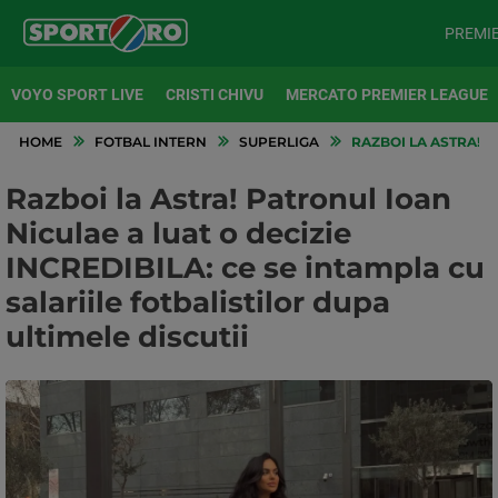
PREMI
VOYO SPORT LIVE
CRISTI CHIVU
MERCATO PREMIER LEAGUE
HOME
FOTBAL INTERN
SUPERLIGA
RAZBOI LA ASTRA! P
Razboi la Astra! Patronul Ioan
Niculae a luat o decizie
INCREDIBILA: ce se intampla cu
salariile fotbalistilor dupa
ultimele discutii