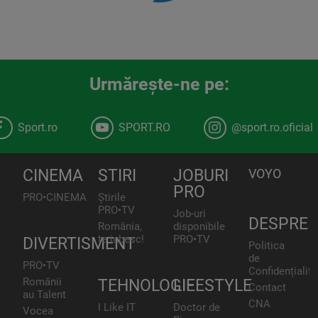
Urmăreşte-ne pe:
Sport.ro
SPORT.RO
@sport.ro.oficial
CINEMA
STIRI
JOBURI
VOYO
PRO
PRO•CINEMA
Știrile
PRO•TV
Job-uri
DESPRE
România,
disponibile
te iubesc!
PRO•TV
DIVERTISMENT
Politica
de
PRO•TV
Confidențialita
Românii
TEHNOLOGIE
LIFESTYLE
Contact
au Talent
CNA
I Like IT
Doctor de
Vocea