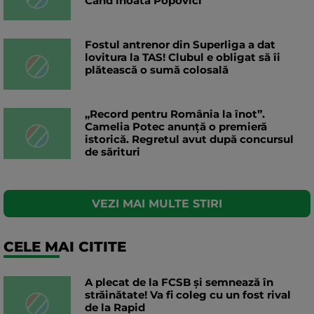
Când înoată Popovici
Fostul antrenor din Superliga a dat
lovitura la TAS! Clubul e obligat să îi
plătească o sumă colosală
„Record pentru România la înot”.
Camelia Potec anunță o premieră
istorică. Regretul avut după concursul
de sărituri
VEZI MAI MULTE STIRI
CELE MAI CITITE
A plecat de la FCSB și semnează în
străinătate! Va fi coleg cu un fost rival
de la Rapid