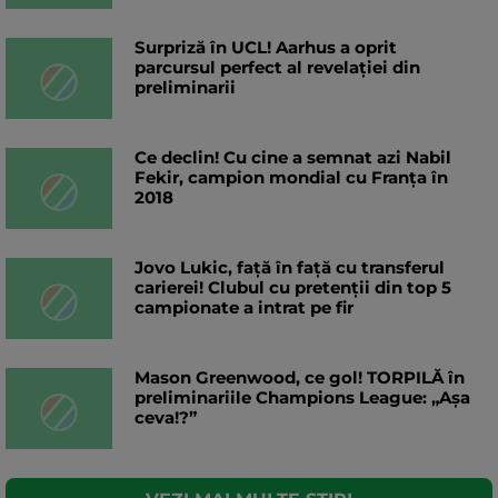
Surpriză în UCL! Aarhus a oprit
parcursul perfect al revelației din
preliminarii
Ce declin! Cu cine a semnat azi Nabil
Fekir, campion mondial cu Franța în
2018
Jovo Lukic, față în față cu transferul
carierei! Clubul cu pretenții din top 5
campionate a intrat pe fir
Mason Greenwood, ce gol! TORPILĂ în
preliminariile Champions League: „Așa
ceva!?”