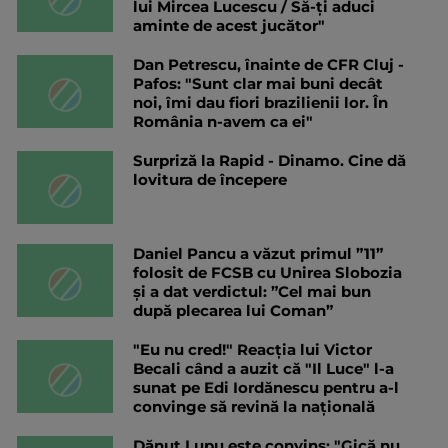
lui Mircea Lucescu / Să-ți aduci
aminte de acest jucător"
Dan Petrescu, înainte de CFR Cluj -
Pafos: "Sunt clar mai buni decât
noi, îmi dau fiori brazilienii lor. În
România n-avem ca ei"
Surpriză la Rapid - Dinamo. Cine dă
lovitura de începere
Daniel Pancu a văzut primul ”11”
folosit de FCSB cu Unirea Slobozia
și a dat verdictul: ”Cel mai bun
după plecarea lui Coman”
"Eu nu cred!" Reacția lui Victor
Becali când a auzit că "Il Luce" l-a
sunat pe Edi Iordănescu pentru a-l
convinge să revină la națională
Dănuț Lupu este convins: "Gică nu