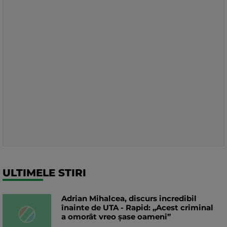
ULTIMELE STIRI
Adrian Mihalcea, discurs incredibil
înainte de UTA - Rapid: „Acest criminal
a omorât vreo șase oameni”