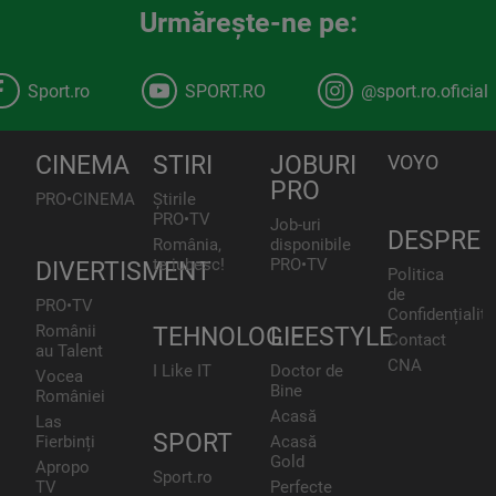
Urmăreşte-ne pe:
Sport.ro
SPORT.RO
@sport.ro.oficial
CINEMA
STIRI
JOBURI
VOYO
PRO
PRO•CINEMA
Știrile
PRO•TV
Job-uri
DESPRE
România,
disponibile
te iubesc!
PRO•TV
DIVERTISMENT
Politica
de
PRO•TV
Confidențialita
Românii
TEHNOLOGIE
LIFESTYLE
Contact
au Talent
CNA
I Like IT
Doctor de
Vocea
Bine
României
Acasă
Las
SPORT
Fierbinți
Acasă
Gold
Apropo
Sport.ro
TV
Perfecte