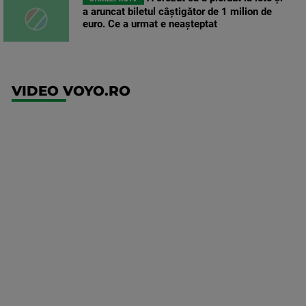
a aruncat biletul câștigător de 1 milion de
euro. Ce a urmat e neașteptat
VIDEO VOYO.RO
UFC
(EN)
UFC
Fight
Night:
Medic vs
Rodriguez