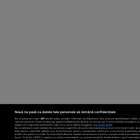
Nouă ne pasă ca datele tale personale să rămână confidențiale
Noi și partenerii noștri
201
stocăm și/sau accesăm informații pe dispozitivul dvs., precum identificatorii cookie 
caracter personal. Puteți accepta sau gestiona alegerile dvs. făcând clic mai jos sau în orice moment, pe pagina cu 
alegeri vor fi raportate partenerilor noștri și nu vă vor afecta navigarea.
Mai multe detalii
Noi si partenerii nostri (retelele de socializare si agentiile de publicitate partenere, precum si furnizorii nostri de
date pentru a permite website-ului sa functioneze, pentru a personaliza continutul si anunturile publicitare afis
profilul dvs., pentru a va oferi functionalitati aferente retelelor de socializare si pentru a analiza traficul pe websit
de art. 15-22 din GDPR in legatura cu prelucrarea datelor cu caracter personal. Aceste drepturi pot fi exercitat