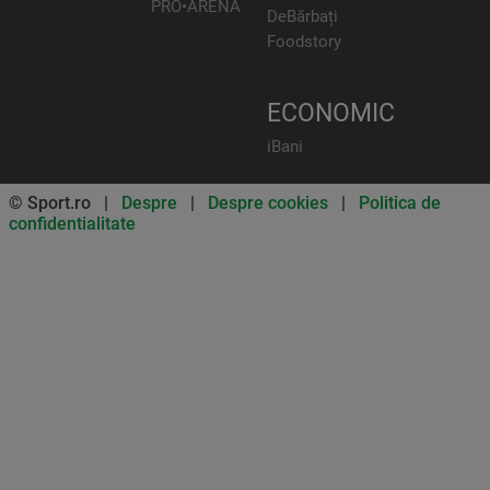
PRO•ARENA
DeBărbați
Foodstory
ECONOMIC
iBani
© Sport.ro |
Despre
|
Despre cookies
|
Politica de
confidentialitate
Don’t miss out on our news and
updates! Enable push
notifications
SUBSCRIBE
NOT NOW
UNSUBSCRIBE