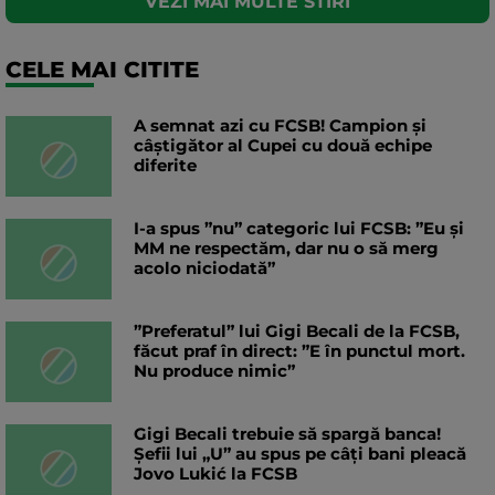
VEZI MAI MULTE STIRI
CELE MAI CITITE
A semnat azi cu FCSB! Campion și
câștigător al Cupei cu două echipe
diferite
I-a spus ”nu” categoric lui FCSB: ”Eu și
MM ne respectăm, dar nu o să merg
acolo niciodată”
”Preferatul” lui Gigi Becali de la FCSB,
făcut praf în direct: ”E în punctul mort.
Nu produce nimic”
Gigi Becali trebuie să spargă banca!
Șefii lui „U” au spus pe câți bani pleacă
Jovo Lukić la FCSB