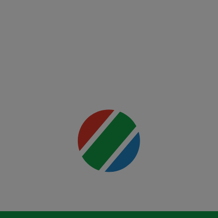
vs
Holloway
2
Mai multe
detalii
00:00