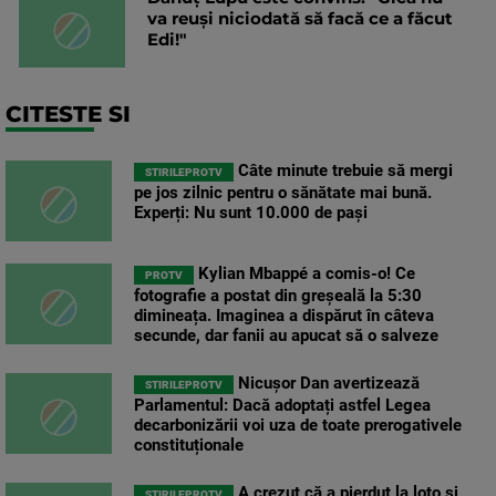
va reuși niciodată să facă ce a făcut
Edi!"
CITESTE SI
Câte minute trebuie să mergi
STIRILEPROTV
pe jos zilnic pentru o sănătate mai bună.
Experți: Nu sunt 10.000 de pași
Kylian Mbappé a comis-o! Ce
PROTV
fotografie a postat din greșeală la 5:30
dimineața. Imaginea a dispărut în câteva
secunde, dar fanii au apucat să o salveze
Nicușor Dan avertizează
STIRILEPROTV
Parlamentul: Dacă adoptați astfel Legea
decarbonizării voi uza de toate prerogativele
constituționale
A crezut că a pierdut la loto și
STIRILEPROTV