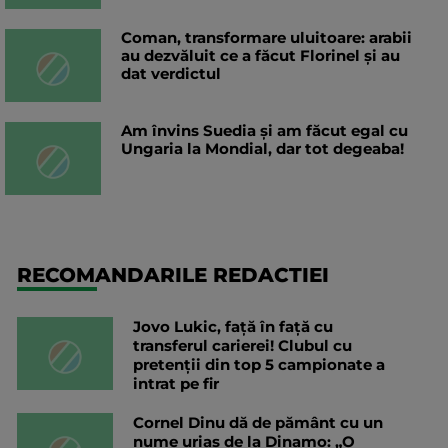
Coman, transformare uluitoare: arabii
au dezvăluit ce a făcut Florinel și au
dat verdictul
Am învins Suedia și am făcut egal cu
Ungaria la Mondial, dar tot degeaba!
RECOMANDARILE REDACTIEI
Jovo Lukic, față în față cu
transferul carierei! Clubul cu
pretenții din top 5 campionate a
intrat pe fir
Cornel Dinu dă de pământ cu un
nume uriaș de la Dinamo: „O