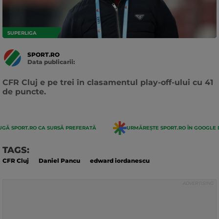
SUPERLIGA
SPORT.RO
Data publicarii:
Data
actualizarii:
CFR Cluj e pe trei în clasamentul play-off-ului cu 41
de puncte.
GĂ SPORT.RO CA SURSĂ PREFERATĂ
URMĂREȘTE SPORT.RO ÎN GOOGLE 
TAGS:
CFR Cluj
Daniel Pancu
edward iordanescu