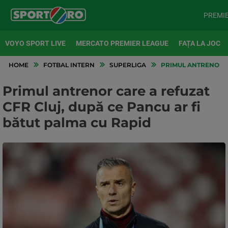
PREMI
VOYO SPORT LIVE
MERCATO PREMIER LEAGUE
FAȚA LA JOC
HOME
FOTBAL INTERN
SUPERLIGA
PRIMUL ANTRENOR CA
Primul antrenor care a refuzat
CFR Cluj, după ce Pancu ar fi
bătut palma cu Rapid