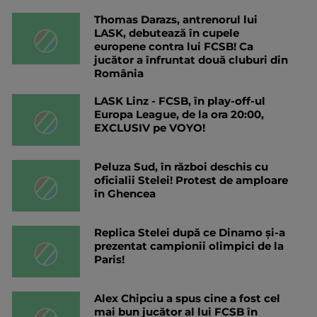
Thomas Darazs, antrenorul lui
LASK, debutează în cupele
europene contra lui FCSB! Ca
jucător a înfruntat două cluburi din
România
LASK Linz - FCSB, în play-off-ul
Europa League, de la ora 20:00,
EXCLUSIV pe VOYO!
Peluza Sud, în război deschis cu
oficialii Stelei! Protest de amploare
în Ghencea
Replica Stelei după ce Dinamo și-a
prezentat campionii olimpici de la
Paris!
Alex Chipciu a spus cine a fost cel
mai bun jucător al lui FCSB în