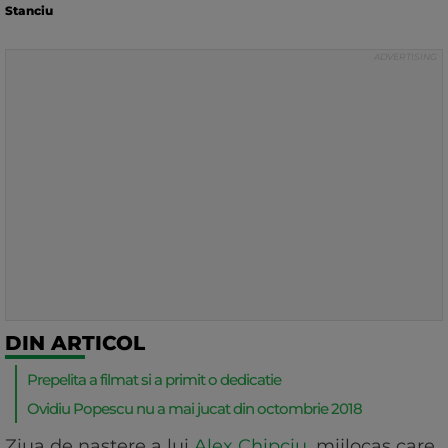
Stanciu
DIN ARTICOL
Prepelita a filmat si a primit o dedicatie
Ovidiu Popescu nu a mai jucat din octombrie 2018
Ziua de nastere a lui
Alex Chipciu
, mijlocas care