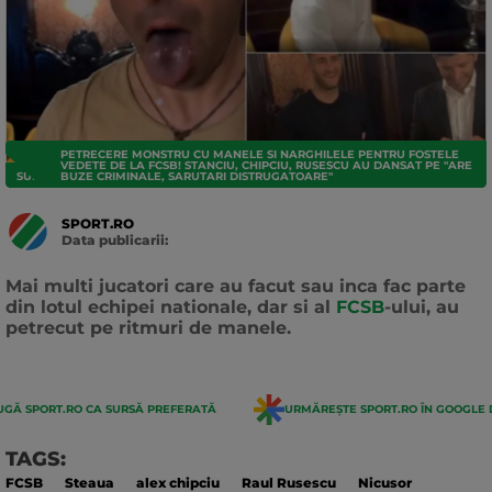
PETRECERE MONSTRU CU MANELE SI NARGHILELE PENTRU FOSTELE
VEDETE DE LA FCSB! STANCIU, CHIPCIU, RUSESCU AU DANSAT PE "ARE
SUPERLIGA
BUZE CRIMINALE, SARUTARI DISTRUGATOARE"
SPORT.RO
Data publicarii:
Data
actualizarii:
Mai multi jucatori care au facut sau inca fac parte
din lotul echipei nationale, dar si al
FCSB
-ului, au
petrecut pe ritmuri de manele.
GĂ SPORT.RO CA SURSĂ PREFERATĂ
URMĂREȘTE SPORT.RO ÎN GOOGLE 
TAGS:
FCSB
Steaua
alex chipciu
Raul Rusescu
Nicusor