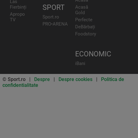
Las
SPORT
Fierbinți
Acasă
Gold
Apropo
Sport.ro
TV
Perfecte
PRO•ARENA
DeBărbați
Foodstory
ECONOMIC
iBani
© Sport.ro |
Despre
|
Despre cookies
|
Politica de
confidentialitate
Don’t miss out on our news and
updates! Enable push
notifications
SUBSCRIBE
NOT NOW
UNSUBSCRIBE