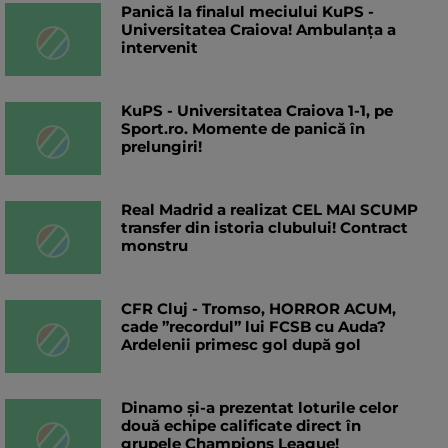
Panică la finalul meciului KuPS -
Universitatea Craiova! Ambulanța a
intervenit
KuPS - Universitatea Craiova 1-1, pe
Sport.ro. Momente de panică în
prelungiri!
Real Madrid a realizat CEL MAI SCUMP
transfer din istoria clubului! Contract
monstru
CFR Cluj - Tromso, HORROR ACUM,
cade ”recordul” lui FCSB cu Auda?
Ardelenii primesc gol după gol
Dinamo și-a prezentat loturile celor
două echipe calificate direct în
grupele Champions League!