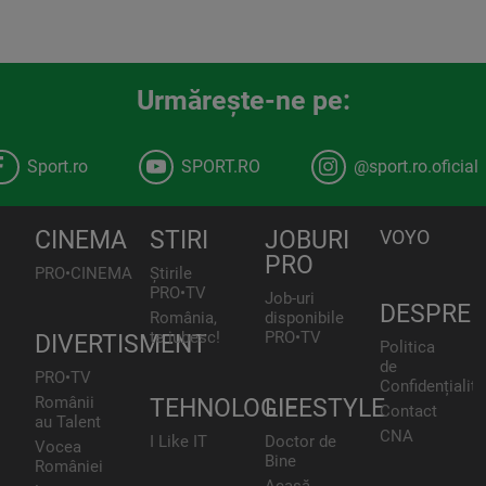
Urmăreşte-ne pe:
Sport.ro
SPORT.RO
@sport.ro.oficial
CINEMA
STIRI
JOBURI
VOYO
PRO
PRO•CINEMA
Știrile
PRO•TV
Job-uri
DESPRE
România,
disponibile
te iubesc!
PRO•TV
DIVERTISMENT
Politica
de
PRO•TV
Confidențialita
Românii
TEHNOLOGIE
LIFESTYLE
Contact
au Talent
CNA
I Like IT
Doctor de
Vocea
Bine
României
Acasă