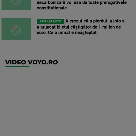
decarbonizării voi uza de toate prerogativele
constituționale
A crezut că a pierdut la loto și
STIRILEPROTV
a aruncat biletul câștigător de 1 milion de
euro. Ce a urmat e neașteptat
VIDEO VOYO.RO
UEFA
Europa
Conference
League
Twente -