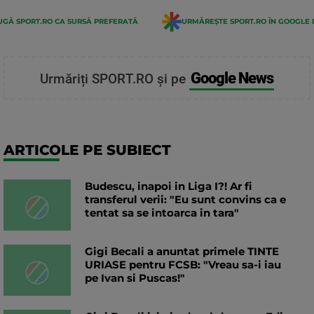
GĂ SPORT.RO CA SURSĂ PREFERATĂ
URMĂREȘTE SPORT.RO ÎN GOOGLE 
Google News
Urmăriți SPORT.RO și pe
ARTICOLE PE SUBIECT
Budescu, inapoi in Liga I?! Ar fi
transferul verii: "Eu sunt convins ca e
tentat sa se intoarca in tara"
Gigi Becali a anuntat primele TINTE
URIASE pentru FCSB: "Vreau sa-i iau
pe Ivan si Puscas!"