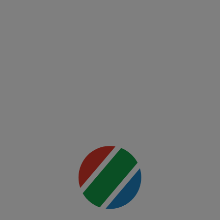
League
FCSB -
FK Auda
Mai multe
detalii
00:00