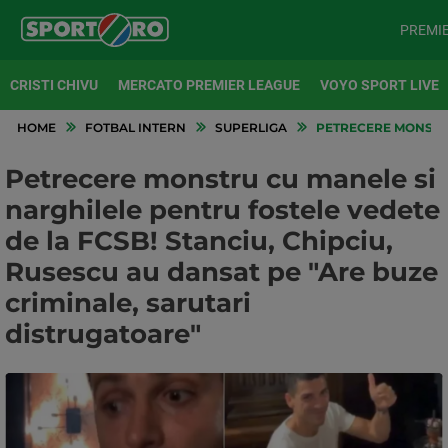
PREMI
CRISTI CHIVU
MERCATO PREMIER LEAGUE
VOYO SPORT LIVE
HOME
FOTBAL INTERN
SUPERLIGA
PETRECERE MONSTRU 
Petrecere monstru cu manele si
narghilele pentru fostele vedete
de la FCSB! Stanciu, Chipciu,
Rusescu au dansat pe "Are buze
criminale, sarutari
distrugatoare"