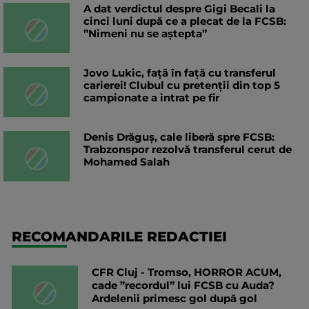
A dat verdictul despre Gigi Becali la
cinci luni după ce a plecat de la FCSB:
”Nimeni nu se aștepta”
Jovo Lukic, față în față cu transferul
carierei! Clubul cu pretenții din top 5
campionate a intrat pe fir
Denis Drăguș, cale liberă spre FCSB:
Trabzonspor rezolvă transferul cerut de
Mohamed Salah
RECOMANDARILE REDACTIEI
CFR Cluj - Tromso, HORROR ACUM,
cade ”recordul” lui FCSB cu Auda?
Ardelenii primesc gol după gol