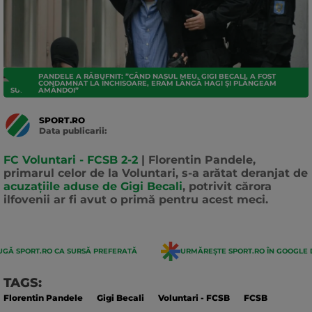
PANDELE A RĂBUFNIT: ”CÂND NAŞUL MEU, GIGI BECALI, A FOST
CONDAMNAT LA ÎNCHISOARE, ERAM LÂNGĂ HAGI ŞI PLÂNGEAM
SUPERLIGA
AMÂNDOI”
SPORT.RO
Data publicarii:
Data
actualizarii:
FC Voluntari - FCSB 2-2
| Florentin Pandele,
primarul celor de la Voluntari, s-a arătat deranjat de
acuzațiile aduse de Gigi Becali
, potrivit cărora
ilfovenii ar fi avut o primă pentru acest meci.
GĂ SPORT.RO CA SURSĂ PREFERATĂ
URMĂREȘTE SPORT.RO ÎN GOOGLE 
TAGS:
Florentin Pandele
Gigi Becali
Voluntari - FCSB
FCSB