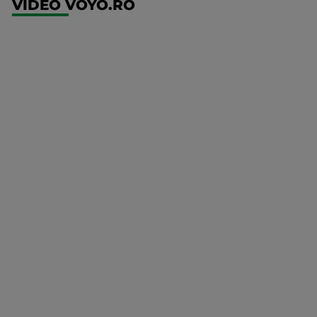
VIDEO VOYO.RO
UFC
(RO)
UFC
Fight
Night:
Gamrot
vs
Salkilld
Mai multe
UFC
detalii