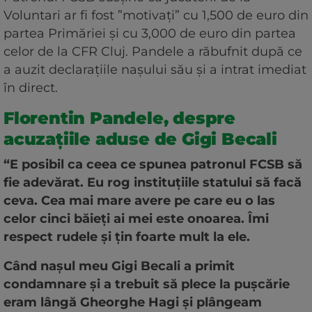
Voluntari ar fi fost ”motivați” cu 1,500 de euro din
partea Primăriei și cu 3,000 de euro din partea
celor de la CFR Cluj. Pandele a răbufnit după ce
a auzit declarațiile nașului său și a intrat imediat
în direct.
Florentin Pandele, despre
acuzațiile aduse de Gigi Becali
“E posibil ca ceea ce spunea patronul FCSB să
fie adevărat. Eu rog instituţiile statului să facă
ceva. Cea mai mare avere pe care eu o las
celor cinci băieţi ai mei este onoarea. Îmi
respect rudele şi ţin foarte mult la ele.
Când naşul meu Gigi Becali a primit
condamnare şi a trebuit să plece la puşcărie
eram lângă Gheorghe Hagi şi plângeam