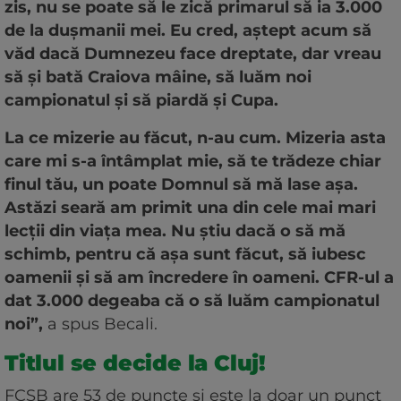
zis, nu se poate să le zică primarul să ia 3.000
de la duşmanii mei. Eu cred, aştept acum să
văd dacă Dumnezeu face dreptate, dar vreau
să şi bată Craiova mâine, să luăm noi
campionatul şi să piardă şi Cupa.
La ce mizerie au făcut, n-au cum. Mizeria asta
care mi s-a întâmplat mie, să te trădeze chiar
finul tău, un poate Domnul să mă lase aşa.
Astăzi seară am primit una din cele mai mari
lecţii din viaţa mea. Nu ştiu dacă o să mă
schimb, pentru că aşa sunt făcut, să iubesc
oamenii şi să am încredere în oameni. CFR-ul a
dat 3.000 degeaba că o să luăm campionatul
noi”,
a spus Becali.
Titlul se decide la Cluj!
FCSB are 53 de puncte și este la doar un punct