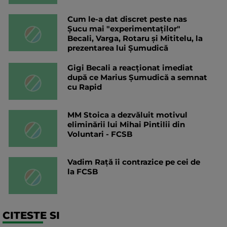
Cum le-a dat discret peste nas
Șucu mai "experimentaților"
Becali, Varga, Rotaru și Mititelu, la
prezentarea lui Șumudică
Gigi Becali a reacționat imediat
după ce Marius Șumudică a semnat
cu Rapid
MM Stoica a dezvăluit motivul
eliminării lui Mihai Pintilii din
Voluntari - FCSB
Vadim Rață îi contrazice pe cei de
la FCSB
CITESTE SI