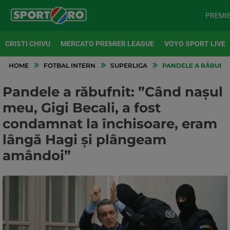
PREMI
CRISTI CHIVU
MERCATO PREMIER LEAGUE
VOYO SPORT LIVE
HOME
FOTBAL INTERN
SUPERLIGA
PANDELE A RĂBUFNIT
Pandele a răbufnit: ”Când naşul
meu, Gigi Becali, a fost
condamnat la închisoare, eram
lângă Hagi şi plângeam
amândoi”