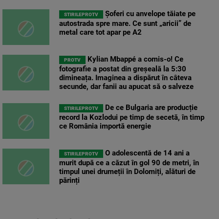
Șoferi cu anvelope tăiate pe
STIRILEPROTV
autostrada spre mare. Ce sunt „aricii” de
metal care tot apar pe A2
Kylian Mbappé a comis-o! Ce
PROTV
fotografie a postat din greșeală la 5:30
dimineața. Imaginea a dispărut în câteva
secunde, dar fanii au apucat să o salveze
De ce Bulgaria are producție
STIRILEPROTV
record la Kozlodui pe timp de secetă, în timp
ce România importă energie
O adolescentă de 14 ani a
STIRILEPROTV
murit după ce a căzut în gol 90 de metri, în
timpul unei drumeții în Dolomiți, alături de
părinți