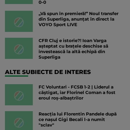
0-0
„Vă spun în premieră!” Noul transfer
din Superliga, anunțat în direct la
VOYO Sport LIVE
CFR Cluj e istorie?! Ioan Varga
așteptat cu brațele deschise să
investească la altă echipă din
Superliga
ALTE SUBIECTE DE INTERES
FC Voluntari - FCSB 1-2 | Liderul a
câștigat, iar Florinel Coman a fost
eroul roș-albaștrilor
Reacția lui Florentin Pandele după
ce nașul Gigi Becali l-a numit
"sclav"