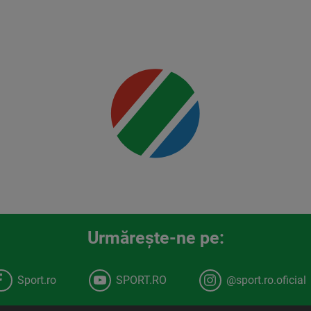
Jr.
Mai multe
detalii
00:00
Urmăreşte-ne pe:
Sport.ro
SPORT.RO
@sport.ro.oficial