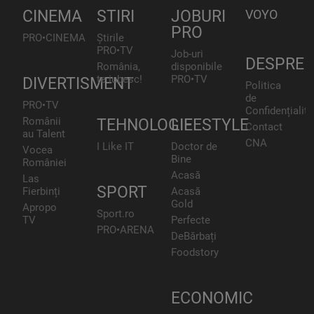
CINEMA
STIRI
JOBURI
VOYO
PRO
PRO•CINEMA
Știrile
PRO•TV
Job-uri
DESPRE
România,
disponibile
te iubesc!
PRO•TV
DIVERTISMENT
Politica
de
PRO•TV
Confidențialita
Românii
TEHNOLOGIE
LIFESTYLE
Contact
au Talent
CNA
I Like IT
Doctor de
Vocea
Bine
României
Acasă
Las
SPORT
Fierbinți
Acasă
Gold
Apropo
Sport.ro
TV
Perfecte
PRO•ARENA
DeBărbați
Foodstory
ECONOMIC