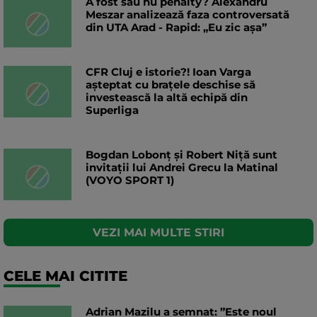
A fost sau nu penalty? Alexandru
Meszar analizează faza controversată
din UTA Arad - Rapid: „Eu zic așa”
CFR Cluj e istorie?! Ioan Varga
așteptat cu brațele deschise să
investească la altă echipă din
Superliga
Bogdan Lobonț și Robert Niță sunt
invitații lui Andrei Grecu la Matinal
(VOYO SPORT 1)
VEZI MAI MULTE STIRI
CELE MAI CITITE
Adrian Mazilu a semnat: ”Este noul