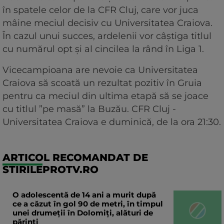
în spatele celor de la CFR Cluj, care vor juca
mâine meciul decisiv cu Universitatea Craiova.
În cazul unui succes, ardelenii vor câștiga titlul
cu numărul opt și al cincilea la rând în Liga 1.
Vicecampioana are nevoie ca Universitatea
Craiova să scoată un rezultat pozitiv în Gruia
pentru ca meciul din ultima etapă să se joace
cu titlul ”pe masă” la Buzău. CFR Cluj -
Universitatea Craiova e duminică, de la ora 21:30.
ARTICOL RECOMANDAT DE
STIRILEPROTV.RO
O adolescentă de 14 ani a murit după
ce a căzut în gol 90 de metri, în timpul
unei drumeții în Dolomiți, alături de
părinți