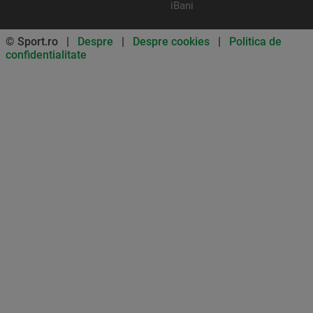
iBani
© Sport.ro |
Despre
|
Despre cookies
|
Politica de
confidentialitate
Don’t miss out on our news and
updates! Enable push
notifications
SUBSCRIBE
NOT NOW
UNSUBSCRIBE