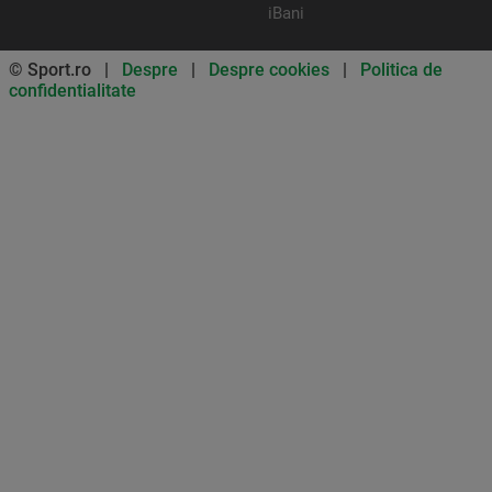
iBani
© Sport.ro |
Despre
|
Despre cookies
|
Politica de
confidentialitate
Don’t miss out on our news and
updates! Enable push
notifications
SUBSCRIBE
NOT NOW
UNSUBSCRIBE