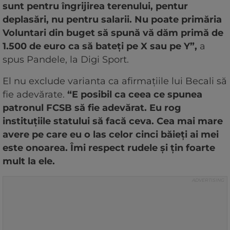
sunt pentru îngrijirea terenului, pentur
deplasări, nu pentru salarii. Nu poate primăria
Voluntari din buget să spună vă dăm primă de
1.500 de euro ca să bateţi pe X sau pe Y”,
a
spus Pandele, la Digi Sport.
El nu exclude varianta ca afirmaţiile lui Becali să
fie adevărate.
“E posibil ca ceea ce spunea
patronul FCSB să fie adevărat. Eu rog
instituţiile statului să facă ceva. Cea mai mare
avere pe care eu o las celor cinci băieţi ai mei
este onoarea. Îmi respect rudele şi ţin foarte
mult la ele.