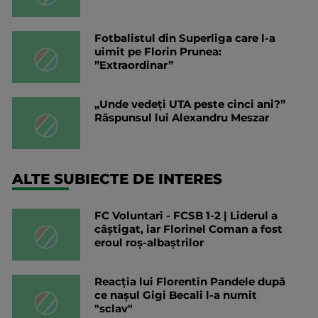
Fotbalistul din Superliga care l-a
uimit pe Florin Prunea:
”Extraordinar”
„Unde vedeți UTA peste cinci ani?”
Răspunsul lui Alexandru Meszar
ALTE SUBIECTE DE INTERES
FC Voluntari - FCSB 1-2 | Liderul a
câștigat, iar Florinel Coman a fost
eroul roș-albaștrilor
Reacția lui Florentin Pandele după
ce nașul Gigi Becali l-a numit
"sclav"