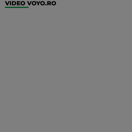
VIDEO VOYO.RO
UFC
(RO)
UFC
Fight
Night:
Gamrot
vs
Salkilld
Mai multe
UFC
detalii