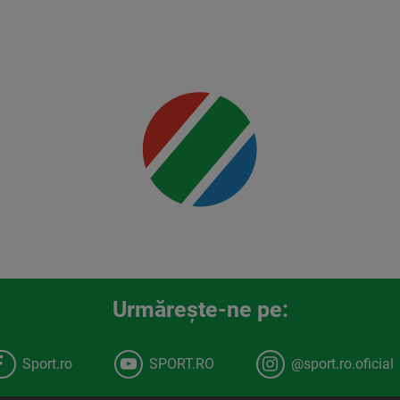
Jr.
Mai multe
detalii
00:00
Urmăreşte-ne pe:
Sport.ro
SPORT.RO
@sport.ro.oficial