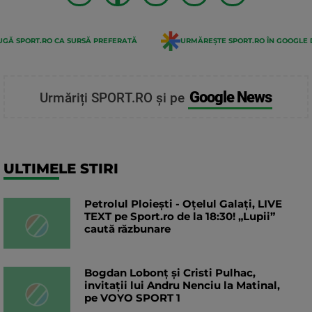
GĂ SPORT.RO CA SURSĂ PREFERATĂ
URMĂREȘTE SPORT.RO ÎN GOOGLE 
Google News
Urmăriți SPORT.RO și pe
ULTIMELE STIRI
Petrolul Ploiești - Oțelul Galați, LIVE
TEXT pe Sport.ro de la 18:30! „Lupii”
caută răzbunare
Bogdan Lobonț și Cristi Pulhac,
invitații lui Andru Nenciu la Matinal,
pe VOYO SPORT 1