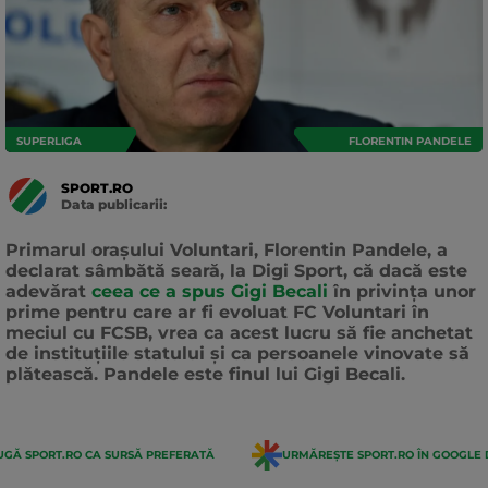
SUPERLIGA
FLORENTIN PANDELE
SPORT.RO
Data publicarii:
Data
actualizarii:
Primarul oraşului Voluntari, Florentin Pandele, a
declarat sâmbătă seară, la Digi Sport, că dacă este
adevărat
ceea ce a spus Gigi Becali
în privinţa unor
prime pentru care ar fi evoluat FC Voluntari în
meciul cu FCSB, vrea ca acest lucru să fie anchetat
de instituţiile statului şi ca persoanele vinovate să
plătească. Pandele este finul lui Gigi Becali.
GĂ SPORT.RO CA SURSĂ PREFERATĂ
URMĂREȘTE SPORT.RO ÎN GOOGLE 