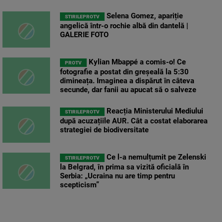
Selena Gomez, apariție
STIRILEPROTV
angelică într-o rochie albă din dantelă |
GALERIE FOTO
Kylian Mbappé a comis-o! Ce
PROTV
fotografie a postat din greșeală la 5:30
dimineața. Imaginea a dispărut în câteva
secunde, dar fanii au apucat să o salveze
Reacția Ministerului Mediului
STIRILEPROTV
după acuzațiile AUR. Cât a costat elaborarea
strategiei de biodiversitate
Ce l-a nemulțumit pe Zelenski
STIRILEPROTV
la Belgrad, în prima sa vizită oficială în
Serbia: „Ucraina nu are timp pentru
scepticism”