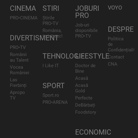
CINEMA
STIRI
JOBURI
VOYO
PRO
PRO•CINEMA
Știrile
PRO•TV
Job-uri
DESPRE
România,
disponibile
te iubesc!
PRO•TV
DIVERTISMENT
Politica
de
PRO•TV
Confidențialita
Românii
TEHNOLOGIE
LIFESTYLE
Contact
au Talent
CNA
I Like IT
Doctor de
Vocea
Bine
României
Acasă
Las
SPORT
Fierbinți
Acasă
Gold
Apropo
Sport.ro
TV
Perfecte
PRO•ARENA
DeBărbați
Foodstory
ECONOMIC