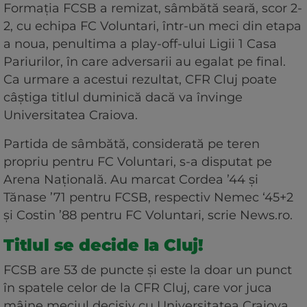
Formaţia FCSB a remizat, sâmbătă seară, scor 2-
2, cu echipa FC Voluntari, într-un meci din etapa
a noua, penultima a play-off-ului Ligii 1 Casa
Pariurilor, în care adversarii au egalat pe final.
Ca urmare a acestui rezultat, CFR Cluj poate
câştiga titlul duminică dacă va învinge
Universitatea Craiova.
Partida de sâmbătă, considerată pe teren
propriu pentru FC Voluntari, s-a disputat pe
Arena Naţională. Au marcat Cordea ’44 şi
Tănase ’71 pentru FCSB, respectiv Nemec ‘45+2
şi Costin ’88 pentru FC Voluntari, scrie News.ro.
Titlul se decide la Cluj!
FCSB are 53 de puncte și este la doar un punct
în spatele celor de la CFR Cluj, care vor juca
mâine meciul decisiv cu Universitatea Craiova.