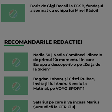
Dorit de Gigi Becali la FCSB, fundașul
a semnat cu echipa lui Mirel Rădoi!
RECOMANDARILE REDACTIEI
Nadia 50 | Nadia Comăneci, dincolo
de primul 10: momentul în care
Europa a descoperit-o pe „Zeița de
la Skien”
Bogdan Lobonț și Cristi Pulhac,
invitații lui Andru Nenciu la
Matinal, pe VOYO SPORT 1
Salariul pe care îl va încasa Marius
Șumudică la CFR Cluj