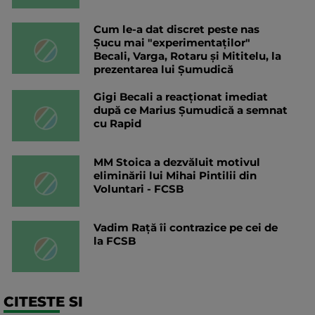
Cum le-a dat discret peste nas
Șucu mai "experimentaților"
Becali, Varga, Rotaru și Mititelu, la
prezentarea lui Șumudică
Gigi Becali a reacționat imediat
după ce Marius Șumudică a semnat
cu Rapid
MM Stoica a dezvăluit motivul
eliminării lui Mihai Pintilii din
Voluntari - FCSB
Vadim Rață îi contrazice pe cei de
la FCSB
CITESTE SI