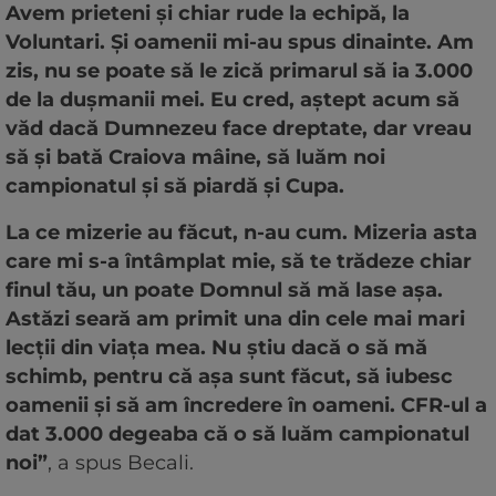
Avem prieteni şi chiar rude la echipă, la
Voluntari. Şi oamenii mi-au spus dinainte. Am
zis, nu se poate să le zică primarul să ia 3.000
de la duşmanii mei. Eu cred, aştept acum să
văd dacă Dumnezeu face dreptate, dar vreau
să şi bată Craiova mâine, să luăm noi
campionatul şi să piardă şi Cupa.
La ce mizerie au făcut, n-au cum. Mizeria asta
care mi s-a întâmplat mie, să te trădeze chiar
finul tău, un poate Domnul să mă lase aşa.
Astăzi seară am primit una din cele mai mari
lecţii din viaţa mea. Nu ştiu dacă o să mă
schimb, pentru că aşa sunt făcut, să iubesc
oamenii şi să am încredere în oameni. CFR-ul a
dat 3.000 degeaba că o să luăm campionatul
noi”
, a spus Becali.