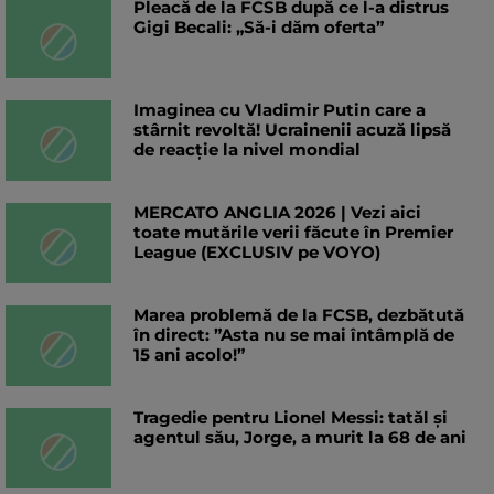
Pleacă de la FCSB după ce l-a distrus
Gigi Becali: „Să-i dăm oferta”
Imaginea cu Vladimir Putin care a
stârnit revoltă! Ucrainenii acuză lipsă
de reacție la nivel mondial
MERCATO ANGLIA 2026 | Vezi aici
toate mutările verii făcute în Premier
League (EXCLUSIV pe VOYO)
Marea problemă de la FCSB, dezbătută
în direct: ”Asta nu se mai întâmplă de
15 ani acolo!”
Tragedie pentru Lionel Messi: tatăl și
agentul său, Jorge, a murit la 68 de ani