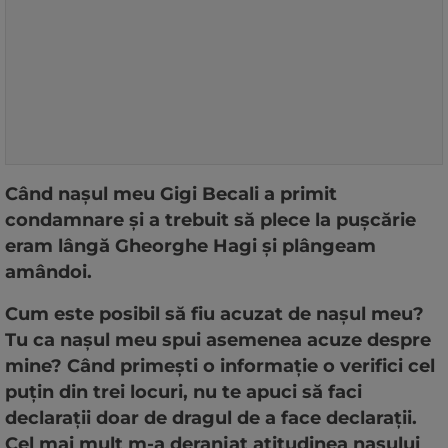
Când naşul meu Gigi Becali a primit
condamnare şi a trebuit să plece la puşcărie
eram lângă Gheorghe Hagi şi plângeam
amândoi.
Cum este posibil să fiu acuzat de naşul meu?
Tu ca naşul meu spui asemenea acuze despre
mine? Când primeşti o informaţie o verifici cel
puţin din trei locuri, nu te apuci să faci
declaraţii doar de dragul de a face declaraţii.
Cel mai mult m-a deranjat atitudinea naşului