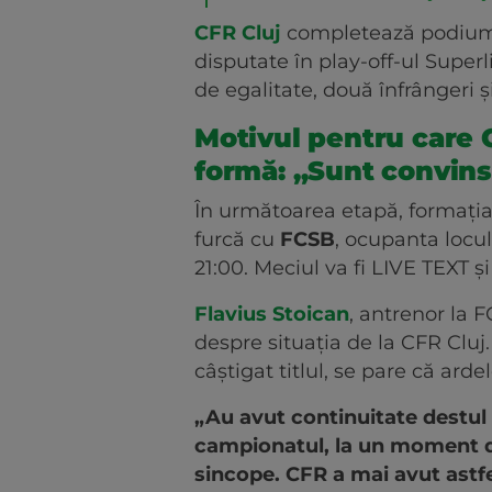
CFR Cluj
completează podiumu
disputate în play-off-ul Superli
de egalitate, două înfrângeri și
Motivul pentru care C
formă: „Sunt convin
În următoarea etapă, formația
furcă cu
FCSB
, ocupanta locul
21:00. Meciul va fi LIVE TEXT ș
Flavius Stoican
, antrenor la 
despre situația de la CFR Cluj.
câștigat titlul, se pare că ard
„Au avut continuitate destul d
campionatul, la un moment dat
sincope. CFR a mai avut astfe