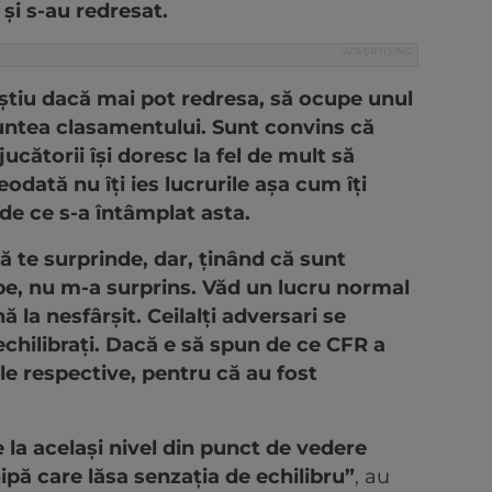
și s-au redresat.
 știu dacă mai pot redresa, să ocupe unul
runtea clasamentului. Sunt convins că
ucătorii își doresc la fel de mult să
dată nu îți ies lucrurile așa cum îți
de ce s-a întâmplat asta.
 te surprinde, dar, ținând că sunt
ipe, nu m-a surprins. Văd un lucru normal
 la nesfârșit. Ceilalți adversari se
 echilibrați. Dacă e să spun de ce CFR a
e respective, pentru că au fost
 la același nivel din punct de vedere
hipă care lăsa senzația de echilibru”
, au