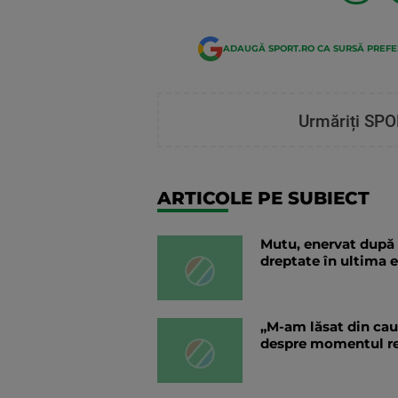
ADAUGĂ SPORT.RO CA SURSĂ PREF
Urmăriți SPO
ARTICOLE PE SUBIECT
Mutu, enervat după 
dreptate în ultima 
„M-am lăsat din cauz
despre momentul ret