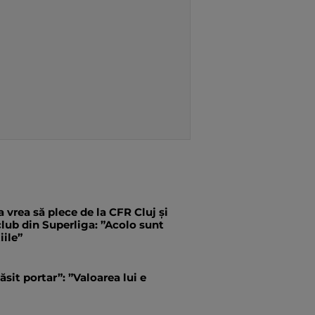
 vrea să plece de la CFR Cluj și
 club din Superliga: ”Acolo sunt
iile”
ăsit portar”: ”Valoarea lui e