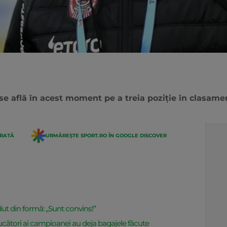
e află în acest moment pe a treia poziție în clasame
ERATĂ
URMĂREȘTE SPORT.RO ÎN GOOGLE DISCOVER
dut din formă: „Sunt convins!”
jucători ai campioanei au deja bagajele făcute