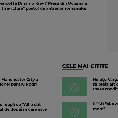
pericol la Dinamo Kiev? Presa din Ucraina a
it să-i „fure” postul de antrenor românului
CELE MAI CITITE
 Manchester City a
Neluțu Varga
elonei pentru Rodri
să preia alt
toate condiț
FCSB ”și-a g
l după ce TAS a dat
mare”
ul de dopaj în care este