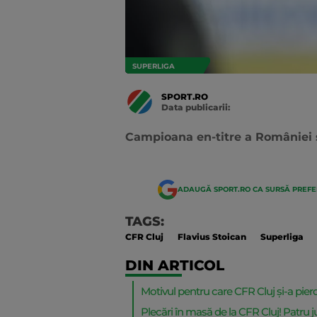
SUPERLIGA
SPORT.RO
Data publicarii:
Data
actualizarii:
Campioana en-titre a României s
ADAUGĂ SPORT.RO CA SURSĂ PREF
TAGS:
CFR Cluj
Flavius Stoican
Superliga
DIN ARTICOL
Motivul pentru care CFR Cluj și-a pier
Plecări în masă de la CFR Cluj! Patru 