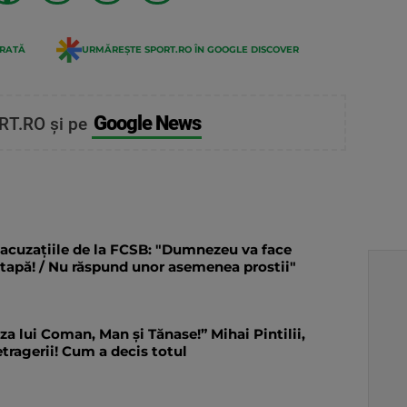
ERATĂ
URMĂREȘTE SPORT.RO ÎN GOOGLE DISCOVER
Google News
RT.RO și pe
acuzațiile de la FCSB: "Dumnezeu va face
etapă! / Nu răspund unor asemenea prostii"
a lui Coman, Man și Tănase!” Mihai Pintilii,
ragerii! Cum a decis totul