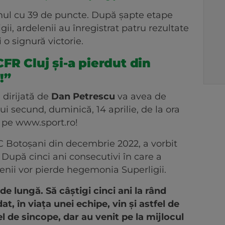
l cu 39 de puncte. După șapte etape
gii, ardelenii au înregistrat patru rezultate
 o signură victorie.
FR Cluj și-a pierdut din
s!”
 dirijată de
Dan Petrescu
va avea de
ui secund, duminică, 14 aprilie, de la ora
i pe www.sport.ro!
FC Botoșani din decembrie 2022, a vorbit
 După cinci ani consecutivi în care a
elenii vor pierde hegemonia Superligii.
e lungă. Să câștigi cinci ani la rând
, în viața unei echipe, vin și astfel de
l de sincope, dar au venit pe la mijlocul