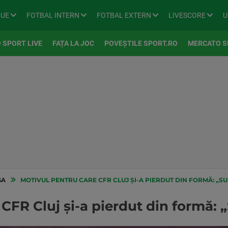
GUE
FOTBAL INTERN
FOTBAL EXTERN
LIVESCORE
U
 SPORT LIVE
FAȚA LA JOC
POVEȘTILE SPORT.RO
MERCATO S
GA
MOTIVUL PENTRU CARE CFR CLUJ ȘI-A PIERDUT DIN FORMĂ: „S
 CFR Cluj și-a pierdut din formă: 