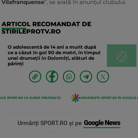
Vilafranquense
”, se arată în anunțul clubului.
ARTICOL RECOMANDAT DE
STIRILEPROTV.RO
O adolescentă de 14 ani a murit după
ce a căzut în gol 90 de metri, în timpul
unei drumeții în Dolomiți, alături de
părinți
GĂ SPORT.RO CA SURSĂ PREFERATĂ
URMĂREȘTE SPORT.RO ÎN GOOGLE 
Google News
Urmăriți SPORT.RO și pe