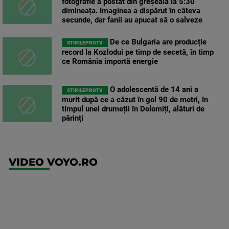
fotografie a postat din greșeală la 5:30
dimineața. Imaginea a dispărut în câteva
secunde, dar fanii au apucat să o salveze
De ce Bulgaria are producție
STIRILEPROTV
record la Kozlodui pe timp de secetă, în timp
ce România importă energie
O adolescentă de 14 ani a
STIRILEPROTV
murit după ce a căzut în gol 90 de metri, în
timpul unei drumeții în Dolomiți, alături de
părinți
VIDEO VOYO.RO
UFC