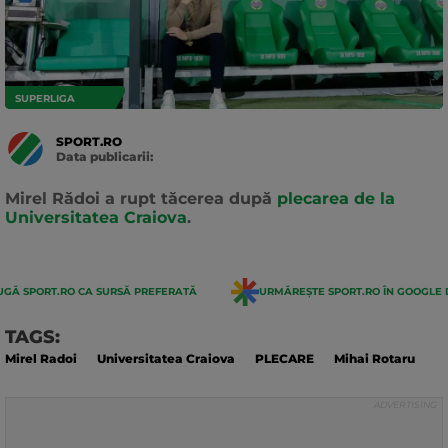
SUPERLIGA
SPORT.RO
Data publicarii:
Data
actualizarii:
Mirel Rădoi a rupt tăcerea după
plecarea de la
Universitatea Craiova
.
GĂ SPORT.RO CA SURSĂ PREFERATĂ
URMĂREȘTE SPORT.RO ÎN GOOGLE 
TAGS:
Mirel Radoi
Universitatea Craiova
PLECARE
Mihai Rotaru