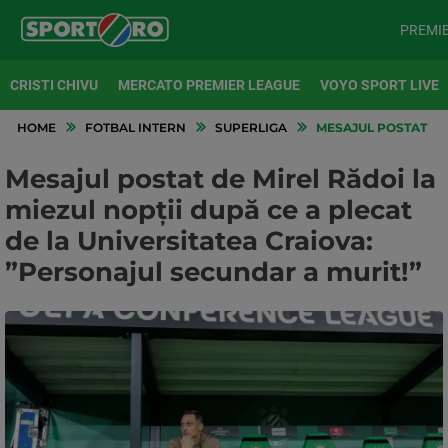
PREMI
CRISTI CHIVU
MERCATO PREMIER LEAGUE
VOYO SPORT LIVE
HOME
FOTBAL INTERN
SUPERLIGA
MESAJUL POSTAT DE 
Mesajul postat de Mirel Rădoi la
miezul nopții după ce a plecat
de la Universitatea Craiova:
”Personajul secundar a murit!”