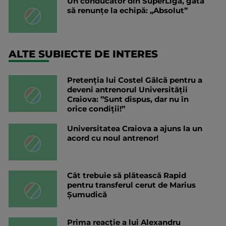
Un conducător din SuperLiga, gata
să renunțe la echipă: „Absolut”
ALTE SUBIECTE DE INTERES
Pretenția lui Costel Gâlcă pentru a
deveni antrenorul Universității
Craiova: ”Sunt dispus, dar nu în
orice condiții!”
Universitatea Craiova a ajuns la un
acord cu noul antrenor!
Cât trebuie să plătească Rapid
pentru transferul cerut de Marius
Șumudică
Prima reacție a lui Alexandru