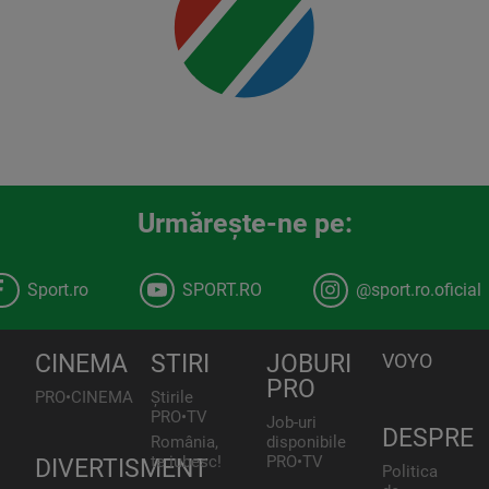
00:00
Urmăreşte-ne pe:
Sport.ro
SPORT.RO
@sport.ro.oficial
CINEMA
STIRI
JOBURI
VOYO
PRO
PRO•CINEMA
Știrile
PRO•TV
Job-uri
DESPRE
România,
disponibile
te iubesc!
PRO•TV
DIVERTISMENT
Politica