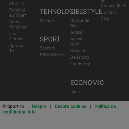
de
PRO•TV
Confidențialita
Românii
TEHNOLOGIE
LIFESTYLE
Contact
au Talent
CNA
I Like IT
Doctor de
Vocea
Bine
României
Acasă
Las
SPORT
Fierbinți
Acasă
Gold
Apropo
Sport.ro
TV
Perfecte
PRO•ARENA
DeBărbați
Foodstory
ECONOMIC
iBani
© Sport.ro |
Despre
|
Despre cookies
|
Politica de
confidentialitate
Don’t miss out on our news and