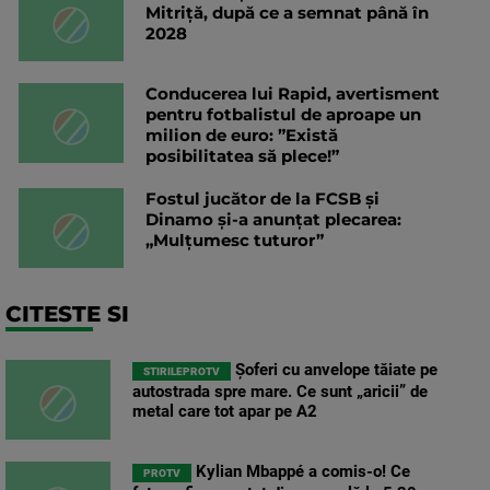
Mitriță, după ce a semnat până în
2028
Conducerea lui Rapid, avertisment
pentru fotbalistul de aproape un
milion de euro: ”Există
posibilitatea să plece!”
Fostul jucător de la FCSB și
Dinamo și-a anunțat plecarea:
„Mulțumesc tuturor”
CITESTE SI
Șoferi cu anvelope tăiate pe
STIRILEPROTV
autostrada spre mare. Ce sunt „aricii” de
metal care tot apar pe A2
Kylian Mbappé a comis-o! Ce
PROTV