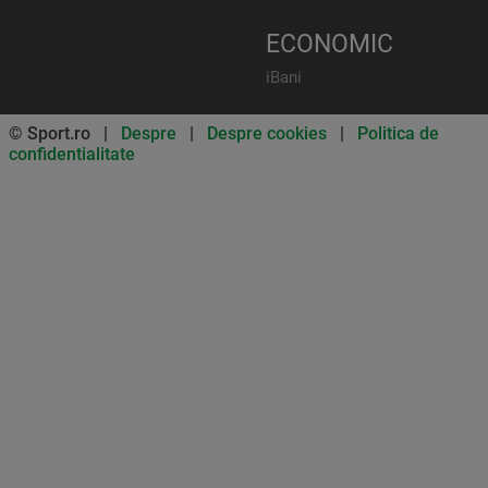
ECONOMIC
iBani
© Sport.ro |
Despre
|
Despre cookies
|
Politica de
confidentialitate
Don’t miss out on our news and
updates! Enable push
notifications
SUBSCRIBE
NOT NOW
UNSUBSCRIBE