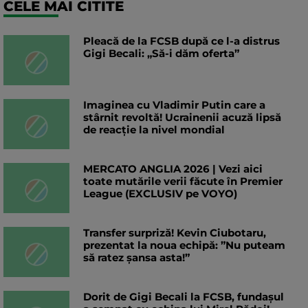
CELE MAI CITITE
Pleacă de la FCSB după ce l-a distrus
Gigi Becali: „Să-i dăm oferta”
Imaginea cu Vladimir Putin care a
stârnit revoltă! Ucrainenii acuză lipsă
de reacție la nivel mondial
MERCATO ANGLIA 2026 | Vezi aici
toate mutările verii făcute în Premier
League (EXCLUSIV pe VOYO)
Transfer surpriză! Kevin Ciubotaru,
prezentat la noua echipă: ”Nu puteam
să ratez șansa asta!”
Dorit de Gigi Becali la FCSB, fundașul