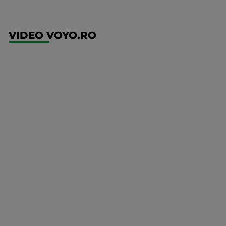
VIDEO VOYO.RO
UFC
(RO)
UFC
Fight
Night:
Gamrot
vs
Salkilld
Mai multe