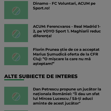
Dinamo - FC Voluntari, ACUM pe
Sport.ro!
ACUM: Ferencvaros - Real Madrid 1-
2, pe VOYO Sport 1. Maghiarii reduc
diferența!
Florin Prunea știe de ce a acceptat
Marius Șumudică oferta de la CFR
Cluj: ”O mișcare la care nu mă
așteptam!”
ALTE SUBIECTE DE INTERES
Dan Petrescu propune un jucător la
naționala României: "Îi dau un sfat
lui Mircea Lucescu / Să-ți aduci
aminte de acest jucător"