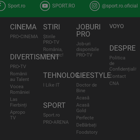
Sport.ro
SPORT.RO
@sport.ro.oficial
CINEMA
STIRI
JOBURI
VOYO
PRO
PRO•CINEMA
Știrile
PRO•TV
Job-uri
DESPRE
România,
disponibile
te iubesc!
PRO•TV
DIVERTISMENT
Politica
de
PRO•TV
Confidențialita
Românii
TEHNOLOGIE
LIFESTYLE
Contact
au Talent
CNA
I Like IT
Doctor de
Vocea
Bine
României
Acasă
Las
SPORT
Fierbinți
Acasă
Gold
Apropo
Sport.ro
TV
Perfecte
PRO•ARENA
DeBărbați
Foodstory