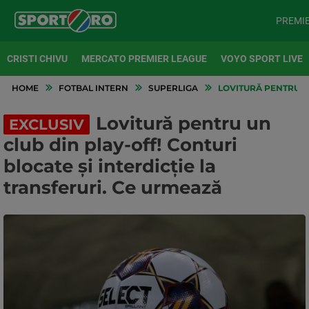
PREMI
CRISTI CHIVU
MERCATO PREMIER LEAGUE
VOYO SPORT LIVE
HOME
FOTBAL INTERN
SUPERLIGA
LOVITURĂ PENTRU UN
Lovitură pentru un
EXCLUSIV
club din play-off! Conturi
blocate și interdicție la
transferuri. Ce urmează