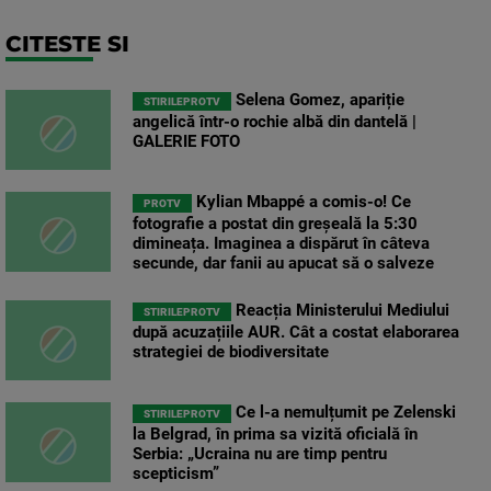
CITESTE SI
Selena Gomez, apariție
STIRILEPROTV
angelică într-o rochie albă din dantelă |
GALERIE FOTO
Kylian Mbappé a comis-o! Ce
PROTV
fotografie a postat din greșeală la 5:30
dimineața. Imaginea a dispărut în câteva
secunde, dar fanii au apucat să o salveze
Reacția Ministerului Mediului
STIRILEPROTV
după acuzațiile AUR. Cât a costat elaborarea
strategiei de biodiversitate
Ce l-a nemulțumit pe Zelenski
STIRILEPROTV
la Belgrad, în prima sa vizită oficială în
Serbia: „Ucraina nu are timp pentru
scepticism”