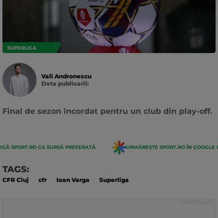
SUPERLIGA
Vali Andronescu
Data publicarii:
Data
actualizarii:
Final de sezon încordat pentru un club din play-off.
GĂ SPORT.RO CA SURSĂ PREFERATĂ
URMĂREȘTE SPORT.RO ÎN GOOGLE 
TAGS:
CFR Cluj
cfr
Ioan Varga
Superliga