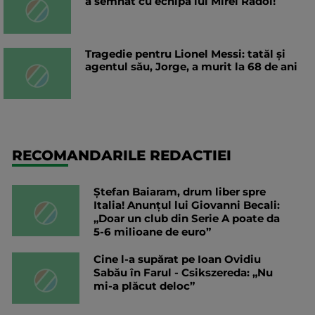
a semnat cu echipa lui Mirel Rădoi!
Tragedie pentru Lionel Messi: tatăl și
agentul său, Jorge, a murit la 68 de ani
RECOMANDARILE REDACTIEI
Ștefan Baiaram, drum liber spre
Italia! Anunțul lui Giovanni Becali:
„Doar un club din Serie A poate da
5-6 milioane de euro”
Cine l-a supărat pe Ioan Ovidiu
Sabău în Farul - Csikszereda: „Nu
mi-a plăcut deloc”