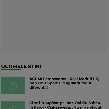
ULTIMELE STIRI
ACUM: Ferencvaros - Real Madrid 1-2,
pe VOYO Sport 1. Maghiarii reduc
diferența!
Cine l-a supărat pe Ioan Ovidiu Sabău
în Farul - Csikszereda: „Nu mi-a plăcut