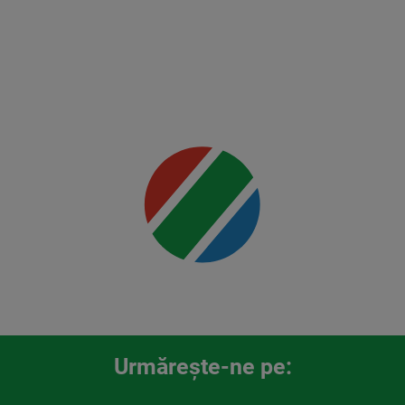
vs
Rountree
Jr.
Mai multe
detalii
00:00
Urmăreşte-ne pe: