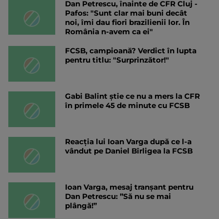
Dan Petrescu, înainte de CFR Cluj -
Pafos: "Sunt clar mai buni decât
noi, îmi dau fiori brazilienii lor. În
România n-avem ca ei"
FCSB, campioană? Verdict în lupta
pentru titlu: "Surprinzător!"
Gabi Balint știe ce nu a mers la CFR
în primele 45 de minute cu FCSB
Reacția lui Ioan Varga după ce l-a
vândut pe Daniel Bîrligea la FCSB
Ioan Varga, mesaj tranșant pentru
Dan Petrescu: ”Să nu se mai
plângă!”