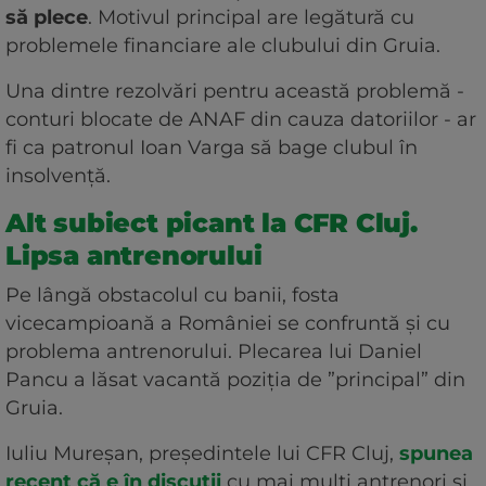
să plece
. Motivul principal are legătură cu
problemele financiare ale clubului din Gruia.
Una dintre rezolvări pentru această problemă -
conturi blocate de ANAF din cauza datoriilor - ar
fi ca patronul Ioan Varga să bage clubul în
insolvență.
Alt subiect picant la CFR Cluj.
Lipsa antrenorului
Pe lângă obstacolul cu banii, fosta
vicecampioană a României se confruntă și cu
problema antrenorului. Plecarea lui Daniel
Pancu a lăsat vacantă poziția de ”principal” din
Gruia.
Iuliu Mureșan, președintele lui CFR Cluj,
spunea
recent că e în discuții
cu mai mulți antrenori și