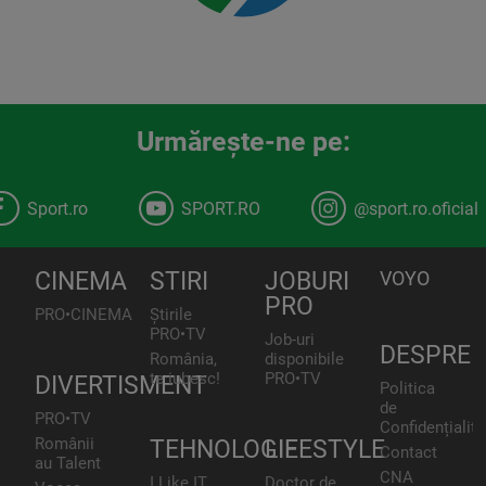
Urmăreşte-ne pe:
Sport.ro
SPORT.RO
@sport.ro.oficial
CINEMA
STIRI
JOBURI
VOYO
PRO
PRO•CINEMA
Știrile
PRO•TV
Job-uri
DESPRE
România,
disponibile
te iubesc!
PRO•TV
DIVERTISMENT
Politica
de
PRO•TV
Confidențialita
Românii
TEHNOLOGIE
LIFESTYLE
Contact
au Talent
CNA
I Like IT
Doctor de