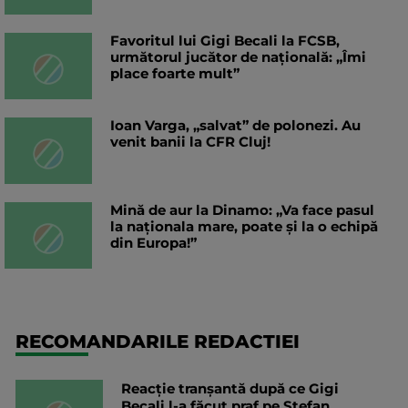
Favoritul lui Gigi Becali la FCSB,
următorul jucător de națională: „Îmi
place foarte mult”
Ioan Varga, „salvat” de polonezi. Au
venit banii la CFR Cluj!
Mină de aur la Dinamo: „Va face pasul
la naționala mare, poate și la o echipă
din Europa!”
RECOMANDARILE REDACTIEI
Reacție tranșantă după ce Gigi
Becali l-a făcut praf pe Ștefan