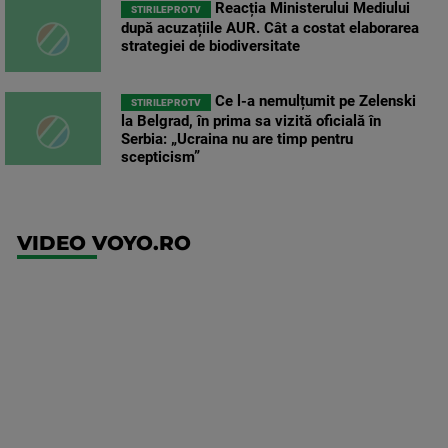
Reacția Ministerului Mediului
STIRILEPROTV
după acuzațiile AUR. Cât a costat elaborarea
strategiei de biodiversitate
Ce l-a nemulțumit pe Zelenski
STIRILEPROTV
la Belgrad, în prima sa vizită oficială în
Serbia: „Ucraina nu are timp pentru
scepticism”
VIDEO VOYO.RO
UFC
(RO)
UFC
Fight