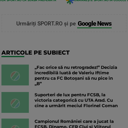
GĂ SPORT.RO CA SURSĂ PREFERATĂ
URMĂREȘTE SPORT.RO ÎN GOOGLE 
Google News
Urmăriți SPORT.RO și pe
ARTICOLE PE SUBIECT
„Fac orice să nu retrogradez!” Decizia
incredibilă luată de Valeriu Iftime
pentru ca FC Botoșani să nu pice în
„B”
Suporteri de lux pentru FCSB, la
victoria categorică cu UTA Arad. Cu
cine a urmărit meciul Florinel Coman
Campionul României care a jucat la
FCSB, Dinamo, CFR Cluj și Viitorul