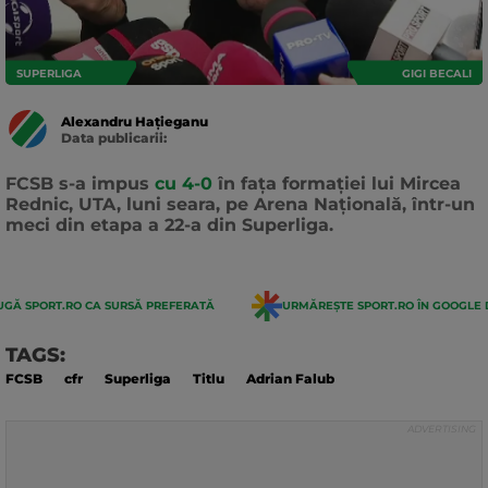
SUPERLIGA
GIGI BECALI
Alexandru Hațieganu
Data publicarii:
Data
actualizarii:
FCSB s-a impus
cu 4-0
în fața formației lui Mircea
Rednic, UTA, luni seara, pe Arena Națională, într-un
meci din etapa a 22-a din Superliga.
GĂ SPORT.RO CA SURSĂ PREFERATĂ
URMĂREȘTE SPORT.RO ÎN GOOGLE 
TAGS:
FCSB
cfr
Superliga
Titlu
Adrian Falub