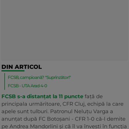
DIN ARTICOL
FCSB, campioană? "Suprinzător!"
FCSB - UTA Arad 4-0
FCSB s-a distanțat la 11 puncte
față de
principala urmăritoare, CFR Cluj, echipă la care
apele sunt tulburi. Patronul Neluțu Varga a
anunțat după FC Botoșani - CFR 1-0 că-l demite
pe Andrea Mandorlini și că îl va învesti în funcția