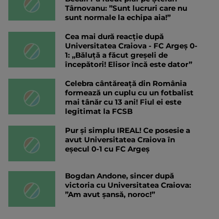
Târnovanu: ”Sunt lucruri care nu
sunt normale la echipa aia!”
Cea mai dură reacție după
Universitatea Craiova - FC Argeș 0-
1: „Băluță a făcut greșeli de
începători! Elisor încă este dator”
Celebra cântăreață din România
formează un cuplu cu un fotbalist
mai tânăr cu 13 ani! Fiul ei este
legitimat la FCSB
Pur și simplu IREAL! Ce posesie a
avut Universitatea Craiova în
eșecul 0-1 cu FC Argeș
Bogdan Andone, sincer după
victoria cu Universitatea Craiova:
”Am avut șansă, noroc!”