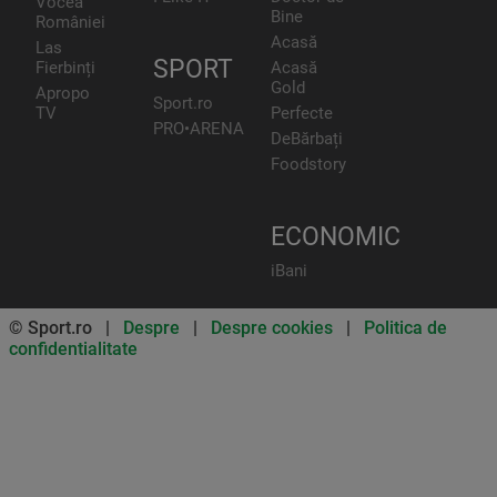
Vocea
Bine
României
Acasă
Las
SPORT
Fierbinți
Acasă
Gold
Apropo
Sport.ro
TV
Perfecte
PRO•ARENA
DeBărbați
Foodstory
ECONOMIC
iBani
© Sport.ro |
Despre
|
Despre cookies
|
Politica de
confidentialitate
Don’t miss out on our news and
updates! Enable push
notifications
SUBSCRIBE
NOT NOW