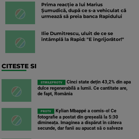
Prima reacție a lui Marius
Șumudică, după ce s-a vehiculat că
urmează să preia banca Rapidului
Ilie Dumitrescu, uluit de ce se
întâmplă la Rapid: "E îngrijorător!"
CITESTE SI
Cinci state dețin 43,2% din apa
STIRILEPROTV
dulce regenerabilă a lumii. Ce cantitate are,
de fapt, România
Kylian Mbappé a comis-o! Ce
PROTV
fotografie a postat din greșeală la 5:30
dimineața. Imaginea a dispărut în câteva
secunde, dar fanii au apucat să o salveze