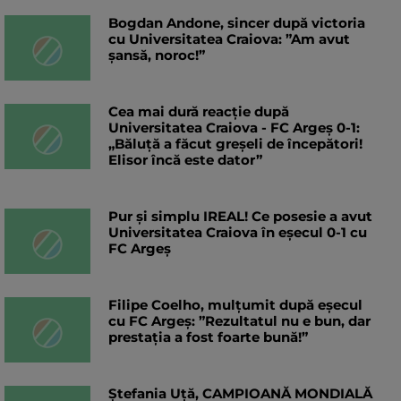
Bogdan Andone, sincer după victoria
cu Universitatea Craiova: ”Am avut
șansă, noroc!”
Cea mai dură reacție după
Universitatea Craiova - FC Argeș 0-1:
„Băluță a făcut greșeli de începători!
Elisor încă este dator”
Pur și simplu IREAL! Ce posesie a avut
Universitatea Craiova în eșecul 0-1 cu
FC Argeș
Filipe Coelho, mulțumit după eșecul
cu FC Argeș: ”Rezultatul nu e bun, dar
prestația a fost foarte bună!”
Ștefania Uță, CAMPIOANĂ MONDIALĂ