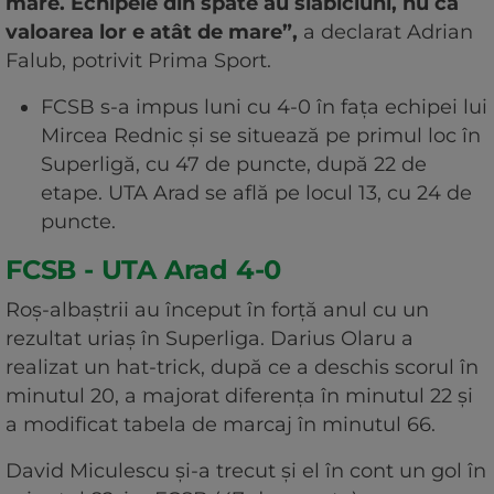
mare. Echipele din spate au slăbiciuni, nu că
valoarea lor e atât de mare”,
a declarat Adrian
Falub, potrivit Prima Sport.
FCSB s-a impus luni cu 4-0 în fața echipei lui
Mircea Rednic şi se situează pe primul loc în
Superligă, cu 47 de puncte, după 22 de
etape. UTA Arad se află pe locul 13, cu 24 de
puncte.
FCSB - UTA Arad 4-0
Roș-albaștrii au început în forță anul cu un
rezultat uriaș în Superliga. Darius Olaru a
realizat un hat-trick, după ce a deschis scorul în
minutul 20, a majorat diferența în minutul 22 și
a modificat tabela de marcaj în minutul 66.
David Miculescu și-a trecut și el în cont un gol în