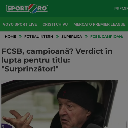
PREMI
VOYO SPORT LIVE
CRISTI CHIVU
MERCATO PREMIER LEAGUE
HOME
FOTBAL INTERN
SUPERLIGA
FCSB, CAMPIOANĂ? V
FCSB, campioană? Verdict în
lupta pentru titlu:
"Surprinzător!"