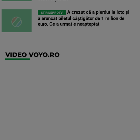
A crezut că a pierdut la loto și
STIRILEPROTV
a aruncat biletul câștigător de 1 milion de
euro. Ce a urmat e neașteptat
VIDEO VOYO.RO
UFC
(EN)
UFC
Fight
Night:
Medic vs