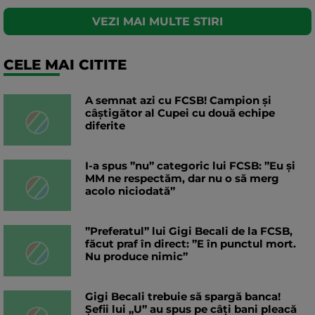
VEZI MAI MULTE STIRI
CELE MAI CITITE
A semnat azi cu FCSB! Campion și
câștigător al Cupei cu două echipe
diferite
I-a spus ”nu” categoric lui FCSB: ”Eu și
MM ne respectăm, dar nu o să merg
acolo niciodată”
”Preferatul” lui Gigi Becali de la FCSB,
făcut praf în direct: ”E în punctul mort.
Nu produce nimic”
Gigi Becali trebuie să spargă banca!
Șefii lui „U” au spus pe câți bani pleacă