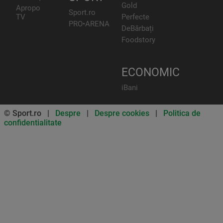
Gold
Apropo
Sport.ro
TV
Perfecte
PRO•ARENA
DeBărbați
Foodstory
ECONOMIC
iBani
© Sport.ro |
Despre
|
Despre cookies
|
Politica de
confidentialitate
Don’t miss out on our news and
updates! Enable push
notifications
SUBSCRIBE
NOT NOW
UNSUBSCRIBE