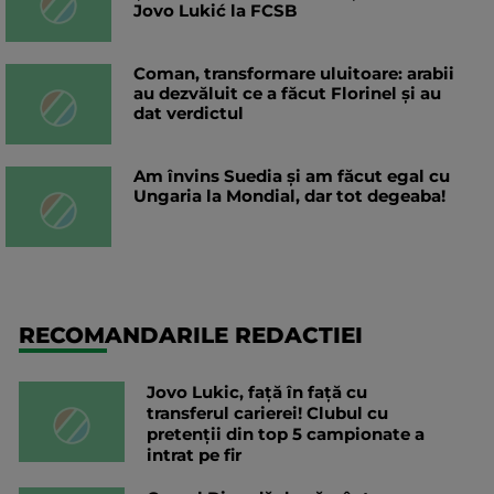
Jovo Lukić la FCSB
Coman, transformare uluitoare: arabii
au dezvăluit ce a făcut Florinel și au
dat verdictul
Am învins Suedia și am făcut egal cu
Ungaria la Mondial, dar tot degeaba!
RECOMANDARILE REDACTIEI
Jovo Lukic, față în față cu
transferul carierei! Clubul cu
pretenții din top 5 campionate a
intrat pe fir