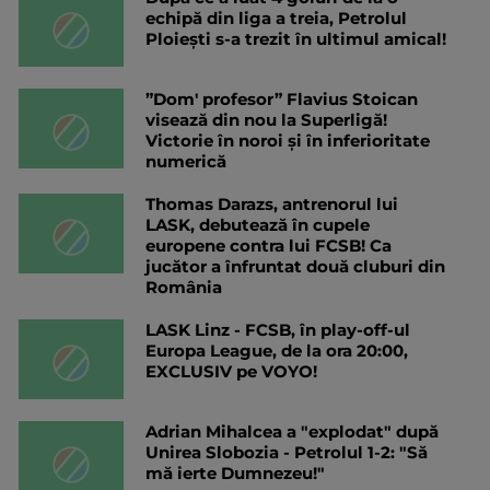
echipă din liga a treia, Petrolul
Ploiești s-a trezit în ultimul amical!
”Dom' profesor” Flavius Stoican
visează din nou la Superligă!
Victorie în noroi și în inferioritate
numerică
Thomas Darazs, antrenorul lui
LASK, debutează în cupele
europene contra lui FCSB! Ca
jucător a înfruntat două cluburi din
România
LASK Linz - FCSB, în play-off-ul
Europa League, de la ora 20:00,
EXCLUSIV pe VOYO!
Adrian Mihalcea a "explodat" după
Unirea Slobozia - Petrolul 1-2: "Să
mă ierte Dumnezeu!"