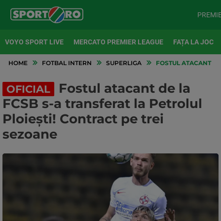
PREMI
VOYO SPORT LIVE
MERCATO PREMIER LEAGUE
FAȚA LA JOC
HOME
FOTBAL INTERN
SUPERLIGA
FOSTUL ATACANT DE 
Fostul atacant de la
OFICIAL
FCSB s-a transferat la Petrolul
Ploiești! Contract pe trei
sezoane