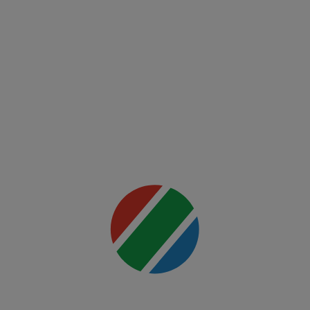
McGregor
vs
Holloway
2
Mai multe
detalii
00:00