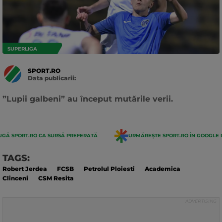
SUPERLIGA
SPORT.RO
Data publicarii:
Data
actualizarii:
”Lupii galbeni” au început mutările verii.
GĂ SPORT.RO CA SURSĂ PREFERATĂ
URMĂREȘTE SPORT.RO ÎN GOOGLE 
TAGS:
Robert Jerdea
FCSB
Petrolul Ploiesti
Academica
Clinceni
CSM Resita