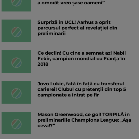
a omorât vreo șase oameni”
Surpriză în UCL! Aarhus a oprit
parcursul perfect al revelației din
preliminarii
Ce declin! Cu cine a semnat azi Nabil
Fekir, campion mondial cu Franța în
2018
Jovo Lukic, față în față cu transferul
carierei! Clubul cu pretenții din top 5
campionate a intrat pe fir
Mason Greenwood, ce gol! TORPILĂ în
preliminariile Champions League: „Așa
ceva!?”