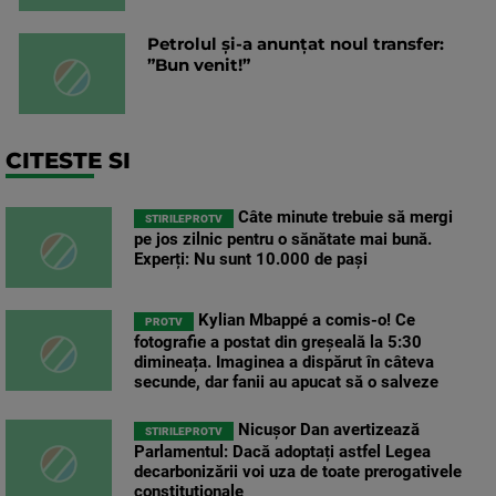
Petrolul și-a anunțat noul transfer:
”Bun venit!”
CITESTE SI
Câte minute trebuie să mergi
STIRILEPROTV
pe jos zilnic pentru o sănătate mai bună.
Experți: Nu sunt 10.000 de pași
Kylian Mbappé a comis-o! Ce
PROTV
fotografie a postat din greșeală la 5:30
dimineața. Imaginea a dispărut în câteva
secunde, dar fanii au apucat să o salveze
Nicușor Dan avertizează
STIRILEPROTV
Parlamentul: Dacă adoptați astfel Legea
decarbonizării voi uza de toate prerogativele
constituționale