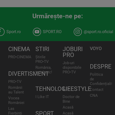
Urmăreşte-ne pe:
Sport.ro
SPORT.RO
@sport.ro.oficial
CINEMA
STIRI
JOBURI
VOYO
PRO
PRO•CINEMA
Știrile
PRO•TV
Job-uri
DESPRE
România,
disponibile
te iubesc!
PRO•TV
DIVERTISMENT
Politica
de
PRO•TV
Confidențialita
Românii
TEHNOLOGIE
LIFESTYLE
Contact
au Talent
CNA
I Like IT
Doctor de
Vocea
Bine
României
Acasă
Las
SPORT
Fierbinți
Acasă