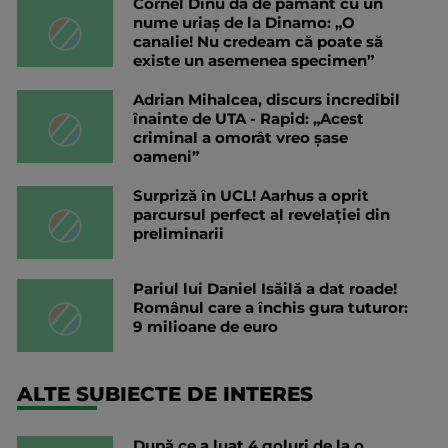
Cornel Dinu dă de pământ cu un
nume uriaș de la Dinamo: „O
canalie! Nu credeam că poate să
existe un asemenea specimen”
Adrian Mihalcea, discurs incredibil
înainte de UTA - Rapid: „Acest
criminal a omorât vreo șase
oameni”
Surpriză în UCL! Aarhus a oprit
parcursul perfect al revelației din
preliminarii
Pariul lui Daniel Isăilă a dat roade!
Românul care a închis gura tuturor:
9 milioane de euro
ALTE SUBIECTE DE INTERES
După ce a luat 4 goluri de la o