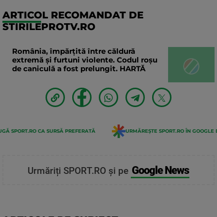
ARTICOL RECOMANDAT DE
STIRILEPROTV.RO
România, împărțită între căldură
extremă și furtuni violente. Codul roșu
de caniculă a fost prelungit. HARTĂ
GĂ SPORT.RO CA SURSĂ PREFERATĂ
URMĂREȘTE SPORT.RO ÎN GOOGLE 
Google News
Urmăriți SPORT.RO și pe