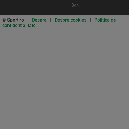
iBani
© Sport.ro |
Despre
|
Despre cookies
|
Politica de
confidentialitate
Don’t miss out on our news and
updates! Enable push
notifications
SUBSCRIBE
NOT NOW
UNSUBSCRIBE