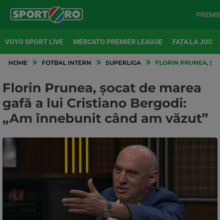
PREMI
VOYO SPORT LIVE
MERCATO PREMIER LEAGUE
FAȚA LA JOC
HOME
FOTBAL INTERN
SUPERLIGA
FLORIN PRUNEA, ȘOC
Florin Prunea, șocat de marea
gafă a lui Cristiano Bergodi:
„Am înnebunit când am văzut”