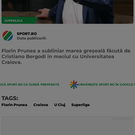
SUPERLIGA
SPORT.RO
Data publicarii:
Data
actualizarii:
Florin Prunea a subliniar marea greșeală făcută de
Cristiano Bergodi în meciul cu Universitatea
Craiova.
GĂ SPORT.RO CA SURSĂ PREFERATĂ
URMĂREȘTE SPORT.RO ÎN GOOGLE 
TAGS:
Florin Prunea
Craiova
U Cluj
Superliga