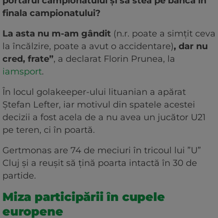
portarul campionatului și să stea pe bancă în
finala campionatului?
La asta nu m-am gândit
(n.r. poate a simțit ceva
la încălzire, poate a avut o accidentare)
, dar nu
cred, frate”
, a declarat Florin Prunea, la
iamsport
.
În locul golakeeper-ului lituanian a apărat
Ștefan Lefter, iar motivul din spatele acestei
decizii a fost acela de a nu avea un jucător U21
pe teren, ci în poartă.
Gertmonas are 74 de meciuri în tricoul lui ”U”
Cluj și a reușit să țină poarta intactă în 30 de
partide.
Miza participării în cupele
europene