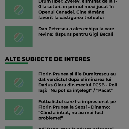
Drum liber: Zverev, eliminat de la 1-
0 la seturi, în primul meci jucat în
Openul Canadei. Cine rămâne
favorit la câștigarea trofeului
Dan Petrescu a ales echipa la care
revine: răspuns pentru Gigi Becali
ALTE SUBIECTE DE INTERES
Florin Prunea și Ilie Dumitrescu au
dat verdictul după eliminarea lui
Darius Olaru din meciul FCSB - Poli
Iași: ”Nu pot să înțeleg!” / ”Păcat”
Fotbalistul care l-a impresionat pe
Florin Prunea la Sepsi - Dinamo:
”Când a intrat, nu au mai fost
probleme!”