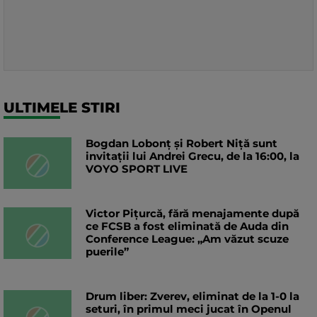
ULTIMELE STIRI
Bogdan Lobonț și Robert Niță sunt
invitații lui Andrei Grecu, de la 16:00, la
VOYO SPORT LIVE
Victor Pițurcă, fără menajamente după
ce FCSB a fost eliminată de Auda din
Conference League: „Am văzut scuze
puerile”
Drum liber: Zverev, eliminat de la 1-0 la
seturi, în primul meci jucat în Openul