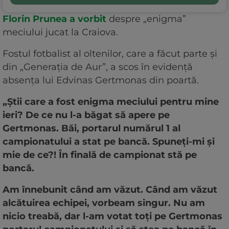
Florin Prunea a vorbit
despre „enigma”
meciului jucat la Craiova.
Fostul fotbalist al oltenilor, care a făcut parte și
din „Generația de Aur”, a scos în evidență
absența lui Edvinas Gertmonas din poartă.
„Știi care a fost enigma meciului pentru mine
ieri? De ce nu l-a băgat să apere pe
Gertmonas. Băi, portarul numărul 1 al
campionatului a stat pe bancă. Spuneți-mi și
mie de ce?! În finală de campionat stă pe
bancă.
Am înnebunit când am văzut. Când am văzut
alcătuirea echipei, vorbeam singur. Nu am
nicio treabă, dar l-am votat toți pe Gertmonas