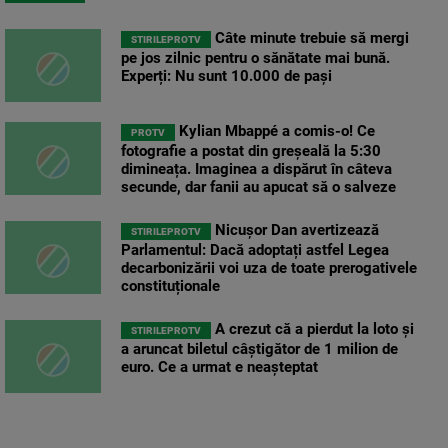
Câte minute trebuie să mergi
STIRILEPROTV
pe jos zilnic pentru o sănătate mai bună.
Experți: Nu sunt 10.000 de pași
Kylian Mbappé a comis-o! Ce
PROTV
fotografie a postat din greșeală la 5:30
dimineața. Imaginea a dispărut în câteva
secunde, dar fanii au apucat să o salveze
Nicușor Dan avertizează
STIRILEPROTV
Parlamentul: Dacă adoptați astfel Legea
decarbonizării voi uza de toate prerogativele
constituționale
A crezut că a pierdut la loto și
STIRILEPROTV
a aruncat biletul câștigător de 1 milion de
euro. Ce a urmat e neașteptat