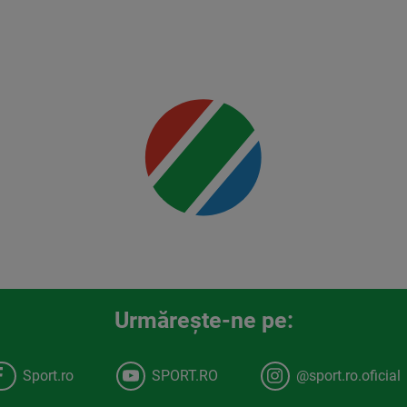
Mai multe
detalii
00:00
Urmăreşte-ne pe:
Sport.ro
SPORT.RO
@sport.ro.oficial