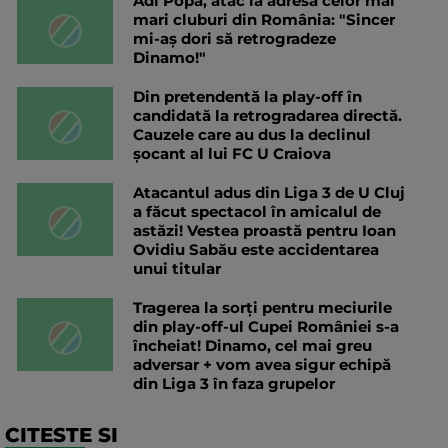
Adi Popa, atac la adresa celor mai
mari cluburi din România: "Sincer
mi-aș dori să retrogradeze
Dinamo!"
Din pretendentă la play-off în
candidată la retrogradarea directă.
Cauzele care au dus la declinul
șocant al lui FC U Craiova
Atacantul adus din Liga 3 de U Cluj
a făcut spectacol în amicalul de
astăzi! Vestea proastă pentru Ioan
Ovidiu Sabău este accidentarea
unui titular
Tragerea la sorți pentru meciurile
din play-off-ul Cupei României s-a
încheiat! Dinamo, cel mai greu
adversar + vom avea sigur echipă
din Liga 3 în faza grupelor
CITESTE SI