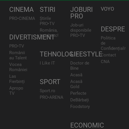
CINEMA
STIRI
JOBURI
VOYO
PRO
PRO•CINEMA
Știrile
PRO•TV
Job-uri
DESPRE
România,
disponibile
te iubesc!
PRO•TV
DIVERTISMENT
Politica
de
PRO•TV
Confidențialita
Românii
TEHNOLOGIE
LIFESTYLE
Contact
au Talent
CNA
I Like IT
Doctor de
Vocea
Bine
României
Acasă
Las
SPORT
Fierbinți
Acasă
Gold
Apropo
Sport.ro
TV
Perfecte
PRO•ARENA
DeBărbați
Foodstory
ECONOMIC