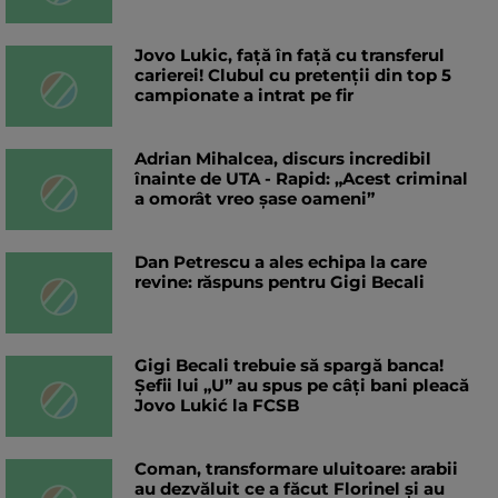
Jovo Lukic, față în față cu transferul
carierei! Clubul cu pretenții din top 5
campionate a intrat pe fir
Adrian Mihalcea, discurs incredibil
înainte de UTA - Rapid: „Acest criminal
a omorât vreo șase oameni”
Dan Petrescu a ales echipa la care
revine: răspuns pentru Gigi Becali
Gigi Becali trebuie să spargă banca!
Șefii lui „U” au spus pe câți bani pleacă
Jovo Lukić la FCSB
Coman, transformare uluitoare: arabii
au dezvăluit ce a făcut Florinel și au