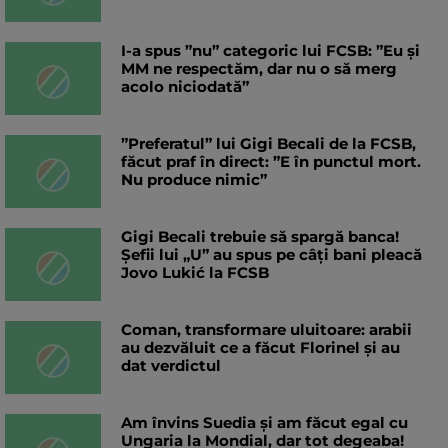
I-a spus ”nu” categoric lui FCSB: ”Eu și
MM ne respectăm, dar nu o să merg
acolo niciodată”
”Preferatul” lui Gigi Becali de la FCSB,
făcut praf în direct: ”E în punctul mort.
Nu produce nimic”
Gigi Becali trebuie să spargă banca!
Șefii lui „U” au spus pe câți bani pleacă
Jovo Lukić la FCSB
Coman, transformare uluitoare: arabii
au dezvăluit ce a făcut Florinel și au
dat verdictul
Am învins Suedia și am făcut egal cu
Ungaria la Mondial, dar tot degeaba!