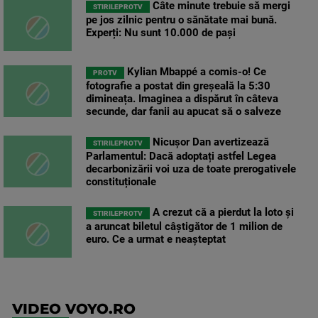
Câte minute trebuie să mergi
STIRILEPROTV
pe jos zilnic pentru o sănătate mai bună.
Experți: Nu sunt 10.000 de pași
Kylian Mbappé a comis-o! Ce
PROTV
fotografie a postat din greșeală la 5:30
dimineața. Imaginea a dispărut în câteva
secunde, dar fanii au apucat să o salveze
Nicușor Dan avertizează
STIRILEPROTV
Parlamentul: Dacă adoptați astfel Legea
decarbonizării voi uza de toate prerogativele
constituționale
A crezut că a pierdut la loto și
STIRILEPROTV
a aruncat biletul câștigător de 1 milion de
euro. Ce a urmat e neașteptat
VIDEO VOYO.RO