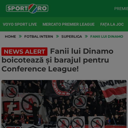
PREMI
VOYO SPORT LIVE
MERCATO PREMIER LEAGUE
FAȚA LA JOC
HOME
FOTBAL INTERN
SUPERLIGA
FANII LUI DINAMO 
Fanii lui Dinamo
NEWS ALERT
boicotează și barajul pentru
Conference League!