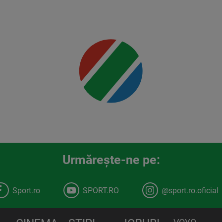
detalii
00:00
Urmăreşte-ne pe:
Sport.ro
SPORT.RO
@sport.ro.oficial