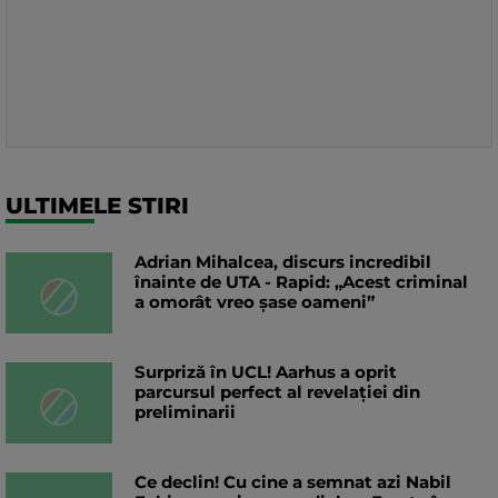
ULTIMELE STIRI
Adrian Mihalcea, discurs incredibil
înainte de UTA - Rapid: „Acest criminal
a omorât vreo șase oameni”
Surpriză în UCL! Aarhus a oprit
parcursul perfect al revelației din
preliminarii
Ce declin! Cu cine a semnat azi Nabil