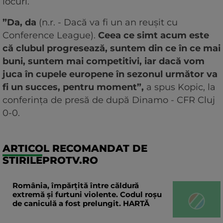
locuri.
”Da, da
(n.r. - Dacă va fi un an reușit cu
Conference League).
Ceea ce simt acum este
că clubul progresează, suntem din ce în ce mai
buni, suntem mai competitivi, iar dacă vom
juca în cupele europene în sezonul următor va
fi un succes, pentru moment”,
a spus Kopic, la
conferința de presă de după Dinamo - CFR Cluj
0-0.
ARTICOL RECOMANDAT DE
STIRILEPROTV.RO
România, împărțită între căldură
extremă și furtuni violente. Codul roșu
de caniculă a fost prelungit. HARTĂ