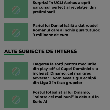
Surpriză în UCL! Aarhus a oprit
parcursul perfect al revelației din
preliminarii
Pariul lui Daniel Isăilă a dat roade!
Românul care a închis gura tuturor:
9 milioane de euro
ALTE SUBIECTE DE INTERES
Tragerea la sorți pentru meciurile
din play-off-ul Cupei României s-a
încheiat! Dinamo, cel mai greu
adversar + vom avea sigur echipă
din Liga 3 în faza grupelor
Fostul fotbalist al lui Dinamo,
”printre cei mai buni” la debutul în
Serie A!