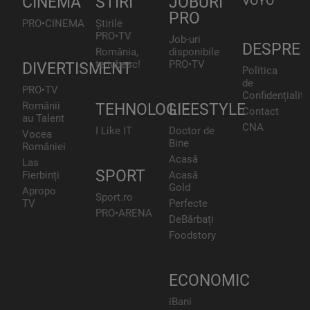
CINEMA
STIRI
JOBURI
VOYO
PRO
PRO•CINEMA
Știrile
PRO•TV
Job-uri
DESPRE
România,
disponibile
te iubesc!
PRO•TV
DIVERTISMENT
Politica
de
PRO•TV
Confidențialita
Românii
TEHNOLOGIE
LIFESTYLE
Contact
au Talent
CNA
I Like IT
Doctor de
Vocea
Bine
României
Acasă
Las
SPORT
Fierbinți
Acasă
Gold
Apropo
Sport.ro
TV
Perfecte
PRO•ARENA
DeBărbați
Foodstory
ECONOMIC
iBani