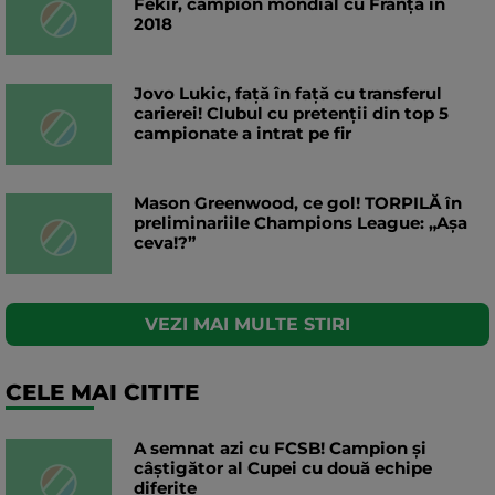
Fekir, campion mondial cu Franța în
2018
Jovo Lukic, față în față cu transferul
carierei! Clubul cu pretenții din top 5
campionate a intrat pe fir
Mason Greenwood, ce gol! TORPILĂ în
preliminariile Champions League: „Așa
ceva!?”
VEZI MAI MULTE STIRI
CELE MAI CITITE
A semnat azi cu FCSB! Campion și
câștigător al Cupei cu două echipe
diferite