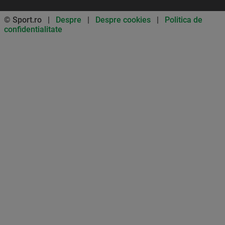
© Sport.ro |
Despre
|
Despre cookies
|
Politica de
confidentialitate
Don’t miss out on our news and
updates! Enable push
notifications
SUBSCRIBE
NOT NOW
UNSUBSCRIBE