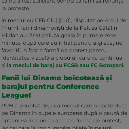
că nu a fost suficient pentru ca fanii să renunțe
la proteste.
În meciul cu CFR Cluj (0-0), disputat pe Arcul de
Triumf, fanii dinamoviști de la Peluza Cătălin
Hîldan au lăsat peluza goală în primele zece
minute, după care au intrat pentru a-și susține
favoriții. A fost o formă de protest pentru
identitatea vizuală a clubului, care va continua
și
la meciul de baraj cu FCSB sau FC Botoșani.
Fanii lui Dinamo boicotează și
barajul pentru Conference
League!
PCH a anunțat deja că meciul care o poate duce
pe Dinamo în cupele europene după o pauză de
opt ani va începe cu aceeași formă de protest,
iar cei care își vor cumpăra bilete în peluză