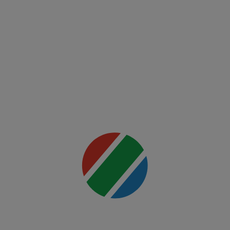
Fight
Night:
Ankalaev
vs
Rountree
Jr.
Mai multe
detalii
00:00