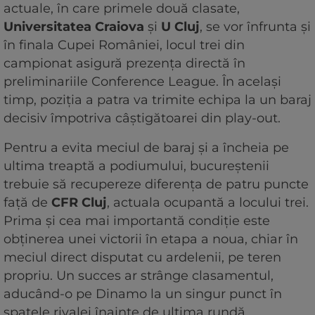
actuale, în care primele două clasate,
Universitatea Craiova
și
U Cluj
, se vor înfrunta și
în finala Cupei României, locul trei din
campionat asigură prezența directă în
preliminariile Conference League. În același
timp, poziția a patra va trimite echipa la un baraj
decisiv împotriva câștigătoarei din play-out.
Pentru a evita meciul de baraj și a încheia pe
ultima treaptă a podiumului, bucureștenii
trebuie să recupereze diferența de patru puncte
față de
CFR Cluj
, actuala ocupantă a locului trei.
Prima și cea mai importantă condiție este
obținerea unei victorii în etapa a noua, chiar în
meciul direct disputat cu ardelenii, pe teren
propriu. Un succes ar strânge clasamentul,
aducând-o pe Dinamo la un singur punct în
spatele rivalei înainte de ultima rundă.