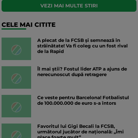
VEZI MAI MULTE STIRI
CELE MAI CITITE
A plecat de la FCSB și semnează în
străinătate! Va fi coleg cu un fost rival
de la Rapid
Îl mai știi? Fostul lider ATP a ajuns de
nerecunoscut după retragere
Ce veste pentru Barcelona! Fotbalistul
de 100.000.000 de euro s-a întors
Favoritul lui Gigi Becali la FCSB,
următorul jucător de națională: „Îmi
place foarte mult”