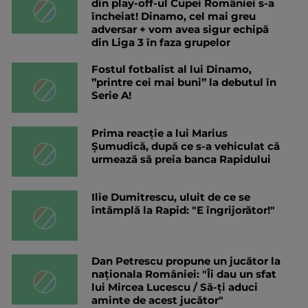
din play-off-ul Cupei României s-a
încheiat! Dinamo, cel mai greu
adversar + vom avea sigur echipă
din Liga 3 în faza grupelor
Fostul fotbalist al lui Dinamo,
”printre cei mai buni” la debutul în
Serie A!
Prima reacție a lui Marius
Șumudică, după ce s-a vehiculat că
urmează să preia banca Rapidului
Ilie Dumitrescu, uluit de ce se
întâmplă la Rapid: "E îngrijorător!"
Dan Petrescu propune un jucător la
naționala României: "Îi dau un sfat
lui Mircea Lucescu / Să-ți aduci
aminte de acest jucător"