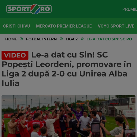
PREMI
CRISTI CHIVU
MERCATO PREMIER LEAGUE
VOYO SPORT LIVE
HOME
FOTBAL INTERN
LIGA 2
LE-A DAT CU SIN! SC POP
Le-a dat cu Sin! SC
VIDEO
Popești Leordeni, promovare în
Liga 2 după 2-0 cu Unirea Alba
Iulia