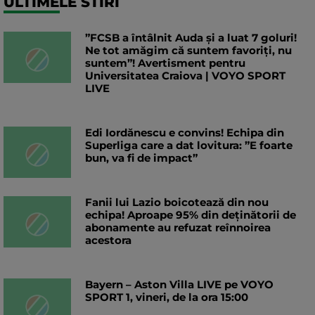
ULTIMELE STIRI
”FCSB a întâlnit Auda și a luat 7 goluri!
Ne tot amăgim că suntem favoriți, nu
suntem”! Avertisment pentru
Universitatea Craiova | VOYO SPORT
LIVE
Edi Iordănescu e convins! Echipa din
Superliga care a dat lovitura: ”E foarte
bun, va fi de impact”
Fanii lui Lazio boicotează din nou
echipa! Aproape 95% din deținătorii de
abonamente au refuzat reînnoirea
acestora
Bayern – Aston Villa LIVE pe VOYO
SPORT 1, vineri, de la ora 15:00