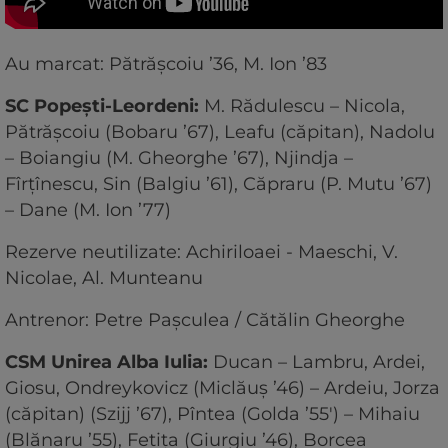
Au marcat: Pătrășcoiu ’36, M. Ion ’83
SC Popești-Leordeni:
M. Rădulescu – Nicola,
Pătrășcoiu (Bobaru ’67), Leafu (căpitan), Nadolu
– Boiangiu (M. Gheorghe ’67), Njindja –
Fîrțînescu, Sin (Balgiu ’61), Căpraru (P. Mutu ’67)
– Dane (M. Ion ’77)
Rezerve neutilizate: Achiriloaei - Maeschi, V.
Nicolae, Al. Munteanu
Antrenor: Petre Pașculea / Cătălin Gheorghe
CSM Unirea Alba Iulia:
Ducan – Lambru, Ardei,
Giosu, Ondreykovicz (Miclăuș ’46) – Ardeiu, Jorza
(căpitan) (Szijj ’67), Pîntea (Golda ’55′) – Mihaiu
(Blănaru ’55), Fetița (Giurgiu ’46), Borcea