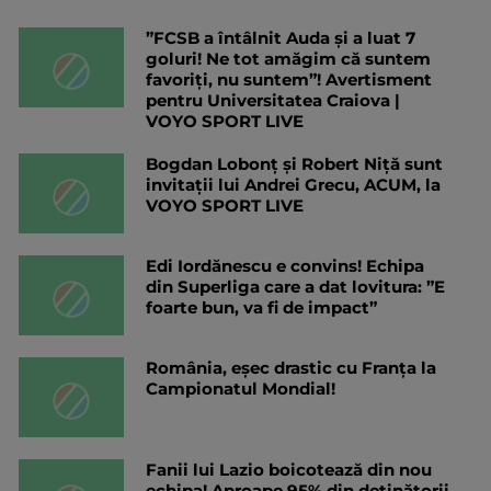
”FCSB a întâlnit Auda și a luat 7
goluri! Ne tot amăgim că suntem
favoriți, nu suntem”! Avertisment
pentru Universitatea Craiova |
VOYO SPORT LIVE
Bogdan Lobonț și Robert Niță sunt
invitații lui Andrei Grecu, ACUM, la
VOYO SPORT LIVE
Edi Iordănescu e convins! Echipa
din Superliga care a dat lovitura: ”E
foarte bun, va fi de impact”
România, eșec drastic cu Franța la
Campionatul Mondial!
Fanii lui Lazio boicotează din nou
echipa! Aproape 95% din deținătorii