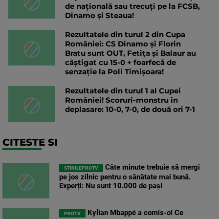
de națională sau trecuți pe la FCSB,
Dinamo și Steaua!
Rezultatele din turul 2 din Cupa
României: CS Dinamo și Florin
Bratu sunt OUT, Fetița și Balaur au
câștigat cu 15-0 + foarfecă de
senzație la Poli Timișoara!
Rezultatele din turul 1 al Cupei
României! Scoruri-monstru în
deplasare: 10-0, 7-0, de două ori 7-1
CITESTE SI
Câte minute trebuie să mergi
STIRILEPROTV
pe jos zilnic pentru o sănătate mai bună.
Experți: Nu sunt 10.000 de pași
Kylian Mbappé a comis-o! Ce
PROTV