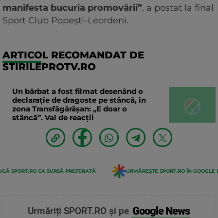
manifesta bucuria promovării”
, a postat la final
Sport Club Popești-Leordeni.
ARTICOL RECOMANDAT DE
STIRILEPROTV.RO
Un bărbat a fost filmat desenând o
declaraţie de dragoste pe stâncă, în
zona Transfăgărăşan: „E doar o
stâncă”. Val de reacții
GĂ SPORT.RO CA SURSĂ PREFERATĂ
URMĂREȘTE SPORT.RO ÎN GOOGLE 
Google News
Urmăriți SPORT.RO și pe