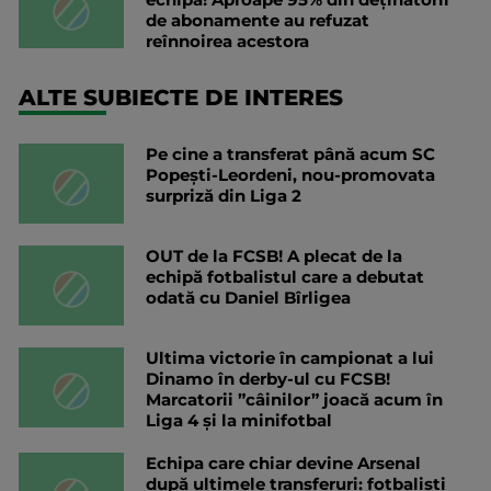
de abonamente au refuzat
reînnoirea acestora
ALTE SUBIECTE DE INTERES
Pe cine a transferat până acum SC
Popești-Leordeni, nou-promovata
surpriză din Liga 2
OUT de la FCSB! A plecat de la
echipă fotbalistul care a debutat
odată cu Daniel Bîrligea
Ultima victorie în campionat a lui
Dinamo în derby-ul cu FCSB!
Marcatorii ”câinilor” joacă acum în
Liga 4 și la minifotbal
Echipa care chiar devine Arsenal
după ultimele transferuri: fotbaliști