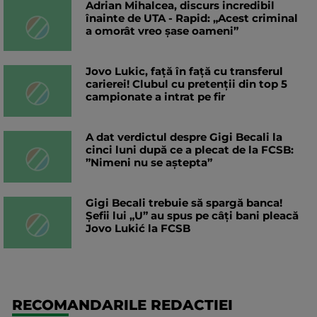
Adrian Mihalcea, discurs incredibil
înainte de UTA - Rapid: „Acest criminal
a omorât vreo șase oameni”
Jovo Lukic, față în față cu transferul
carierei! Clubul cu pretenții din top 5
campionate a intrat pe fir
A dat verdictul despre Gigi Becali la
cinci luni după ce a plecat de la FCSB:
”Nimeni nu se aștepta”
Gigi Becali trebuie să spargă banca!
Șefii lui „U” au spus pe câți bani pleacă
Jovo Lukić la FCSB
RECOMANDARILE REDACTIEI