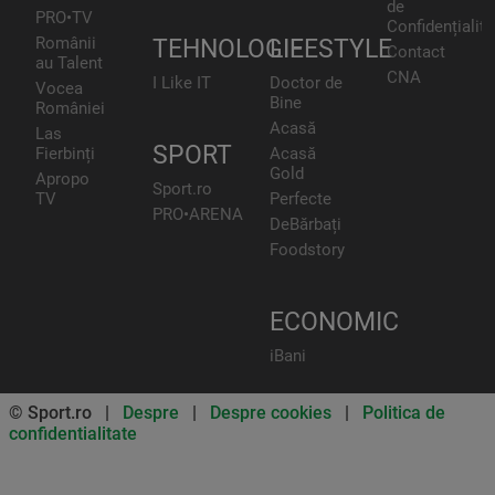
de
PRO•TV
Confidențialita
Românii
TEHNOLOGIE
LIFESTYLE
Contact
au Talent
CNA
I Like IT
Doctor de
Vocea
Bine
României
Acasă
Las
SPORT
Fierbinți
Acasă
Gold
Apropo
Sport.ro
TV
Perfecte
PRO•ARENA
DeBărbați
Foodstory
ECONOMIC
iBani
© Sport.ro |
Despre
|
Despre cookies
|
Politica de
confidentialitate
Don’t miss out on our news and