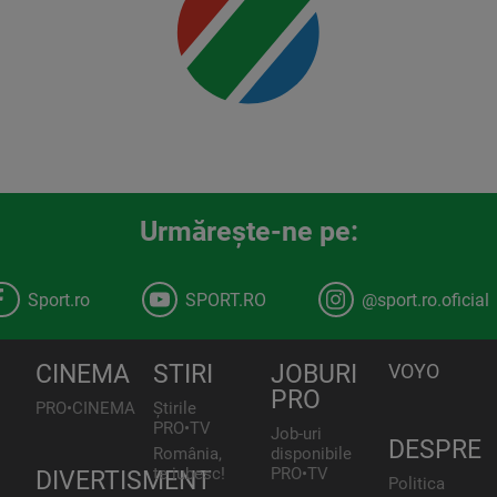
Urmăreşte-ne pe:
Sport.ro
SPORT.RO
@sport.ro.oficial
CINEMA
STIRI
JOBURI
VOYO
PRO
PRO•CINEMA
Știrile
PRO•TV
Job-uri
DESPRE
România,
disponibile
te iubesc!
PRO•TV
DIVERTISMENT
Politica