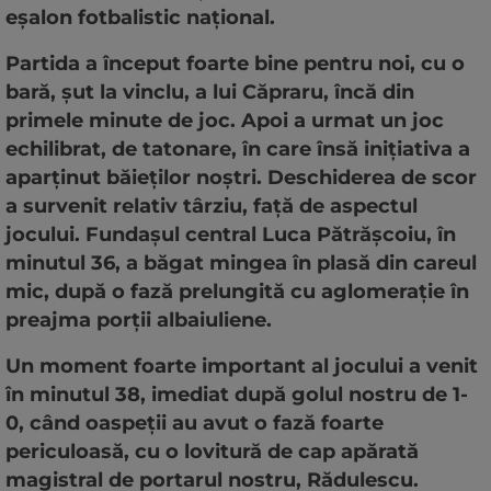
eșalon fotbalistic național.
Partida a început foarte bine pentru noi, cu o
bară, șut la vinclu, a lui Căpraru, încă din
primele minute de joc. Apoi a urmat un joc
echilibrat, de tatonare, în care însă inițiativa a
aparținut băieților noștri. Deschiderea de scor
a survenit relativ târziu, față de aspectul
jocului. Fundașul central Luca Pătrășcoiu, în
minutul 36, a băgat mingea în plasă din careul
mic, după o fază prelungită cu aglomerație în
preajma porții albaiuliene.
Un moment foarte important al jocului a venit
în minutul 38, imediat după golul nostru de 1-
0, când oaspeții au avut o fază foarte
periculoasă, cu o lovitură de cap apărată
magistral de portarul nostru, Rădulescu.