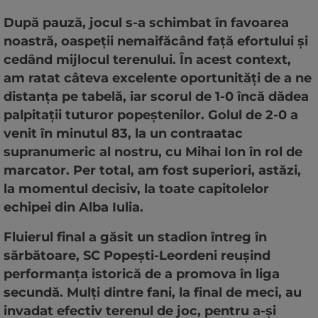
După pauză, jocul s-a schimbat în favoarea
noastră, oaspeții nemaifăcând față efortului și
cedând mijlocul terenului. În acest context,
am ratat câteva excelente oportunități de a ne
distanța pe tabelă, iar scorul de 1-0 încă dădea
palpitații tuturor popeștenilor. Golul de 2-0 a
venit în minutul 83, la un contraatac
supranumeric al nostru, cu Mihai Ion în rol de
marcator. Per total, am fost superiori, astăzi,
la momentul decisiv, la toate capitolelor
echipei din Alba Iulia.
Fluierul final a găsit un stadion întreg în
sărbătoare, SC Popești-Leordeni reușind
performanța istorică de a promova în liga
secundă. Mulți dintre fani, la final de meci, au
invadat efectiv terenul de joc, pentru a-și