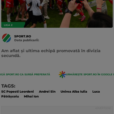
LIGA 2
SPORT.RO
Data publicarii:
Data
actualizarii:
Am aflat și ultima echipă promovată în divizia
secundă.
GĂ SPORT.RO CA SURSĂ PREFERATĂ
URMĂREȘTE SPORT.RO ÎN GOOGLE 
TAGS:
SC Popesti Leordeni
Andrei Sin
Unirea Alba Iulia
Luca
Pătrășcoiu
Mihai Ion