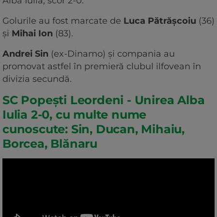
Alba Iulia, scor 2-0.
Golurile au fost marcate de
Luca Pătrășcoiu
(36)
și
Mihai Ion
(83).
Andrei Sin
(ex-Dinamo) și compania au
promovat astfel în premieră clubul ilfovean în
divizia secundă.
SC Popești Leordeni - Unirea Alba
Iulia 2-0, cu multe nume
cunoscute: Sin, Ducan, Mihaiu,
Borcea, Blănaru