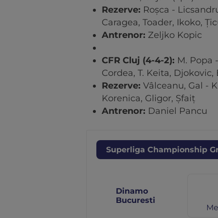
Rezerve:
Roșca - Licsandr
Caragea, Toader, Ikoko, Ți
Antrenor:
Zeljko Kopic
CFR Cluj (4-4-2):
M. Popa -
Cordea, T. Keita, Djokovic, 
Rezerve:
Vâlceanu, Gal - K
Korenica, Gligor, Șfaiț
Antrenor:
Daniel Pancu