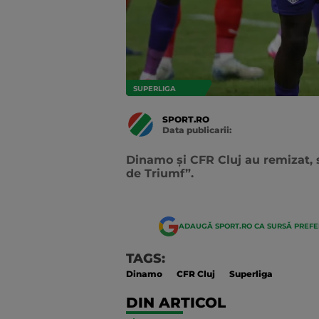
SUPERLIGA
SPORT.RO
Data publicarii:
Data
actualizarii:
Dinamo și CFR Cluj au remizat, s
de Triumf”.
ADAUGĂ SPORT.RO CA SURSĂ PREF
TAGS:
Dinamo
CFR Cluj
Superliga
DIN ARTICOL