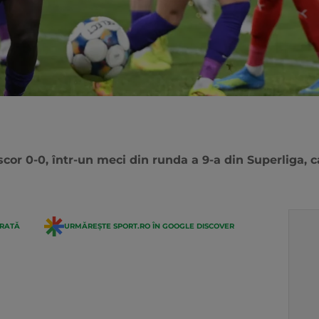
cor 0-0, într-un meci din runda a 9-a din Superliga, c
ERATĂ
URMĂREȘTE SPORT.RO ÎN GOOGLE DISCOVER