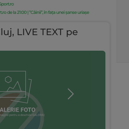
Sport.ro
 de la 21:00 | ”Câinii”, în fața unei șanse uriașe
uj, LIVE TEXT pe