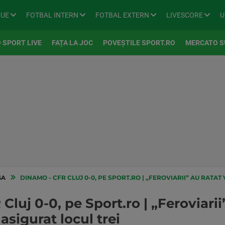
GUE
FOTBAL INTERN
FOTBAL EXTERN
LIVESCORE
U
 SPORT LIVE
FAȚA LA JOC
POVEȘTILE SPORT.RO
MERCATO S
GA
DINAMO - CFR CLUJ 0-0, PE SPORT.RO | „FEROVIARII” AU RATAT VICTORIA Î
luj 0-0, pe Sport.ro | „Feroviarii”
 asigurat locul trei