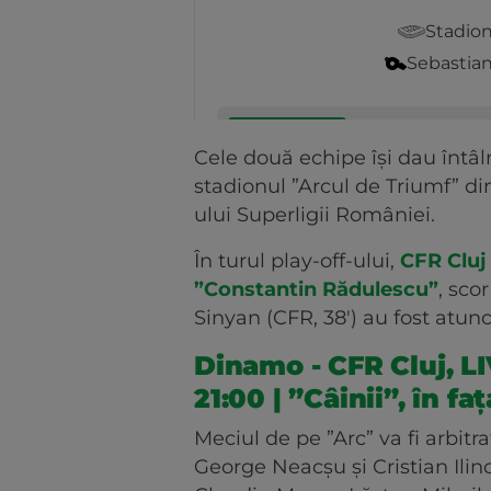
Cele două echipe își dau întâl
stadionul ”Arcul de Triumf” di
ului Superligii României.
În turul play-off-ului,
CFR Cluj
”Constantin Rădulescu”
, sco
Sinyan (CFR, 38') au fost atunc
Dinamo - CFR Cluj, LI
21:00 | ”Câinii”, în f
Meciul de pe ”Arc” va fi arbitr
George Neacșu și Cristian Ilinc