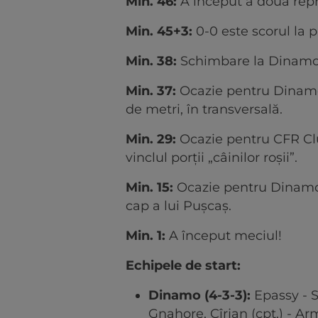
Min. 46:
A început a doua repr
Min. 45+3:
0-0 este scorul la 
Min. 38:
Schimbare la Dinamo: 
Min. 37:
Ocazie pentru Dinamo!
de metri, în transversală.
Min. 29:
Ocazie pentru CFR Cluj
vinclul porții „câinilor roșii”.
Min. 15:
Ocazie pentru Dinamo!
cap a lui Pușcaș.
Min. 1:
A început meciul!
Echipele de start:
Dinamo (4-3-3):
Epassy - S
Gnahore, Cîrjan (cpt.) - Ar