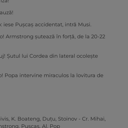
iză!
pauză!
iese Pușcaș accidentat, intră Musi.
 Armstrong șutează în forță, de la 20-22
! Șutul lui Cordea din lateral ocolește
 Popa intervine miraculos la lovitura de
ivis, K. Boateng, Duțu, Stoinov - Cr. Mihai,
mstrong, Pușcaș, Al. Pop