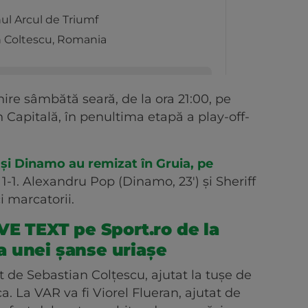
nire sâmbătă seară, de la ora 21:00, pe
n Capitală, în penultima etapă a play-off-
 și Dinamo au remizat în Gruia, pe
r 1-1. Alexandru Pop (Dinamo, 23') și Sheriff
i marcatorii.
VE TEXT pe Sport.ro de la
ața unei șanse uriașe
at de Sebastian Colțescu, ajutat la tușe de
a. La VAR va fi Viorel Flueran, ajutat de