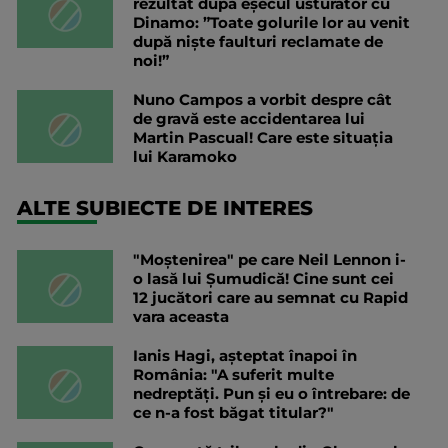
rezultat după eșecul usturător cu
Dinamo: ”Toate golurile lor au venit
după niște faulturi reclamate de
noi!”
Nuno Campos a vorbit despre cât
de gravă este accidentarea lui
Martin Pascual! Care este situația
lui Karamoko
ALTE SUBIECTE DE INTERES
"Moștenirea" pe care Neil Lennon i-
o lasă lui Șumudică! Cine sunt cei
12 jucători care au semnat cu Rapid
vara aceasta
Ianis Hagi, așteptat înapoi în
România: "A suferit multe
nedreptăți. Pun și eu o întrebare: de
ce n-a fost băgat titular?"