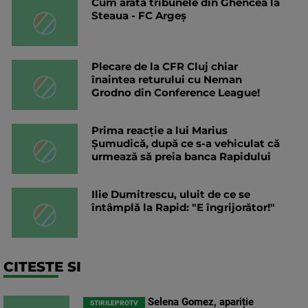
Cum arată tribunele din Ghencea la
Steaua - FC Argeș
Plecare de la CFR Cluj chiar
înaintea returului cu Neman
Grodno din Conference League!
Prima reacție a lui Marius
Șumudică, după ce s-a vehiculat că
urmează să preia banca Rapidului
Ilie Dumitrescu, uluit de ce se
întâmplă la Rapid: "E îngrijorător!"
CITESTE SI
Selena Gomez, apariție
STIRILEPROTV