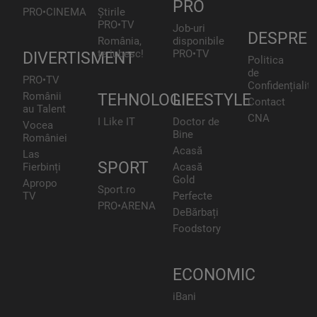
PRO
PRO•CINEMA
Știrile
PRO•TV
Job-uri
DESPRE
România,
disponibile
te iubesc!
PRO•TV
DIVERTISMENT
Politica
de
PRO•TV
Confidențialita
Românii
TEHNOLOGIE
LIFESTYLE
Contact
au Talent
CNA
I Like IT
Doctor de
Vocea
Bine
României
Acasă
Las
SPORT
Fierbinți
Acasă
Gold
Apropo
Sport.ro
TV
Perfecte
PRO•ARENA
DeBărbați
Foodstory
ECONOMIC
iBani