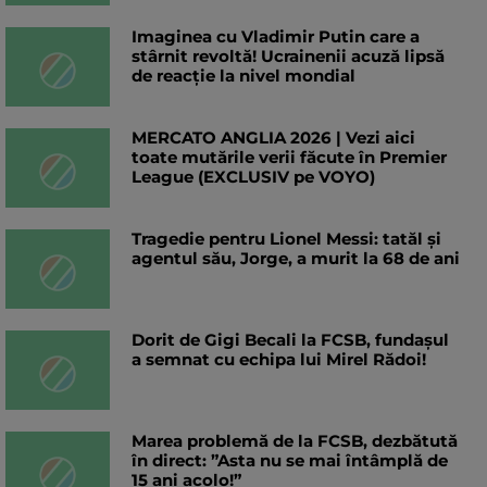
Imaginea cu Vladimir Putin care a
stârnit revoltă! Ucrainenii acuză lipsă
de reacție la nivel mondial
MERCATO ANGLIA 2026 | Vezi aici
toate mutările verii făcute în Premier
League (EXCLUSIV pe VOYO)
Tragedie pentru Lionel Messi: tatăl și
agentul său, Jorge, a murit la 68 de ani
Dorit de Gigi Becali la FCSB, fundașul
a semnat cu echipa lui Mirel Rădoi!
Marea problemă de la FCSB, dezbătută
în direct: ”Asta nu se mai întâmplă de
15 ani acolo!”