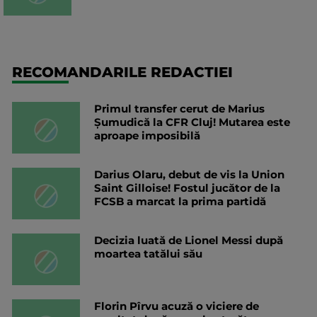
RECOMANDARILE REDACTIEI
Primul transfer cerut de Marius
Șumudică la CFR Cluj! Mutarea este
aproape imposibilă
Darius Olaru, debut de vis la Union
Saint Gilloise! Fostul jucător de la
FCSB a marcat la prima partidă
Decizia luată de Lionel Messi după
moartea tatălui său
Florin Pîrvu acuză o viciere de