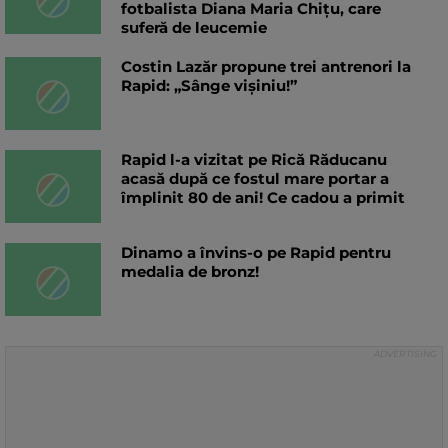
fotbalista Diana Maria Chițu, care
suferă de leucemie
Costin Lazăr propune trei antrenori la
Rapid: „Sânge vișiniu!”
Rapid l-a vizitat pe Rică Răducanu
acasă după ce fostul mare portar a
împlinit 80 de ani! Ce cadou a primit
Dinamo a învins-o pe Rapid pentru
medalia de bronz!