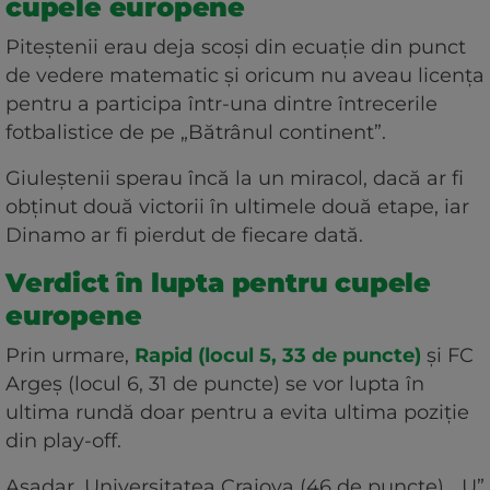
cupele europene
Piteștenii erau deja scoși din ecuație din punct
de vedere matematic și oricum nu aveau licența
pentru a participa într-una dintre întrecerile
fotbalistice de pe „Bătrânul continent”.
Giuleștenii sperau încă la un miracol, dacă ar fi
obținut două victorii în ultimele două etape, iar
Dinamo ar fi pierdut de fiecare dată.
Verdict în lupta pentru cupele
europene
Prin urmare,
Rapid (locul 5, 33 de puncte)
și FC
Argeș (locul 6, 31 de puncte) se vor lupta în
ultima rundă doar pentru a evita ultima poziție
din play-off.
Așadar, Universitatea Craiova (46 de puncte), „U”