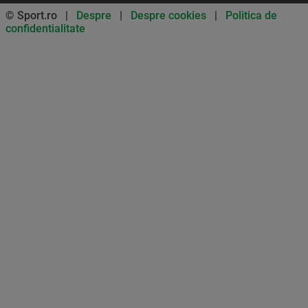
© Sport.ro |
Despre
|
Despre cookies
|
Politica de
confidentialitate
Don’t miss out on our news and
updates! Enable push
notifications
SUBSCRIBE
NOT NOW
UNSUBSCRIBE