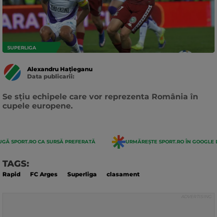
SUPERLIGA
Alexandru Hațieganu
Data publicarii:
Data
actualizarii:
Se sțiu echipele care vor reprezenta România în
cupele europene.
GĂ SPORT.RO CA SURSĂ PREFERATĂ
URMĂREȘTE SPORT.RO ÎN GOOGLE 
TAGS:
Rapid
FC Arges
Superliga
clasament