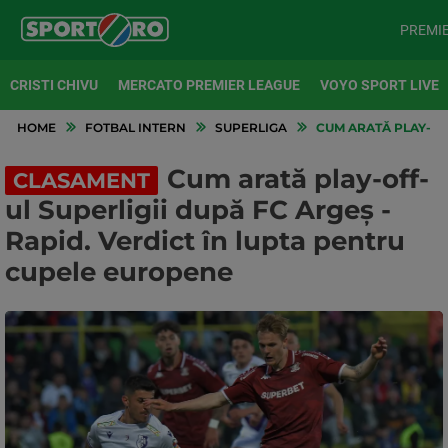
PREMI
CRISTI CHIVU
MERCATO PREMIER LEAGUE
VOYO SPORT LIVE
HOME
FOTBAL INTERN
SUPERLIGA
CUM ARATĂ PLAY-OFF
Cum arată play-off-
CLASAMENT
ul Superligii după FC Argeș -
Rapid. Verdict în lupta pentru
cupele europene