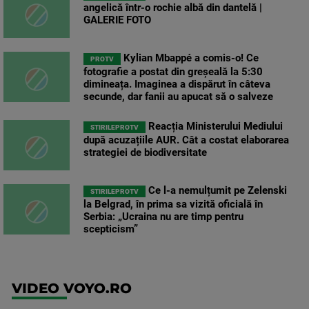
angelică într-o rochie albă din dantelă |
GALERIE FOTO
Kylian Mbappé a comis-o! Ce
PROTV
fotografie a postat din greșeală la 5:30
dimineața. Imaginea a dispărut în câteva
secunde, dar fanii au apucat să o salveze
Reacția Ministerului Mediului
STIRILEPROTV
după acuzațiile AUR. Cât a costat elaborarea
strategiei de biodiversitate
Ce l-a nemulțumit pe Zelenski
STIRILEPROTV
la Belgrad, în prima sa vizită oficială în
Serbia: „Ucraina nu are timp pentru
scepticism”
VIDEO VOYO.RO