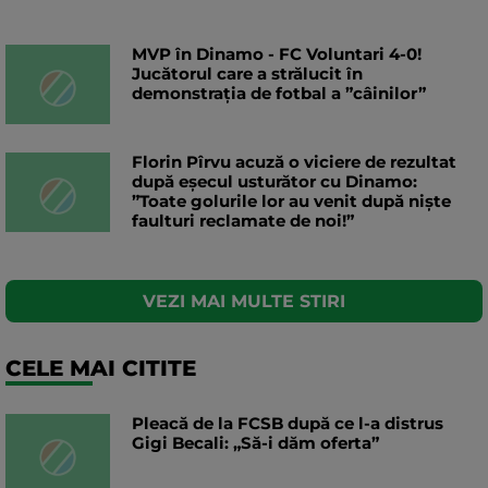
MVP în Dinamo - FC Voluntari 4-0!
Jucătorul care a strălucit în
demonstrația de fotbal a ”câinilor”
Florin Pîrvu acuză o viciere de rezultat
după eșecul usturător cu Dinamo:
”Toate golurile lor au venit după niște
faulturi reclamate de noi!”
VEZI MAI MULTE STIRI
CELE MAI CITITE
Pleacă de la FCSB după ce l-a distrus
Gigi Becali: „Să-i dăm oferta”