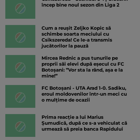
încep bine noul sezon din Liga 2
Cum a reușit Zeljko Kopic să
schimbe soarta meciului cu
Csikszereda! Ce le-a transmis
jucătorilor la pauză
Mircea Rednic a pus tunurile pe
proprii săi elevi după eșecul cu FC
Botoșani: ”Vor sta la rând, așa e la
mine!”
FC Botoșani - UTA Arad 1-0. Sadiku,
eroul moldovenilor într-un meci cu
o mulțime de ocazii
Prima reacție a lui Marius
Șumudică, după ce s-a vehiculat că
urmează să preia banca Rapidului