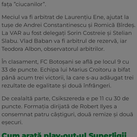
fața ”ciucanilor”.
Meciul va fi arbitrat de Laurențiu Ene, ajutat la
tușe de Andrei Constantinescu și Romică Bîrdeș.
La VAR au fost delegați Sorin Costreie și Stelian
Slabu. Vlad Baban va fi arbitrul de rezervă, iar
Teodora Albon, observatorul arbitrilor.
În clasament, FC Botoșani se află pe locul 9 cu
33 de puncte. Echipa lui Marius Croitoru a bifat
până acum trei victorii, la care s-au adăugat trei
rezultate de egalitate și două înfrângeri.
De cealaltă parte, Csikszereda e pe 11 cu 30 de
puncte. Formația dirijată de Robert Ilyes a
consemnat patru câștiguri, două remize și două
eșecuri.
Cum arată play-out-ul Superligii