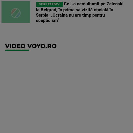
Ce l-a nemulțumit pe Zelenski
STIRILEPROTV
la Belgrad, în prima sa vizită oficială în
Serbia: „Ucraina nu are timp pentru
scepticism”
VIDEO VOYO.RO
UFC
(RO)
UFC
Fight
Night:
Gamrot
vs