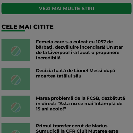
VEZI MAI MULTE STIRI
CELE MAI CITITE
Femeia care s-a culcat cu 1057 de
bărbați, dezvăluire incendiară! Un star
de la Liverpool i-a făcut o propunere
incredibilă
Decizia luată de Lionel Messi după
moartea tatălui său
Marea problemă de la FCSB, dezbătută
în direct: ”Asta nu se mai întâmplă de
15 ani acolo!”
Primul transfer cerut de Marius
Șumudică la CFR Cluj! Mutarea este