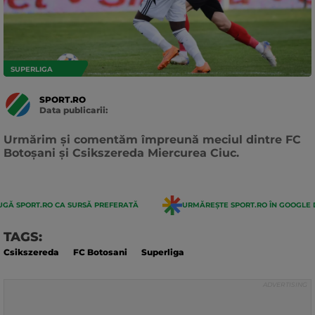
SUPERLIGA
SPORT.RO
Data publicarii:
Data
actualizarii:
Urmărim și comentăm împreună meciul dintre FC
Botoșani și Csikszereda Miercurea Ciuc.
GĂ SPORT.RO CA SURSĂ PREFERATĂ
URMĂREȘTE SPORT.RO ÎN GOOGLE 
TAGS:
Csikszereda
FC Botosani
Superliga