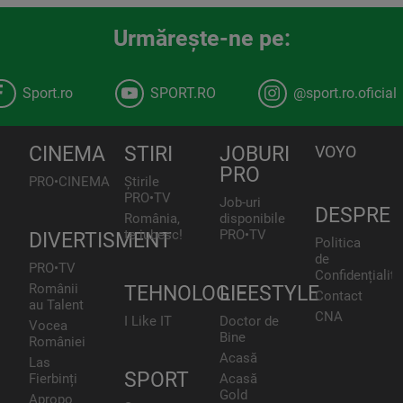
Urmăreşte-ne pe:
Sport.ro
SPORT.RO
@sport.ro.oficial
CINEMA
STIRI
JOBURI
VOYO
PRO
PRO•CINEMA
Știrile
PRO•TV
Job-uri
DESPRE
România,
disponibile
te iubesc!
PRO•TV
DIVERTISMENT
Politica
de
PRO•TV
Confidențialita
Românii
TEHNOLOGIE
LIFESTYLE
Contact
au Talent
CNA
I Like IT
Doctor de
Vocea
Bine
României
Acasă
Las
SPORT
Fierbinți
Acasă
Gold
Apropo