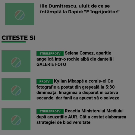
Ilie Dumitrescu, uluit de ce se
întâmplă la Rapid: "E îngrijorător!"
CITESTE SI
Selena Gomez, apariție
STIRILEPROTV
angelică într-o rochie albă din dantelă |
GALERIE FOTO
Kylian Mbappé a comis-o! Ce
PROTV
fotografie a postat din greșeală la 5:30
dimineața. Imaginea a dispărut în câteva
secunde, dar fanii au apucat să o salveze
Reacția Ministerului Mediului
STIRILEPROTV
după acuzațiile AUR. Cât a costat elaborarea
strategiei de biodiversitate