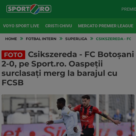
PREMI
VOYO SPORT LIVE
CRISTI CHIVU
MERCATO PREMIER LEAGUE
HOME
FOTBAL INTERN
SUPERLIGA
CSIKSZEREDA - FC B
Csikszereda - FC Botoșani
FOTO
2-0, pe Sport.ro. Oaspeții
surclasați merg la barajul cu
FCSB