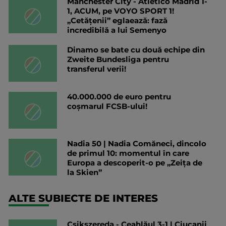
Manchester City - Atletico Madrid 1-
1, ACUM, pe VOYO SPORT 1!
„Cetățenii” eglaează: fază
incredibilă a lui Semenyo
Dinamo se bate cu două echipe din
Zweite Bundesliga pentru
transferul verii!
40.000.000 de euro pentru
coșmarul FCSB-ului!
Nadia 50 | Nadia Comăneci, dincolo
de primul 10: momentul în care
Europa a descoperit-o pe „Zeița de
la Skien”
ALTE SUBIECTE DE INTERES
Csikszereda - Ceahlăul 3-1 | Ciucanii