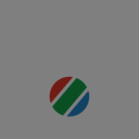
Twente -
Ferencvaros
Mai multe
detalii
00:00