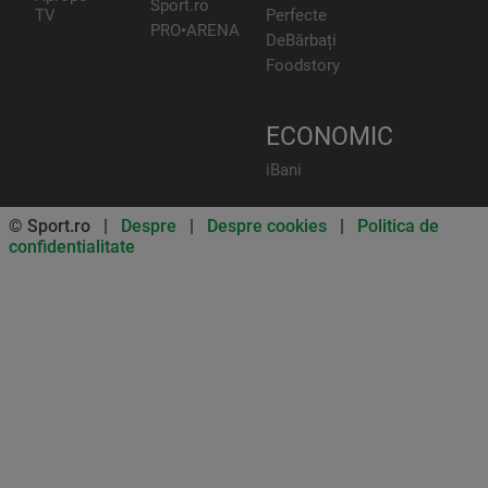
Sport.ro
TV
Perfecte
PRO•ARENA
DeBărbați
Foodstory
ECONOMIC
iBani
© Sport.ro |
Despre
|
Despre cookies
|
Politica de
confidentialitate
Don’t miss out on our news and
updates! Enable push
notifications
SUBSCRIBE
NOT NOW
UNSUBSCRIBE