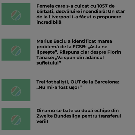
Femeia care s-a culcat cu 1057 de
bărbați, dezvăluire incendiară! Un star
de la Liverpool i-a făcut o propunere
incredibilă
Marius Baciu a identificat marea
problemă de la FCSB: „Asta ne
lipsește”. Răspuns clar despre Florin
Tănase: „Vă spun din adâncul
sufletului”
Trei fotbaliști, OUT de la Barcelona:
„Nu mi-a fost ușor”
Dinamo se bate cu două echipe din
Zweite Bundesliga pentru transferul
verii!