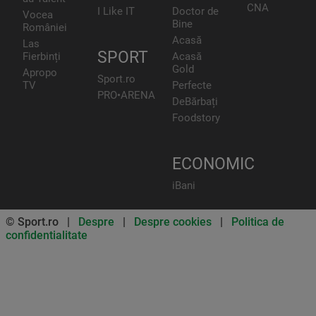
CNA
I Like IT
Doctor de
Vocea
Bine
României
Acasă
Las
SPORT
Fierbinți
Acasă
Gold
Apropo
Sport.ro
TV
Perfecte
PRO•ARENA
DeBărbați
Foodstory
ECONOMIC
iBani
© Sport.ro |
Despre
|
Despre cookies
|
Politica de
confidentialitate
Don’t miss out on our news and
updates! Enable push
notifications