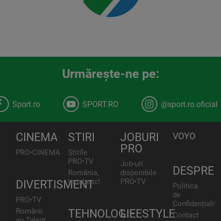
Urmăreşte-ne pe:
Sport.ro
SPORT.RO
@sport.ro.oficial
CINEMA
STIRI
JOBURI
VOYO
PRO
PRO•CINEMA
Știrile
PRO•TV
Job-uri
DESPRE
România,
disponibile
te iubesc!
PRO•TV
DIVERTISMENT
Politica
de
PRO•TV
Confidențialita
Românii
TEHNOLOGIE
LIFESTYLE
Contact
au Talent