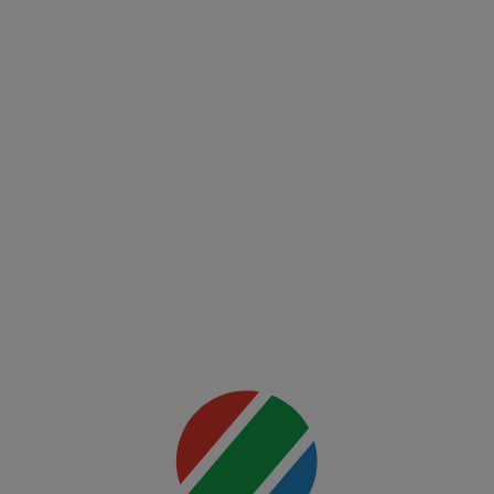
(RO)
UFC
Fight
Night:
Du
Plessis
vs
Usman
Mai multe
detalii
00:00