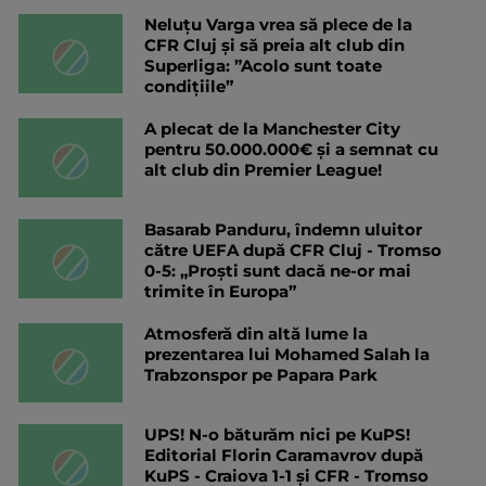
Neluțu Varga vrea să plece de la
CFR Cluj și să preia alt club din
Superliga: ”Acolo sunt toate
condițiile”
A plecat de la Manchester City
pentru 50.000.000€ și a semnat cu
alt club din Premier League!
Basarab Panduru, îndemn uluitor
către UEFA după CFR Cluj - Tromso
0-5: „Proști sunt dacă ne-or mai
trimite în Europa”
Atmosferă din altă lume la
prezentarea lui Mohamed Salah la
Trabzonspor pe Papara Park
UPS! N-o băturăm nici pe KuPS!
Editorial Florin Caramavrov după
KuPS - Craiova 1-1 și CFR - Tromso