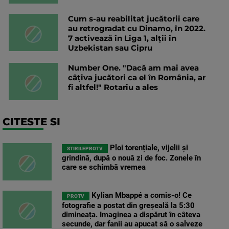
Cum s-au reabilitat jucătorii care
au retrogradat cu Dinamo, în 2022.
7 activează în Liga 1, alții în
Uzbekistan sau Cipru
Number One. "Dacă am mai avea
câțiva jucători ca el în România, ar
fi altfel!" Rotariu a ales
CITESTE SI
Ploi torențiale, vijelii și
STIRILEPROTV
grindină, după o nouă zi de foc. Zonele în
care se schimbă vremea
Kylian Mbappé a comis-o! Ce
PROTV
fotografie a postat din greșeală la 5:30
dimineața. Imaginea a dispărut în câteva
secunde, dar fanii au apucat să o salveze