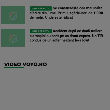
Se construiește cea mai înaltă
STIRILEPROTV
clădire din lume. Primul zgârie-nori de 1.000
de metri. Unde este ridicat
Accident după ce două trailere
STIRILEPROTV
cu mașini au oprit pe un drum expres. Un TIR
condus de un șofer neatent le-a lovit
VIDEO VOYO.RO
UEFA
Europa
Conference
League