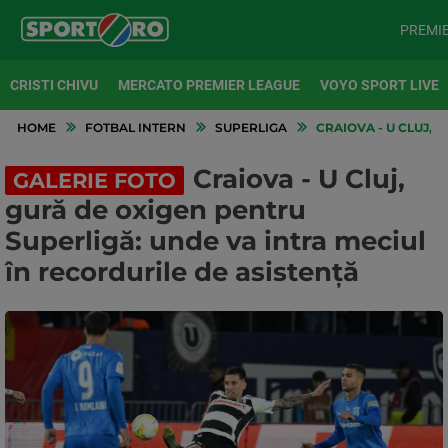
PREMI
CRISTI CHIVU
MERCATO PREMIER LEAGUE
VOYO SPORT LIVE
HOME
FOTBAL INTERN
SUPERLIGA
CRAIOVA - U CLUJ, 
Craiova - U Cluj,
GALERIE FOTO
gură de oxigen pentru
Superligă: unde va intra meciul
în recordurile de asistență