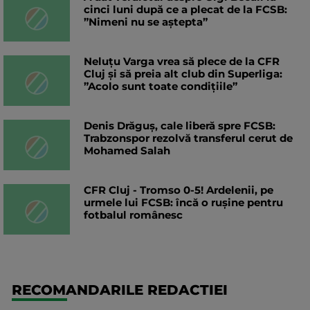
cinci luni după ce a plecat de la FCSB:
”Nimeni nu se aștepta”
Neluțu Varga vrea să plece de la CFR
Cluj și să preia alt club din Superliga:
”Acolo sunt toate condițiile”
Denis Drăguș, cale liberă spre FCSB:
Trabzonspor rezolvă transferul cerut de
Mohamed Salah
CFR Cluj - Tromso 0-5! Ardelenii, pe
urmele lui FCSB: încă o rușine pentru
fotbalul românesc
RECOMANDARILE REDACTIEI