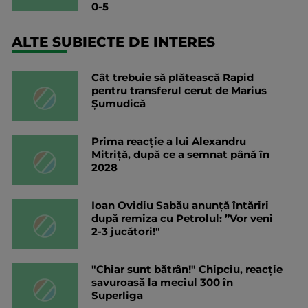
0-5
ALTE SUBIECTE DE INTERES
Cât trebuie să plătească Rapid
pentru transferul cerut de Marius
Șumudică
Prima reacție a lui Alexandru
Mitriță, după ce a semnat până în
2028
Ioan Ovidiu Sabău anunță întăriri
după remiza cu Petrolul: ”Vor veni
2-3 jucători!"
"Chiar sunt bătrân!" Chipciu, reacție
savuroasă la meciul 300 în
Superliga