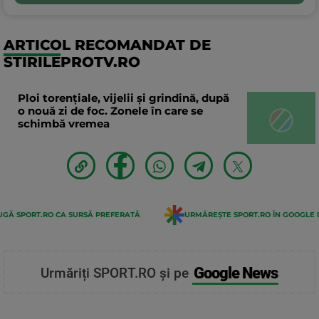
ARTICOL RECOMANDAT DE
STIRILEPROTV.RO
Ploi torențiale, vijelii și grindină, după
o nouă zi de foc. Zonele în care se
schimbă vremea
GĂ SPORT.RO CA SURSĂ PREFERATĂ
URMĂREȘTE SPORT.RO ÎN GOOGLE 
Google News
Urmăriți SPORT.RO și pe