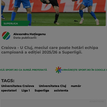
SUPERLIGA
Alexandru Hațieganu
Data publicarii:
Data
actualizarii:
Craiova - U Cluj, meciul care poate hotărî echipa
campioană a ediției 2025/26 a Superligii.
GĂ SPORT.RO CA SURSĂ PREFERATĂ
URMĂREȘTE SPORT.RO ÎN GOOGLE 
TAGS:
Universitatea Craiova
Universitatea Cluj
număr
spectatori
Liga 1
Superliga
asistenta