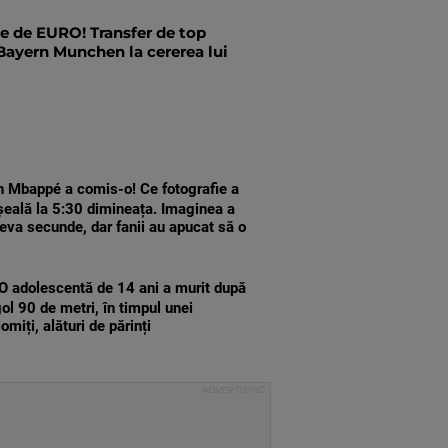
e de EURO! Transfer de top
Bayern Munchen la cererea lui
n Mbappé a comis-o! Ce fotografie a
șeală la 5:30 dimineața. Imaginea a
teva secunde, dar fanii au apucat să o
O adolescentă de 14 ani a murit după
gol 90 de metri, în timpul unei
omiți, alături de părinți