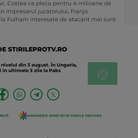
resc. Costea va pleca pentru 4 milioane de
n impresarul jucatorului, Franjo
e la Fulham interesate de atacant mai sunt
E STIRILEPROTV.RO
ivelul din 3 august. În Ungaria,
 în ultimele 3 zile la Paks
ERATĂ
URMĂREȘTE SPORT.RO ÎN GOOGLE DISCOVER