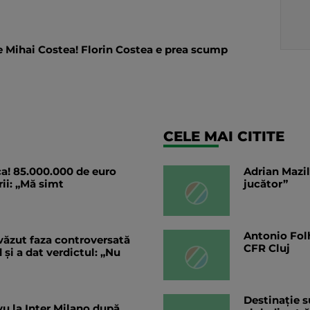
pe Mihai Costea! Florin Costea e prea scump
CELE MAI CITITE
ca! 85.000.000 de euro
Adrian Mazil
rii: „Mă simt
jucător”
Antonio Folh
văzut faza controversată
CFR Cluj
 și a dat verdictul: „Nu
Destinație s
ivu la Inter Milano după