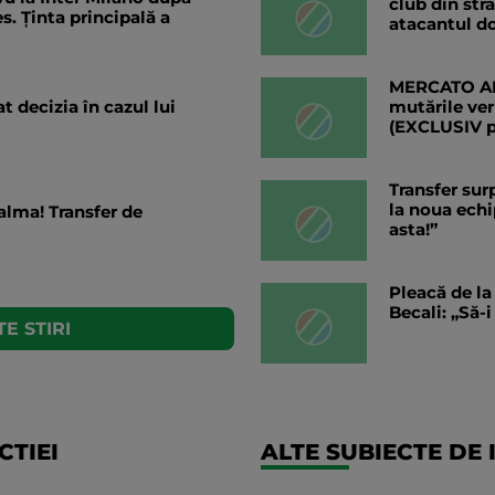
club din str
s. Ținta principală a
atacantul do
MERCATO ANG
t decizia în cazul lui
mutările ver
(EXCLUSIV 
Transfer sur
la noua echi
alma! Transfer de
asta!”
Pleacă de la
Becali: „Să-
E STIRI
TIEI
ALTE SUBIECTE DE 