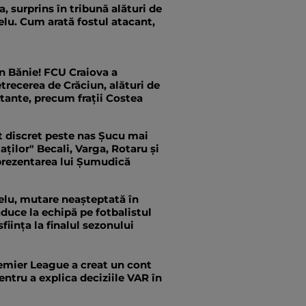
a, surprins în tribună alături de
elu. Cum arată fostul atacant,
n Bănie! FCU Craiova a
trecerea de Crăciun, alături de
ante, precum frații Costea
t discret peste nas Șucu mai
ților" Becali, Varga, Rotaru și
 prezentarea lui Șumudică
elu, mutare neașteptată în
aduce la echipă pe fotbalistul
sființa la finalul sezonului
emier League a creat un cont
entru a explica deciziile VAR în