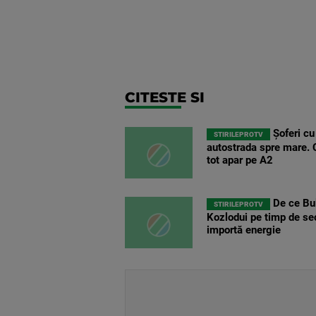
CITESTE SI
Șoferi cu
STIRILEPROTV
autostrada spre mare. C
tot apar pe A2
De ce Bul
STIRILEPROTV
Kozlodui pe timp de se
importă energie