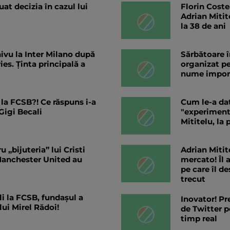
at decizia în cazul lui
Florin Coste
Adrian Mitit
la 38 de ani
hivu la Inter Milano după
Sărbătoare î
ies. Ținta principală a
organizat pe
nume import
la FCSB?! Ce răspuns i-a
Cum le-a da
Gigi Becali
"experimenta
Mititelu, la
 „bijuteria” lui Cristi
Adrian Mitit
 Manchester United au
mercato! Îl 
pe care îl de
trecut
li la FCSB, fundașul a
Inovator! Pr
ui Mirel Rădoi!
de Twitter p
timp real