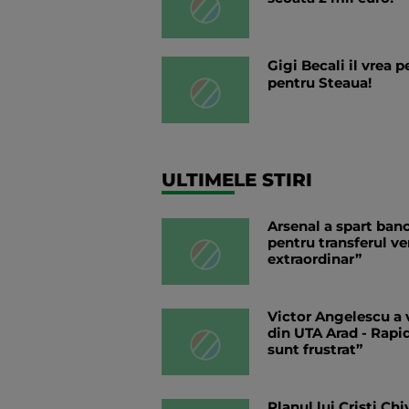
Gigi Becali il vrea 
pentru Steaua!
ULTIMELE STIRI
Arsenal a spart ban
pentru transferul ve
extraordinar”
Victor Angelescu a 
din UTA Arad - Rapid
sunt frustrat”
Planul lui Cristi Ch