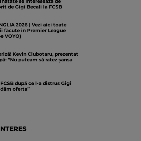
ăinătate se interesează de
rit de Gigi Becali la FCSB
LIA 2026 | Vezi aici toate
ii făcute în Premier League
pe VOYO)
priză! Kevin Ciubotaru, prezentat
pă: ”Nu puteam să ratez șansa
 FCSB după ce l-a distrus Gigi
i dăm oferta”
INTERES