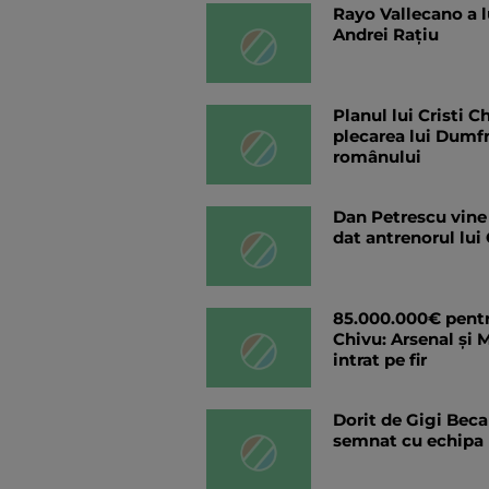
Rayo Vallecano a lu
Andrei Rațiu
Planul lui Cristi C
plecarea lui Dumfr
românului
Dan Petrescu vine 
dat antrenorul lui 
85.000.000€ pentru
Chivu: Arsenal și
intrat pe fir
Dorit de Gigi Beca
semnat cu echipa l