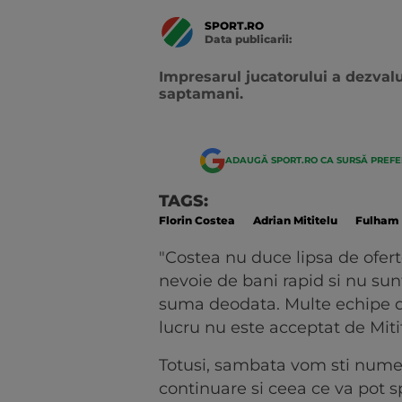
SPORT.RO
Data publicarii:
Data
actualizarii:
Impresarul jucatorului a dezvalui
saptamani.
ADAUGĂ SPORT.RO CA SURSĂ PREF
TAGS:
Florin Costea
Adrian Mititelu
Fulham
"Costea nu duce lipsa de ofert
nevoie de bani rapid si nu sun
suma deodata. Multe echipe dor
lucru nu este acceptat de Miti
Totusi, sambata vom sti numel
continuare si ceea ce va pot s