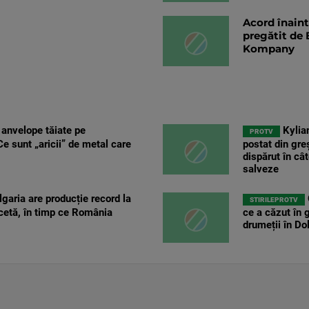
Acord înaint
pregătit de 
Kompany
 anvelope tăiate pe
Kylia
PROTV
e sunt „aricii” de metal care
postat din gre
dispărut în câ
salveze
garia are producție record la
STIRILEPROTV
cetă, în timp ce România
ce a căzut în 
drumeții în Dol