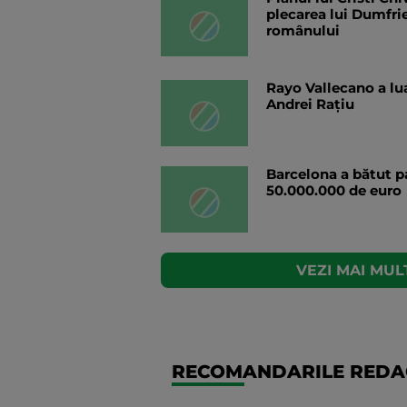
plecarea lui Dumfrie
românului
Rayo Vallecano a lua
Andrei Rațiu
Barcelona a bătut p
50.000.000 de euro
VEZI MAI MULT
RECOMANDARILE REDAC