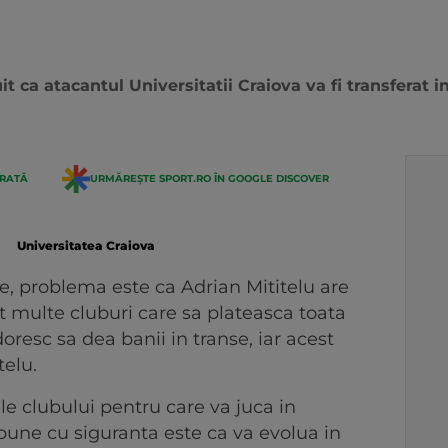
t ca atacantul Universitatii Craiova va fi transferat in
ERATĂ
URMĂREȘTE SPORT.RO ÎN GOOGLE DISCOVER
Universitatea Craiova
e, problema este ca Adrian Mititelu are
t multe cluburi care sa plateasca toata
esc sa dea banii in transe, iar acest
telu.
e clubului pentru care va juca in
pune cu siguranta este ca va evolua in