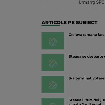
Urmăriți SPO
ARTICOLE PE SUBIECT
Craiova ramane fara 
Steaua se desparte d
S-a terminat votarea
Steaua ii fura doi j
scoata 2 mil euro!