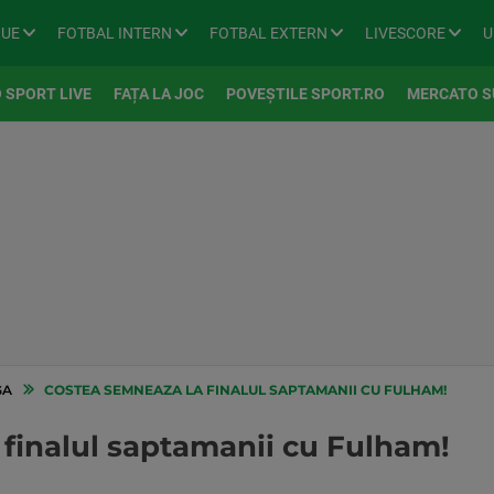
GUE
FOTBAL INTERN
FOTBAL EXTERN
LIVESCORE
U
 SPORT LIVE
FAȚA LA JOC
POVEȘTILE SPORT.RO
MERCATO S
GA
COSTEA SEMNEAZA LA FINALUL SAPTAMANII CU FULHAM!
finalul saptamanii cu Fulham!