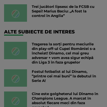
Trei jucători lipsesc de la FCSB cu
Sepsi! Marius Baciu: „A fost la
control în Anglia”
ALTE SUBIECTE DE INTERES
Tragerea la sorți pentru meciurile
din play-off-ul Cupei României s-a
încheiat! Dinamo, cel mai greu
adversar + vom avea sigur echipă
din Liga 3 în faza grupelor
Fostul fotbalist al lui Dinamo,
”printre cei mai buni” la debutul în
Serie A!
Cine este golgheterul lui Dinamo în
Champions League. A marcat în
absolut fiecare meci din faza