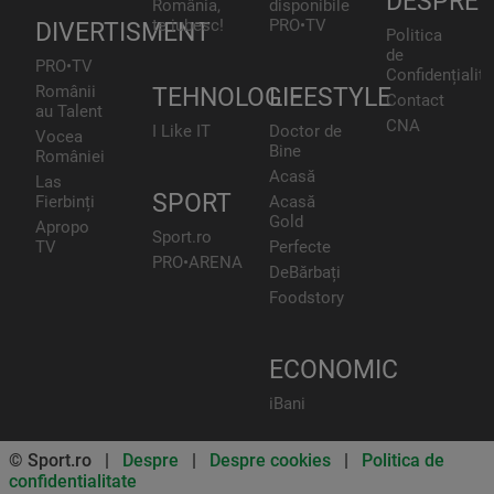
DESPRE
România,
disponibile
te iubesc!
PRO•TV
DIVERTISMENT
Politica
de
PRO•TV
Confidențialita
Românii
TEHNOLOGIE
LIFESTYLE
Contact
au Talent
CNA
I Like IT
Doctor de
Vocea
Bine
României
Acasă
Las
SPORT
Fierbinți
Acasă
Gold
Apropo
Sport.ro
TV
Perfecte
PRO•ARENA
DeBărbați
Foodstory
ECONOMIC
iBani
© Sport.ro |
Despre
|
Despre cookies
|
Politica de
confidentialitate