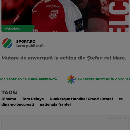
HANDBAL
SPORT.RO
Data publicarii:
Data
actualizarii:
Mutare de anvergură la echipa din Ștefan cel Mare.
GĂ SPORT.RO CA SURSĂ PREFERATĂ
URMĂREȘTE SPORT.RO ÎN GOOGLE 
TAGS:
Dinamo
Tom Pelayo
Dunkerque Handbal Grand Littoral
cs
dinamo bucuresti
nationala frantei