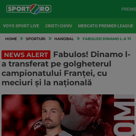
PREMI
VOYO SPORT LIVE
CRISTI CHIVU
MERCATO PREMIER LEAGUE
HOME
SPORTURI
HANDBAL
FABULOS! DINAMO L-A TRA
Fabulos! Dinamo l-
NEWS ALERT
a transferat pe golgheterul
campionatului Franței, cu
meciuri și la națională