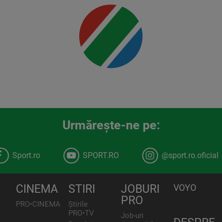
00:00
Urmăreşte-ne pe:
Sport.ro
SPORT.RO
@sport.ro.oficial
CINEMA
STIRI
JOBURI
VOYO
PRO
PRO•CINEMA
Știrile
PRO•TV
Job-uri