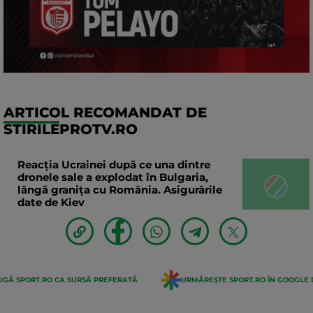
ARTICOL RECOMANDAT DE
STIRILEPROTV.RO
Reacția Ucrainei după ce una dintre
dronele sale a explodat în Bulgaria,
lângă granița cu România. Asigurările
date de Kiev
GĂ SPORT.RO CA SURSĂ PREFERATĂ
URMĂREȘTE SPORT.RO ÎN GOOGLE 