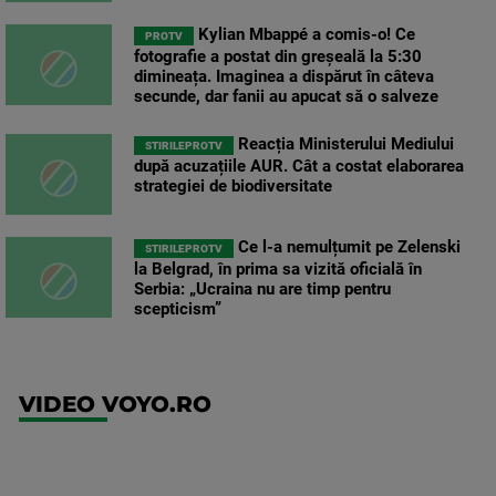
Kylian Mbappé a comis-o! Ce
PROTV
fotografie a postat din greșeală la 5:30
dimineața. Imaginea a dispărut în câteva
secunde, dar fanii au apucat să o salveze
Reacția Ministerului Mediului
STIRILEPROTV
după acuzațiile AUR. Cât a costat elaborarea
strategiei de biodiversitate
Ce l-a nemulțumit pe Zelenski
STIRILEPROTV
la Belgrad, în prima sa vizită oficială în
Serbia: „Ucraina nu are timp pentru
scepticism”
VIDEO VOYO.RO
UFC