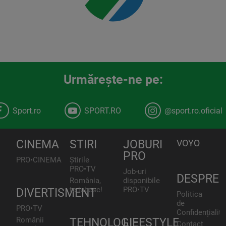
Urmăreşte-ne pe:
Sport.ro
SPORT.RO
@sport.ro.oficial
CINEMA
STIRI
JOBURI
VOYO
PRO
PRO•CINEMA
Știrile
PRO•TV
Job-uri
DESPRE
România,
disponibile
te iubesc!
PRO•TV
DIVERTISMENT
Politica
de
PRO•TV
Confidențialita
Românii
TEHNOLOGIE
LIFESTYLE
Contact