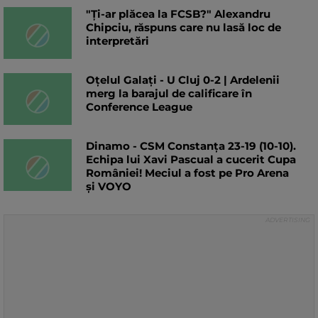
"Ți-ar plăcea la FCSB?" Alexandru
Chipciu, răspuns care nu lasă loc de
interpretări
Oțelul Galați - U Cluj 0-2 | Ardelenii
merg la barajul de calificare în
Conference League
Dinamo - CSM Constanța 23-19 (10-10).
Echipa lui Xavi Pascual a cucerit Cupa
României! Meciul a fost pe Pro Arena
și VOYO