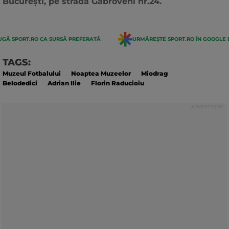
București, pe strada Gabroveni nr.24.
GĂ SPORT.RO CA SURSĂ PREFERATĂ
URMĂREȘTE SPORT.RO ÎN GOOGLE 
TAGS:
Muzeul Fotbalului
Noaptea Muzeelor
Miodrag
Belodedici
Adrian Ilie
Florin Raducioiu