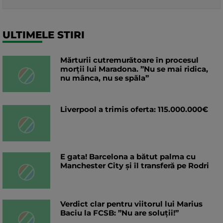
ULTIMELE STIRI
Mărturii cutremurătoare în procesul
morţii lui Maradona. ”Nu se mai ridica,
nu mânca, nu se spăla”
Liverpool a trimis oferta: 115.000.000€
E gata! Barcelona a bătut palma cu
Manchester City și îl transferă pe Rodri
Verdict clar pentru viitorul lui Marius
Baciu la FCSB: ”Nu are soluții!”