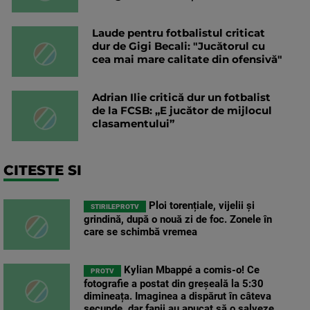
Laude pentru fotbalistul criticat
dur de Gigi Becali: "Jucătorul cu
cea mai mare calitate din ofensivă"
Adrian Ilie critică dur un fotbalist
de la FCSB: „E jucător de mijlocul
clasamentului”
CITESTE SI
Ploi torențiale, vijelii și
STIRILEPROTV
grindină, după o nouă zi de foc. Zonele în
care se schimbă vremea
Kylian Mbappé a comis-o! Ce
PROTV
fotografie a postat din greșeală la 5:30
dimineața. Imaginea a dispărut în câteva
secunde, dar fanii au apucat să o salveze