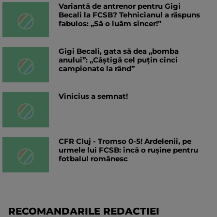
Variantă de antrenor pentru Gigi
Becali la FCSB? Tehnicianul a răspuns
fabulos: „Să o luăm sincer!”
Gigi Becali, gata să dea „bomba
anului”: „Câștigă cel puțin cinci
campionate la rând”
Vinicius a semnat!
CFR Cluj - Tromso 0-5! Ardelenii, pe
urmele lui FCSB: încă o rușine pentru
fotbalul românesc
RECOMANDARILE REDACTIEI