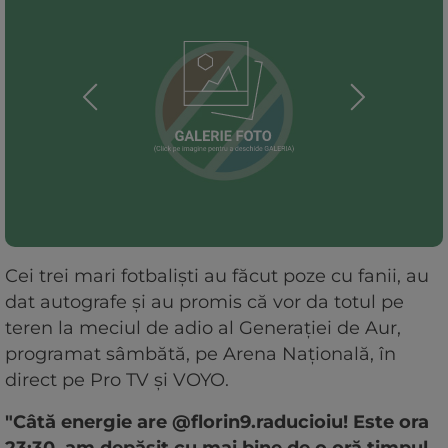
Cei trei mari fotbaliști au făcut poze cu fanii, au
dat autografe și au promis că vor da totul pe
teren la meciul de adio al Generației de Aur,
programat sâmbătă, pe Arena Națională, în
direct pe Pro TV și VOYO.
"Câtă energie are @florin9.raducioiu! Este ora