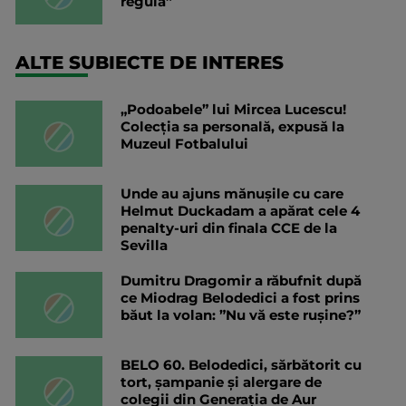
regulă”
ALTE SUBIECTE DE INTERES
„Podoabele” lui Mircea Lucescu!
Colecția sa personală, expusă la
Muzeul Fotbalului
Unde au ajuns mănușile cu care
Helmut Duckadam a apărat cele 4
penalty-uri din finala CCE de la
Sevilla
Dumitru Dragomir a răbufnit după
ce Miodrag Belodedici a fost prins
băut la volan: ”Nu vă este rușine?”
BELO 60. Belodedici, sărbătorit cu
tort, șampanie și alergare de
colegii din Generația de Aur