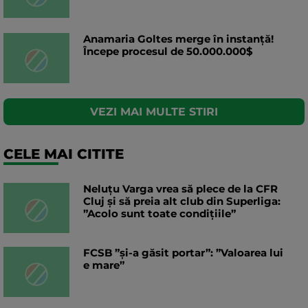
Anamaria Goltes merge în instanță!
Începe procesul de 50.000.000$
VEZI MAI MULTE STIRI
CELE MAI CITITE
Neluțu Varga vrea să plece de la CFR
Cluj și să preia alt club din Superliga:
”Acolo sunt toate condițiile”
FCSB ”și-a găsit portar”: ”Valoarea lui
e mare”