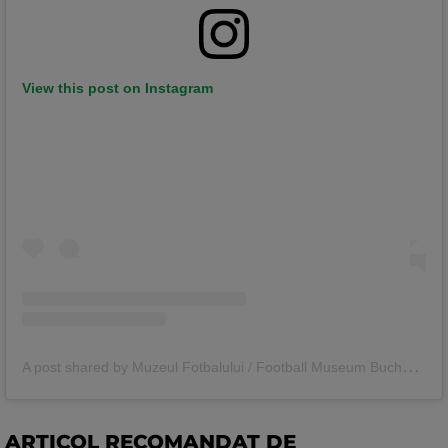
View this post on Instagram
A
post shared by Muzeul Fotbalului / Football Museum Bucharest (@muzeul.fotbalului)
ARTICOL RECOMANDAT DE