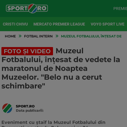
PREMI
CRISTI CHIVU
MERCATO PREMIER LEAGUE
VOYO SPORT LIVE
HOME
FOTBAL INTERN
MUZEUL FOTBALULUI, ÎNȚESAT DE V
Muzeul
FOTO ȘI VIDEO
Fotbalului, înțesat de vedete la
maratonul de Noaptea
Muzeelor. "Belo nu a cerut
schimbare"
SPORT.RO
Data publicarii:
Data
actualizarii:
Eveniment cu ștaif la Muzeul Fotbalului din