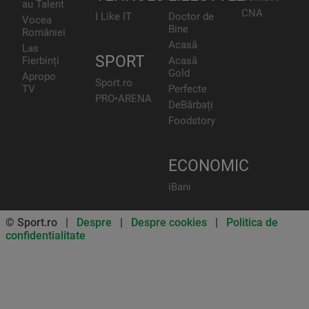
au Talent
CNA
I Like IT
Doctor de
Vocea
Bine
României
Acasă
Las
SPORT
Fierbinți
Acasă
Gold
Apropo
Sport.ro
TV
Perfecte
PRO•ARENA
DeBărbați
Foodstory
ECONOMIC
iBani
© Sport.ro |
Despre
|
Despre cookies
|
Politica de
confidentialitate
Don’t miss out on our news and
updates! Enable push
notifications