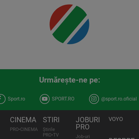
Urmăreşte-ne pe:
Sport.ro
SPORT.RO
@sport.ro.oficial
CINEMA
STIRI
JOBURI
VOYO
PRO
PRO•CINEMA
Știrile
PRO•TV
Job-uri