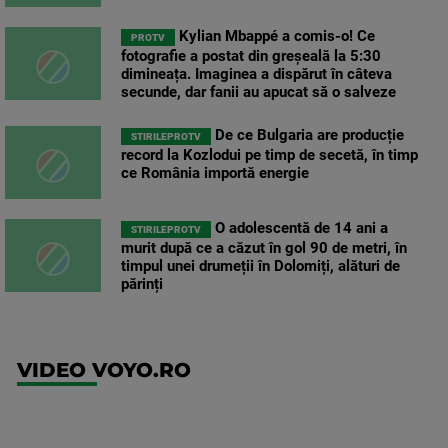
Kylian Mbappé a comis-o! Ce
PROTV
fotografie a postat din greșeală la 5:30
dimineața. Imaginea a dispărut în câteva
secunde, dar fanii au apucat să o salveze
De ce Bulgaria are producție
STIRILEPROTV
record la Kozlodui pe timp de secetă, în timp
ce România importă energie
O adolescentă de 14 ani a
STIRILEPROTV
murit după ce a căzut în gol 90 de metri, în
timpul unei drumeții în Dolomiți, alături de
părinți
VIDEO VOYO.RO
UFC