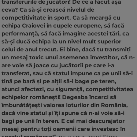
transferurile de jucători! De ce a făcut așa
ceva? Ca să-și crească nivelul de
competitivitate în sport. Ca să meargă cu
echipa Craiovei în cupele europene, să facă
performanță, să facă imagine acestei țări, ca
să-și ducă echipa la un nivel mult superior
celui de anul trecut. Ei bine, dacă tu transmiți
un mesaj toxic unui asemenea investitor, că n-
are voie să joace cu jucătorii pe care i-a
transferat, sau că statul impune ca pe unii să-i
țină pe bară și pe alții să-i bage pe teren,
atunci afectezi, cu siguranță, competitivitatea
echipelor românești! Degeaba încerci să
îmbunătățești valorea loturilor din România,
dacă vine statul și îți spune că n-ai voie să-i
bagi pe unii în teren. E cel mai descurajator
mesaj pentru toți oamenii care investesc în