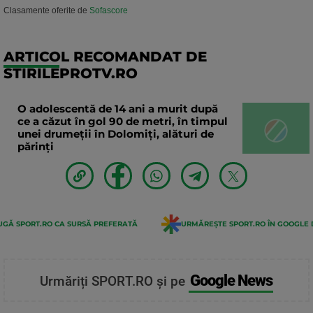
Clasamente oferite de
Sofascore
ARTICOL RECOMANDAT DE
STIRILEPROTV.RO
O adolescentă de 14 ani a murit după
ce a căzut în gol 90 de metri, în timpul
unei drumeții în Dolomiți, alături de
părinți
GĂ SPORT.RO CA SURSĂ PREFERATĂ
URMĂREȘTE SPORT.RO ÎN GOOGLE 
Google News
Urmăriți SPORT.RO și pe