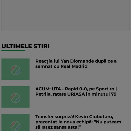
ULTIMELE STIRI
Reacția lui Yan Diomande după ce a
semnat cu Real Madrid
ACUM: UTA - Rapid 0-0, pe Sport.ro |
Petrila, ratare URIAȘĂ în minutul 79
Transfer surpriză! Kevin Ciubotaru,
prezentat la noua echipă: ”Nu puteam
să ratez șansa asta!”