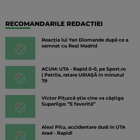
RECOMANDARILE REDACTIEI
Reacția lui Yan Diomande după ce a
semnat cu Real Madrid
ACUM: UTA - Rapid 0-0, pe Sport.ro
| Petrila, ratare URIAȘĂ în minutul
79
Victor Pițurcă știe cine va câștiga
Superliga: ”E favorită”
Alexi Pitu, accidentare dură în UTA
Arad - Rapid!