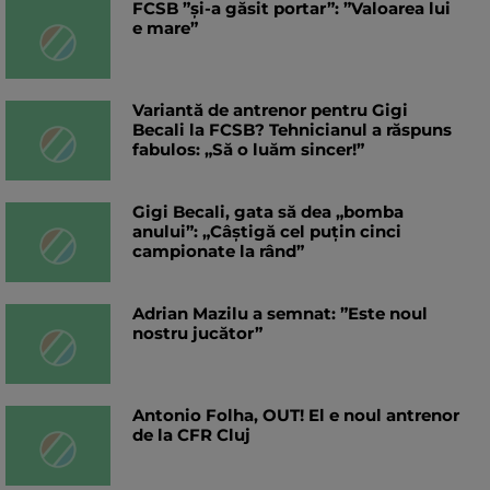
FCSB ”și-a găsit portar”: ”Valoarea lui
e mare”
Variantă de antrenor pentru Gigi
Becali la FCSB? Tehnicianul a răspuns
fabulos: „Să o luăm sincer!”
Gigi Becali, gata să dea „bomba
anului”: „Câștigă cel puțin cinci
campionate la rând”
Adrian Mazilu a semnat: ”Este noul
nostru jucător”
Antonio Folha, OUT! El e noul antrenor
de la CFR Cluj