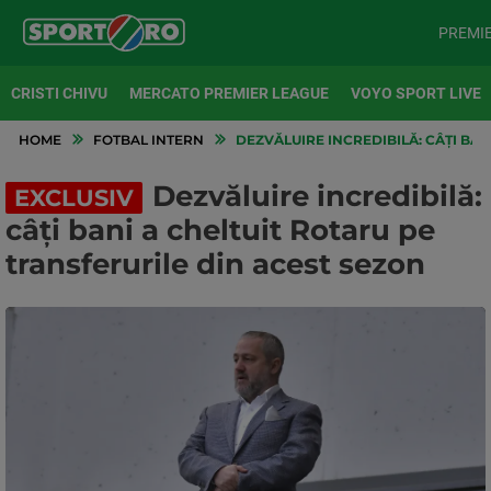
PREMI
CRISTI CHIVU
MERCATO PREMIER LEAGUE
VOYO SPORT LIVE
HOME
FOTBAL INTERN
DEZVĂLUIRE INCREDIBILĂ: CÂȚI BAN
Dezvăluire incredibilă:
EXCLUSIV
câți bani a cheltuit Rotaru pe
transferurile din acest sezon