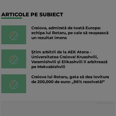
ARTICOLE PE SUBIECT
Craiova, admirată de toată Europa:
echipa lui Rotaru, pe cale să reușească
un rezultat imens
Știm arbitrii de la AEK Atena -
Universitatea Craiova! Kruashvili,
Varamishvili și Elikashvili îl arbitrează
pe Mekvabishvili
Craiova lui Rotaru, gata să dea lovitura
de 200,000 de euro: „96% rezolvată!“