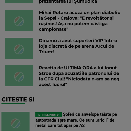
prezentarea lui Șumudică
Mihai Rotaru acuză un plan diabolic
la Sepsi - Craiova: "E revoltător și
rușinos! Așa nu putem câștiga
campionate"
Dinamo a avut suporteri VIP într-o
loja discretă de pe arena Arcul de
Triumf
Reactia de ULTIMA ORA a lui Ionut
Stroe dupa acuzatiile patronului de
la CFR Cluj! "Niciodata n-am sa neg
acest lucru!"
CITESTE SI
Șoferi cu anvelope tăiate pe
STIRILEPROTV
autostrada spre mare. Ce sunt „aricii” de
metal care tot apar pe A2