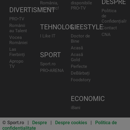
DESPRE
România,
disponibile
te iubesc!
PRO•TV
DIVERTISMENT
Politica
de
PRO•TV
Confidențialita
Românii
TEHNOLOGIE
LIFESTYLE
Contact
au Talent
CNA
I Like IT
Doctor de
Vocea
Bine
României
Acasă
Las
SPORT
Fierbinți
Acasă
Gold
Apropo
Sport.ro
TV
Perfecte
PRO•ARENA
DeBărbați
Foodstory
ECONOMIC
iBani
© Sport.ro |
Despre
|
Despre cookies
|
Politica de
confidentialitate