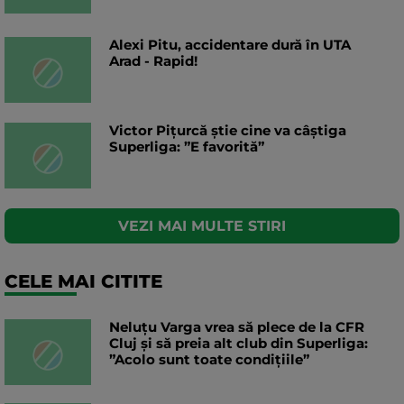
Alexi Pitu, accidentare dură în UTA
Arad - Rapid!
Victor Pițurcă știe cine va câștiga
Superliga: ”E favorită”
VEZI MAI MULTE STIRI
CELE MAI CITITE
Neluțu Varga vrea să plece de la CFR
Cluj și să preia alt club din Superliga:
”Acolo sunt toate condițiile”