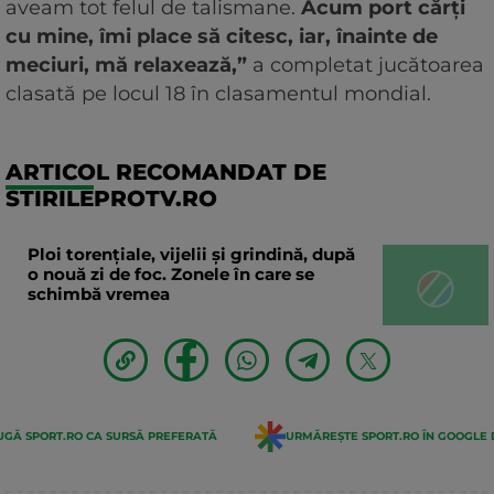
aveam tot felul de talismane.
Acum port cărți
cu mine, îmi place să citesc, iar, înainte de
meciuri, mă relaxează,”
a completat jucătoarea
clasată pe locul 18 în clasamentul mondial.
ARTICOL RECOMANDAT DE
STIRILEPROTV.RO
Ploi torențiale, vijelii și grindină, după
o nouă zi de foc. Zonele în care se
schimbă vremea
GĂ SPORT.RO CA SURSĂ PREFERATĂ
URMĂREȘTE SPORT.RO ÎN GOOGLE 