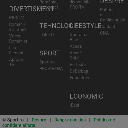
DESPRE
România,
disponibile
te iubesc!
PRO•TV
DIVERTISMENT
Politica
de
PRO•TV
Confidențialita
Românii
TEHNOLOGIE
LIFESTYLE
Contact
au Talent
CNA
I Like IT
Doctor de
Vocea
Bine
României
Acasă
Las
SPORT
Fierbinți
Acasă
Gold
Apropo
Sport.ro
TV
Perfecte
PRO•ARENA
DeBărbați
Foodstory
ECONOMIC
iBani
© Sport.ro |
Despre
|
Despre cookies
|
Politica de
confidentialitate