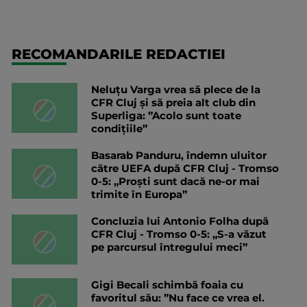
RECOMANDARILE REDACTIEI
Neluțu Varga vrea să plece de la
CFR Cluj și să preia alt club din
Superliga: ”Acolo sunt toate
condițiile”
Basarab Panduru, îndemn uluitor
către UEFA după CFR Cluj - Tromso
0-5: „Proști sunt dacă ne-or mai
trimite în Europa”
Concluzia lui Antonio Folha după
CFR Cluj - Tromso 0-5: „S-a văzut
pe parcursul întregului meci”
Gigi Becali schimbă foaia cu
favoritul său: ”Nu face ce vrea el.