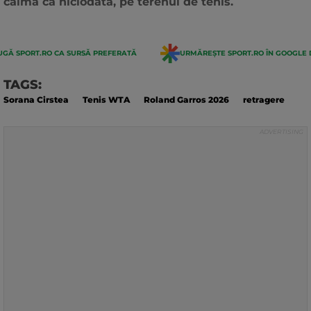
calmă ca niciodată, pe terenul de tenis.
GĂ SPORT.RO CA SURSĂ PREFERATĂ
URMĂREȘTE SPORT.RO ÎN GOOGLE 
TAGS:
Sorana Cirstea
Tenis WTA
Roland Garros 2026
retragere