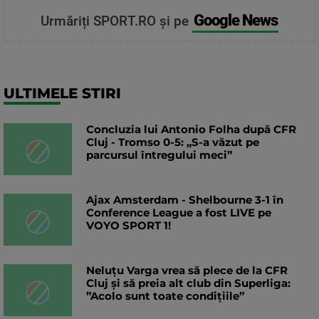
Google News
Urmăriți SPORT.RO și pe
ULTIMELE STIRI
Concluzia lui Antonio Folha după CFR
Cluj - Tromso 0-5: „S-a văzut pe
parcursul întregului meci”
Ajax Amsterdam - Shelbourne 3-1 în
Conference League a fost LIVE pe
VOYO SPORT 1!
Neluțu Varga vrea să plece de la CFR
Cluj și să preia alt club din Superliga:
”Acolo sunt toate condițiile”