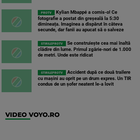
Kylian Mbappé a comis-o! Ce
PROTV
fotografie a postat din greșeală la 5:30
dimineața. Imaginea a dispărut în câteva
secunde, dar fanii au apucat să o salveze
Se construiește cea mai înaltă
STIRILEPROTV
clădire din lume. Primul zgârie-nori de 1.000
de metri. Unde este ridicat
Accident după ce două trailere
STIRILEPROTV
cu mașini au oprit pe un drum expres. Un TIR
condus de un șofer neatent le-a lovit
VIDEO VOYO.RO
UEFA