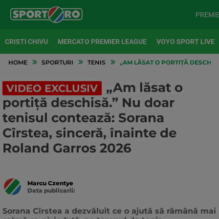
PREMI
CRISTI CHIVU
MERCATO PREMIER LEAGUE
VOYO SPORT LIVE
HOME
SPORTURI
TENIS
„AM LĂSAT O PORTIȚĂ DESCHIS
„Am lăsat o
VIDEO EXCLUSIV
portiță deschisă.” Nu doar
tenisul contează: Sorana
Cîrstea, sinceră, înainte de
Roland Garros 2026
Marcu Czentye
Data publicarii:
Data
actualizarii:
Sorana Cîrstea a dezvăluit ce o ajută să rămână mai