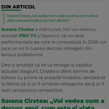
DIN ARTICOL
Sorana Cîrstea: „Voi vedea cum a decurs anul, cum este și
viața mea personală și voi lua o decizie.”
Sorana Cîrstea
a mărturisit, într-un interviu
acordat
PRO TV
și Sport.ro, că nu doar
performanțele pe care le conturează în 2026 vor
juca un rol în luarea deciziei retragerii din
tenisul profesionist.
Deși a anunțat că se va retrage la capătul
actualei stagiuni, Cîrstea a oferit semne de
ezitare cu privire la această hotărâre, declarând
la Roma că și-ar fi amânat retragerea dacă ar fi
ieșit campioana competiției.
Sorana Cîrstea: „Voi vedea cum a
decurs anul, cum este și viața