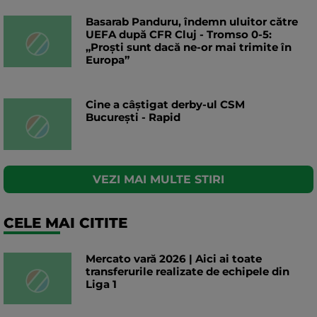
Basarab Panduru, îndemn uluitor către
UEFA după CFR Cluj - Tromso 0-5:
„Proști sunt dacă ne-or mai trimite în
Europa”
Cine a câștigat derby-ul CSM
București - Rapid
VEZI MAI MULTE STIRI
CELE MAI CITITE
Mercato vară 2026 | Aici ai toate
transferurile realizate de echipele din
Liga 1