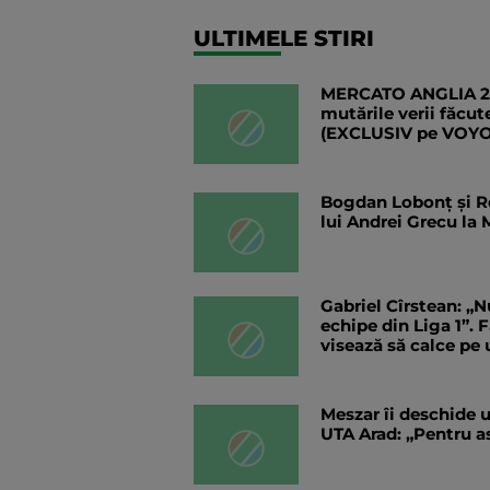
ULTIMELE STIRI
MERCATO ANGLIA 202
mutările verii făcu
(EXCLUSIV pe VOYO
Bogdan Lobonț și Ro
lui Andrei Grecu la
Gabriel Cîrstean: „
echipe din Liga 1”. 
visează să calce pe 
Meszar îi deschide u
UTA Arad: „Pentru a