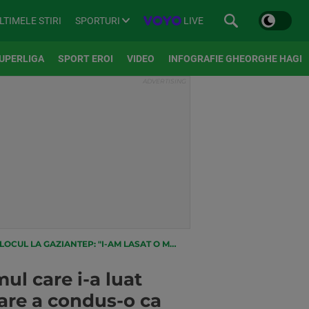
SPORTURI
LIVE
LTIMELE STIRI
UPERLIGA
SPORT EROI
VIDEO
INFOGRAFIE GHEORGHE HAGI
MASINA DE CURSE PE CARE A CONDUS-O CA UN TRACTORIST!"
mul care i-a luat
care a condus-o ca