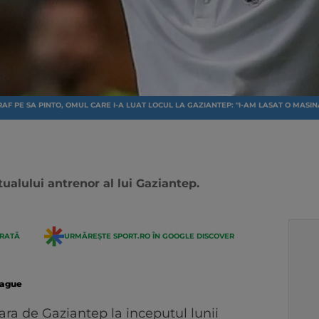
PRAF PE SA PINTO, OMUL CARE I-A LUAT LOCUL LA GAZIANTEP: "I-AM LASAT O MAS
ualului antrenor al lui Gaziantep.
ERATĂ
URMĂREȘTE SPORT.RO ÎN GOOGLE DISCOVER
eague
ra de Gaziantep la inceputul lunii