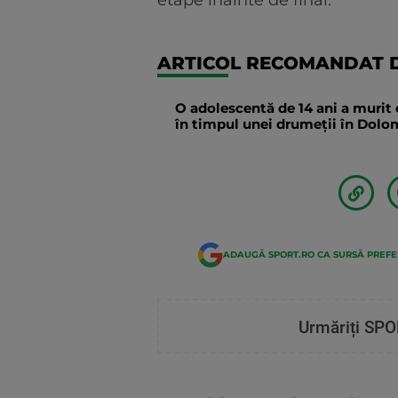
etape inainte de final.
ARTICOL RECOMANDAT D
O adolescentă de 14 ani a murit 
în timpul unei drumeții în Dolomi
ADAUGĂ SPORT.RO CA SURSĂ PREF
Urmăriți SPO