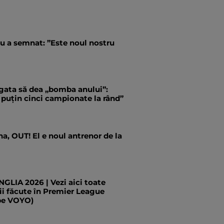
u a semnat: ”Este noul nostru
 gata să dea „bomba anului”:
 puțin cinci campionate la rând”
a, OUT! El e noul antrenor de la
LIA 2026 | Vezi aici toate
ii făcute în Premier League
pe VOYO)