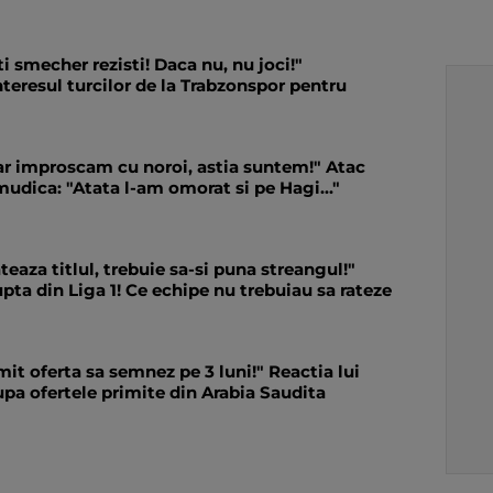
i smecher rezisti! Daca nu, nu joci!"
teresul turcilor de la Trabzonspor pentru
r improscam cu noroi, astia suntem!" Atac
mudica: "Atata l-am omorat si pe Hagi..."
eaza titlul, trebuie sa-si puna streangul!"
ta din Liga 1! Ce echipe nu trebuiau sa rateze
it oferta sa semnez pe 3 luni!" Reactia lui
a ofertele primite din Arabia Saudita