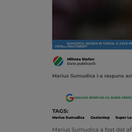
SUMUDICA, RAZBOI IN TURCIA. IL FACE 
FOTBAL EXTERN
TRACTORIST!"
Mihnea Stefan
Data publicarii:
Data
actualizarii:
Marius Sumudica i-a raspuns act
ADAUGĂ SPORT.RO CA SURSĂ PREF
TAGS:
Marius Sumudica
Gaziantep
Super L
Marius Sumudica a fost dat afa