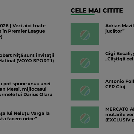
CELE MAI CITITE
6 | Vezi aici toate
Adrian Mazil
te în Premier League
jucător”
)
Gigi Becali,
bert Niță sunt invitații
„Câștigă cel
 Matinal (VOYO SPORT 1)
Antonio Folh
Nu pot spune «nu» unei
CFR Cluj
Fan Messi, mijlocașul
urmele lui Darius Olaru
MERCATO ANG
șa lui Neluțu Varga la
mutările ver
sta facem orice”
(EXCLUSIV 