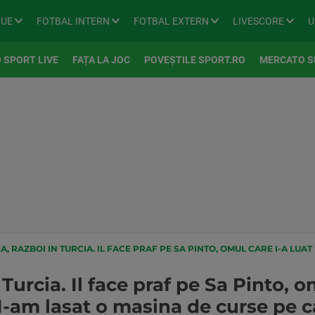
GUE
FOTBAL INTERN
FOTBAL EXTERN
LIVESCORE
U
 SPORT LIVE
FAȚA LA JOC
POVEȘTILE SPORT.RO
MERCATO S
BOI IN TURCIA. IL FACE PRAF PE SA PINTO, OMUL CARE I-A LUAT LOCUL LA GAZIANTEP: "I-AM LASAT O 
urcia. Il face praf pe Sa Pinto, o
"I-am lasat o masina de curse pe 