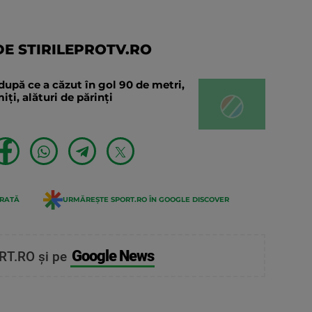
E STIRILEPROTV.RO
după ce a căzut în gol 90 de metri,
ți, alături de părinți
ERATĂ
URMĂREȘTE SPORT.RO ÎN GOOGLE DISCOVER
Google News
RT.RO și pe