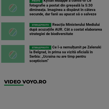
Kylian Mbappé a comis-o! Ce
PROTV
fotografie a postat din greșeală la 5:30
dimineața. Imaginea a dispărut în câteva
secunde, dar fanii au apucat să o salveze
Reacția Ministerului Mediului
STIRILEPROTV
după acuzațiile AUR. Cât a costat elaborarea
strategiei de biodiversitate
Ce l-a nemulțumit pe Zelenski
STIRILEPROTV
la Belgrad, în prima sa vizită oficială în
Serbia: „Ucraina nu are timp pentru
scepticism”
VIDEO VOYO.RO
UFC