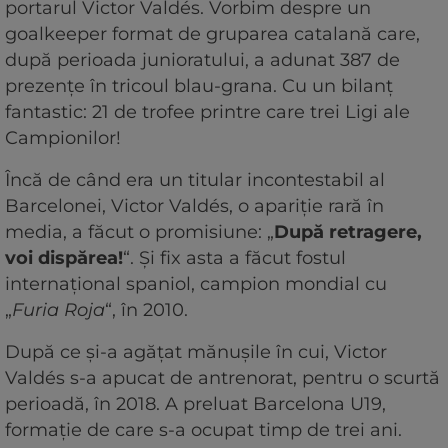
portarul Victor Valdés. Vorbim despre un
goalkeeper format de gruparea catalană care,
după perioada junioratului, a adunat 387 de
prezențe în tricoul blau-grana. Cu un bilanț
fantastic: 21 de trofee printre care trei Ligi ale
Campionilor!
Încă de când era un titular incontestabil al
Barcelonei, Victor Valdés, o apariție rară în
media, a făcut o promisiune: „
După retragere,
voi dispărea!
“. Și fix asta a făcut fostul
internațional spaniol, campion mondial cu
„
Furia Roja
“, în 2010.
După ce și-a agățat mănușile în cui, Victor
Valdés s-a apucat de antrenorat, pentru o scurtă
perioadă, în 2018. A preluat Barcelona U19,
formație de care s-a ocupat timp de trei ani.