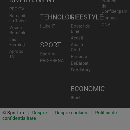
DIVERTISMENT
Politica
de
PRO•TV
Confidențialita
Românii
TEHNOLOGIE
LIFESTYLE
Contact
au Talent
CNA
I Like IT
Doctor de
Vocea
Bine
României
Acasă
Las
SPORT
Fierbinți
Acasă
Gold
Apropo
Sport.ro
TV
Perfecte
PRO•ARENA
DeBărbați
Foodstory
ECONOMIC
iBani
© Sport.ro |
Despre
|
Despre cookies
|
Politica de
confidentialitate