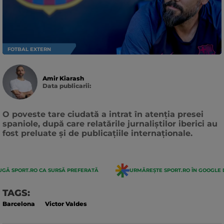
FOTBAL EXTERN
Amir Kiarash
Data publicarii:
Data
actualizarii:
O poveste tare ciudată a intrat în atenția presei
spaniole, după care relatările jurnaliștilor iberici au
fost preluate și de publicațiile internaționale.
GĂ SPORT.RO CA SURSĂ PREFERATĂ
URMĂREȘTE SPORT.RO ÎN GOOGLE 
TAGS:
Barcelona
Victor Valdes