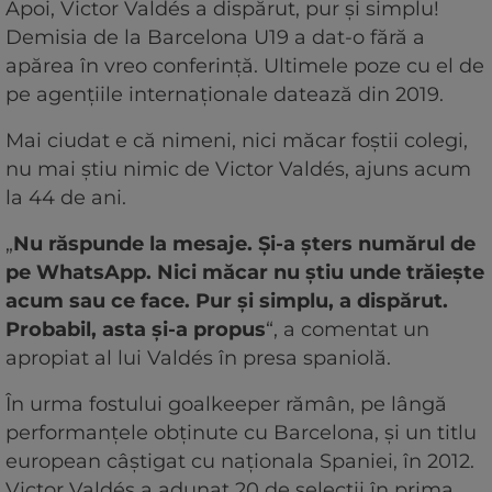
Apoi, Victor Valdés a dispărut, pur și simplu!
Demisia de la Barcelona U19 a dat-o fără a
apărea în vreo conferință. Ultimele poze cu el de
pe agențiile internaționale datează din 2019.
Mai ciudat e că nimeni, nici măcar foștii colegi,
nu mai știu nimic de Victor Valdés, ajuns acum
la 44 de ani.
„
Nu răspunde la mesaje. Și-a șters numărul de
pe WhatsApp. Nici măcar nu știu unde trăiește
acum sau ce face. Pur și simplu, a dispărut.
Probabil, asta și-a propus
“, a comentat un
apropiat al lui Valdés în presa spaniolă.
În urma fostului goalkeeper rămân, pe lângă
performanțele obținute cu Barcelona, și un titlu
european câștigat cu naționala Spaniei, în 2012.
Victor Valdés a adunat 20 de selecții în prima