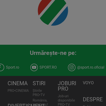
00:00
Urmăreşte-ne pe:
Sport.ro
SPORT.RO
@sport.ro.oficial
CINEMA
STIRI
JOBURI
VOYO
PRO
PRO•CINEMA
Știrile
PRO•TV
Job-uri
DESPRE
România,
disponibile
te iubesc!
PRO•TV