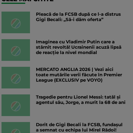
Pleacă de la FCSB după ce l-a distrus
Gigi Becali: „Să-i dăm oferta”
Imaginea cu Vladimir Putin care a
stârnit revoltă! Ucrainenii acuză lipsă
de reacție la nivel mondial
MERCATO ANGLIA 2026 | Vezi aici
toate mutările verii făcute în Premier
League (EXCLUSIV pe VOYO)
Tragedie pentru Lionel Messi: tatăl și
agentul său, Jorge, a murit la 68 de ani
Dorit de Gigi Becali la FCSB, fundașul
a semnat cu echipa lui Mirel Rădoi!