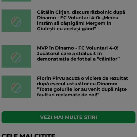
Cătălin Cîrjan, discurs războinic după
Dinamo - FC Voluntari 4-0: „Mereu
intrăm să câștigăm! Mergem în
Giulești cu același gând”
MVP în Dinamo - FC Voluntari 4-0!
Jucătorul care a strălucit în
demonstrația de fotbal a ”câinilor”
Florin Pîrvu acuză o viciere de rezultat
după eșecul usturător cu Dinamo:
”Toate golurile lor au venit după niște
faulturi reclamate de noi!”
VEZI MAI MULTE STIRI
CELE MAI CITITE