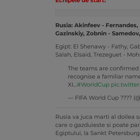
Echipele de start:
Rusia: Akinfeev - Fernandes,
Gazinskiy, Zobnin - Samedov
Egipt: El Shenawy - Fathy, Ga
Salah, Elsaid, Trezeguet - Mo
The teams are confirmed
recognise a familiar name
XI...
#WorldCup
pic.twitt
— FIFA World Cup ???? 
Rusia va juca marti al doilea
care o gazduieste si poate para
Egiptului, la Sankt Petersburg 