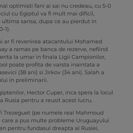
ai optimisti fani ai sai nu credeau, cu 5-0
iul cu Egiptul va fi mult mai dificil,
 o ultima sansa, dupa ce au pierdut in
-1).
i ar fi revenirea atacantului Mohamed
uay a ramas pe banca de rezerve, nefiind
rita la umar in finala Ligii Campionilor,
pool poate profita de varsta inaintata a
evici (38 ani) si Jirkov (34 ani). Salah a
ui in preliminarii.
iptenilor, Hector Cuper, inca spera la locul
ga Rusia pentru a reusit acest lucru.
te fi Trezeguet (pe numele real Mahmoud
i care a pus multe probleme Uruguayului
en pentru fundasul dreapta al Rusiei,