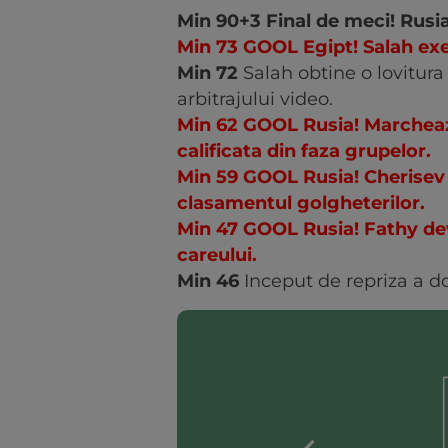
Min 90+3 Final de meci! Rusia
Min 73 GOOL Egipt! Salah exec
Min 72
Salah obtine o lovitura 
arbitrajului video.
Min 62 GOOL Rusia! Marcheaz
calificata din faza grupelor.
Min 59 GOOL Rusia! Cherisev i
clasamentul golgheterilor.
Min 47 GOOL Rusia! Fathy dev
careului.
Min 46
Inceput de repriza a d