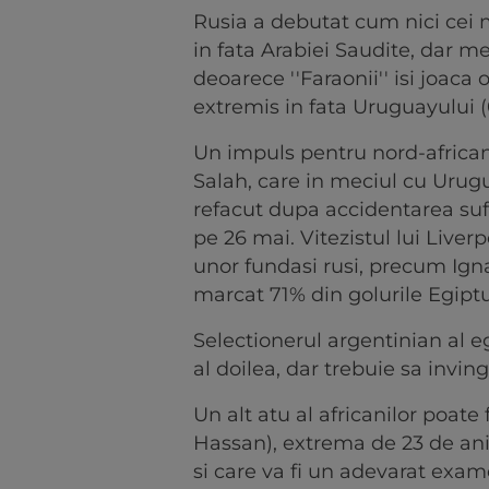
Rusia a debutat cum nici cei m
in fata Arabiei Saudite, dar mec
deoarece ''Faraonii'' isi joaca
extremis in fata Uruguayului (0
Un impuls pentru nord-african
Salah, care in meciul cu Urug
refacut dupa accidentarea sufe
pe 26 mai. Vitezistul lui Liver
unor fundasi rusi, precum Ignas
marcat 71% din golurile Egiptul
Selectionerul argentinian al eg
al doilea, dar trebuie sa invin
Un alt atu al africanilor poa
Hassan), extrema de 23 de an
si care va fi un adevarat exam