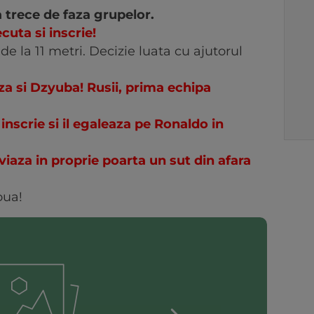
 trece de faza grupelor.
uta si inscrie!
de la 11 metri. Decizie luata cu ajutorul
a si Dzyuba! Rusii, prima echipa
nscrie si il egaleaza pe Ronaldo in
iaza in proprie poarta un sut din afara
oua!