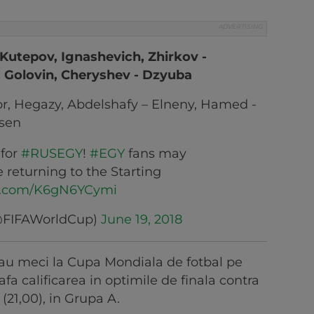
 Kutepov, Ignashevich, Zhirkov -
, Golovin, Cheryshev - Dzyuba
br, Hegazy, Abdelshafy – Elneny, Hamed -
hsen
 for
#RUSEGY
!
#EGY
fans may
 returning to the Starting
er.com/K6gN6YCymi
(@FIFAWorldCup)
June 19, 2018
 sau meci la Cupa Mondiala de fotbal pe
fa calificarea in optimile de finala contra
(21,00), in Grupa A.