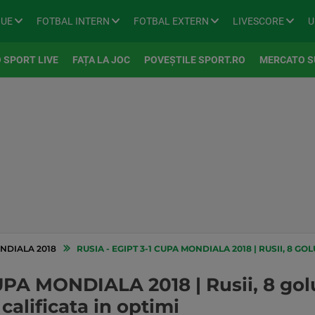
GUE
FOTBAL INTERN
FOTBAL EXTERN
LIVESCORE
U
 SPORT LIVE
FAȚA LA JOC
POVEȘTILE SPORT.RO
MERCATO S
NDIALA 2018
RUSIA - EGIPT 3-1 CUPA MONDIALA 2018 | RUSII, 8 GOLURI IN DOUA ME
UPA MONDIALA 2018 | Rusii, 8 golu
calificata in optimi