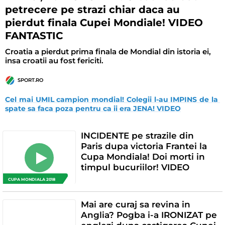
petrecere pe strazi chiar daca au
pierdut finala Cupei Mondiale! VIDEO
FANTASTIC
Croatia a pierdut prima finala de Mondial din istoria ei,
insa croatii au fost fericiti.
SPORT.RO
Cel mai UMIL campion mondial! Colegii l-au IMPINS de la 
spate sa faca poza pentru ca ii era JENA! VIDEO
INCIDENTE pe strazile din
Paris dupa victoria Frantei la
Cupa Mondiala! Doi morti in
timpul bucuriilor! VIDEO
CUPA MONDIALA 2018
Mai are curaj sa revina in
Anglia? Pogba i-a IRONIZAT pe