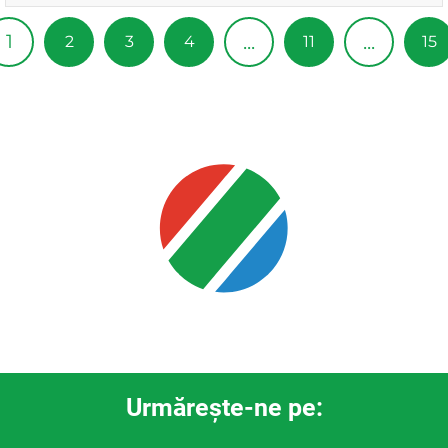
1
...
...
2
3
4
11
15
Urmăreşte-ne pe: