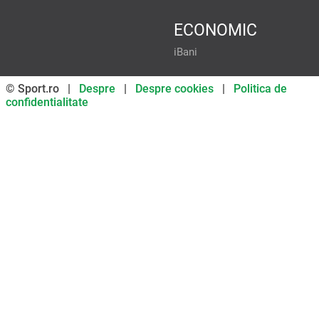
ECONOMIC
iBani
© Sport.ro |
Despre
|
Despre cookies
|
Politica de
confidentialitate
Don’t miss out on our news and
updates! Enable push
notifications
SUBSCRIBE
NOT NOW
UNSUBSCRIBE