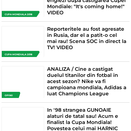
englezi dupa castigarea Cupei
Mondiale: "It's coming home!"
VIDEO
CUPA MONDIALA 2018
Reporteritele au fost agresate
in Rusia, dar el a patit-o cel
mai rau! Scena SOC in direct la
TV! VIDEO
CUPA MONDIALA 2018
ANALIZA / Cine a castigat
duelul titanilor din fotbal in
acest sezon? Nike va fi
campioana mondiala, Adidas a
luat Champions League
OPINII
In '98 strangea GUNOAIE
alaturi de tatal sau! Acum e
finalist la Cupa Mondiala!
Povestea celui mai HARNIC