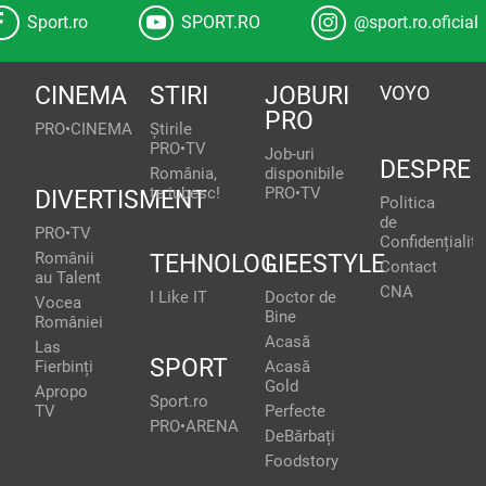
Sport.ro
SPORT.RO
@sport.ro.oficial
CINEMA
STIRI
JOBURI
VOYO
PRO
PRO•CINEMA
Știrile
PRO•TV
Job-uri
DESPRE
România,
disponibile
te iubesc!
PRO•TV
DIVERTISMENT
Politica
de
PRO•TV
Confidențialita
Românii
TEHNOLOGIE
LIFESTYLE
Contact
au Talent
CNA
I Like IT
Doctor de
Vocea
Bine
României
Acasă
Las
SPORT
Fierbinți
Acasă
Gold
Apropo
Sport.ro
TV
Perfecte
PRO•ARENA
DeBărbați
Foodstory