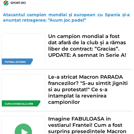
SPORT.RO
Atacantul campion mondial și european cu Spania și-a 
anunțat retragerea: ”Acum joc padel”
Un campion mondial a fost
dat afară de la club și a rămas
liber de contract: ”Gracias”.
UPDATE: A semnat în Serie A!
FOTBAL EXTERN
Le-a stricat Macron PARADA
francezilor? "S-au simtit jigniti
si au protestat!" Ce s-a
intamplat la revenirea
campionilor
CUPA MONDIALA 2018
Imagine FABULOASA in
vestiarul Frantei! Cum a fost
surprins presedintele Macron