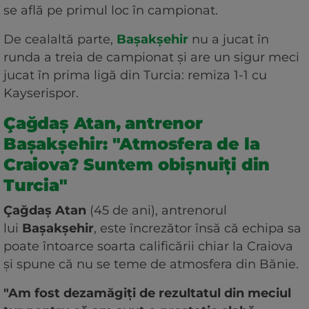
se află pe primul loc în campionat.
De cealaltă parte,
Bașakșehir
nu a jucat în
runda a treia de campionat și are un sigur meci
jucat în prima ligă din Turcia: remiza 1-1 cu
Kayserispor.
Çağdaş Atan, antrenor
Bașakșehir: "Atmosfera de la
Craiova? Suntem obișnuiți din
Turcia"
Çağdaş Atan
(45 de ani), antrenorul
lui
Bașakșehir
, este încrezător însă că echipa sa
poate întoarce soarta calificării chiar la Craiova
și spune că nu se teme de atmosfera din Bănie.
"Am fost dezamăgiți de rezultatul din meciul