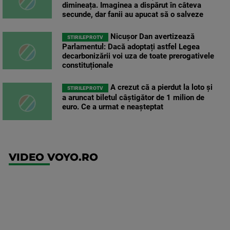
dimineața. Imaginea a dispărut în câteva
secunde, dar fanii au apucat să o salveze
Nicușor Dan avertizează
STIRILEPROTV
Parlamentul: Dacă adoptați astfel Legea
decarbonizării voi uza de toate prerogativele
constituționale
A crezut că a pierdut la loto și
STIRILEPROTV
a aruncat biletul câștigător de 1 milion de
euro. Ce a urmat e neașteptat
VIDEO VOYO.RO
UFC
(EN)