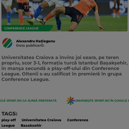
CONFERENCE LEAGUE
Alexandru Hațieganu
Data publicarii:
Data
actualizarii:
Universitatea Craiova a învins joi seara, pe teren
propriu, scor 3-1, formaţia turcă Istanbul Başakşehir,
în manşa secundă a play-off-ului din Conference
League. Oltenii s-au calificat în premieră în grupa
Conference League.
GĂ SPORT.RO CA SURSĂ PREFERATĂ
URMĂREȘTE SPORT.RO ÎN GOOGLE 
TAGS:
play-off
Universitatea Craiova
Conference
League
Basaksehir