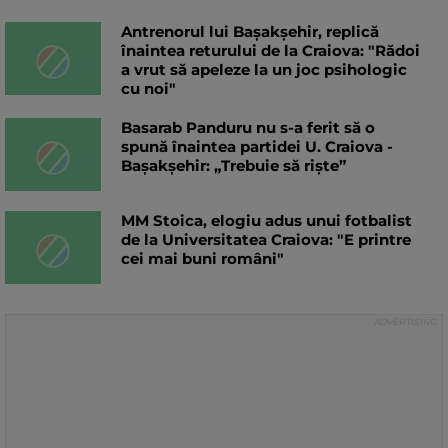
Antrenorul lui Bașakșehir, replică
înaintea returului de la Craiova: "Rădoi
a vrut să apeleze la un joc psihologic
cu noi"
Basarab Panduru nu s-a ferit să o
spună înaintea partidei U. Craiova -
Bașakșehir: „Trebuie să rişte”
MM Stoica, elogiu adus unui fotbalist
de la Universitatea Craiova: "E printre
cei mai buni români"