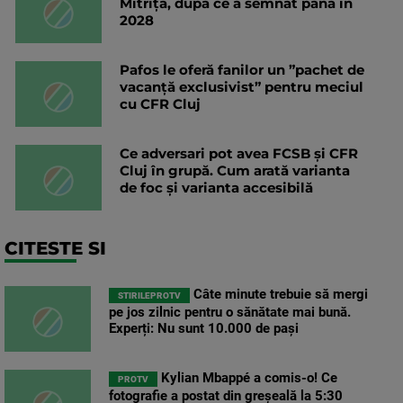
Mitriță, după ce a semnat până în
2028
Pafos le oferă fanilor un ”pachet de
vacanță exclusivist” pentru meciul
cu CFR Cluj
Ce adversari pot avea FCSB și CFR
Cluj în grupă. Cum arată varianta
de foc și varianta accesibilă
CITESTE SI
Câte minute trebuie să mergi
STIRILEPROTV
pe jos zilnic pentru o sănătate mai bună.
Experți: Nu sunt 10.000 de pași
Kylian Mbappé a comis-o! Ce
PROTV
fotografie a postat din greșeală la 5:30