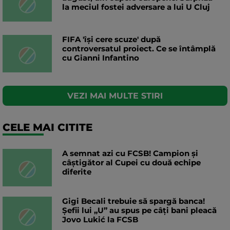
la meciul fostei adversare a lui U Cluj
FIFA 'își cere scuze' după
controversatul proiect. Ce se întâmplă
cu Gianni Infantino
VEZI MAI MULTE STIRI
CELE MAI CITITE
A semnat azi cu FCSB! Campion și
câștigător al Cupei cu două echipe
diferite
Gigi Becali trebuie să spargă banca!
Șefii lui „U” au spus pe câți bani pleacă
Jovo Lukić la FCSB