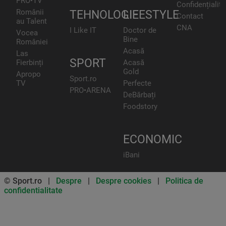
PRO•TV
Confidențialita
Românii
TEHNOLOGIE
LIFESTYLE
Contact
au Talent
CNA
I Like IT
Doctor de
Vocea
Bine
României
Acasă
Las
SPORT
Fierbinți
Acasă
Gold
Apropo
Sport.ro
TV
Perfecte
PRO•ARENA
DeBărbați
Foodstory
ECONOMIC
iBani
© Sport.ro |
Despre
|
Despre cookies
|
Politica de
confidentialitate
Don’t miss out on our news and
updates! Enable push