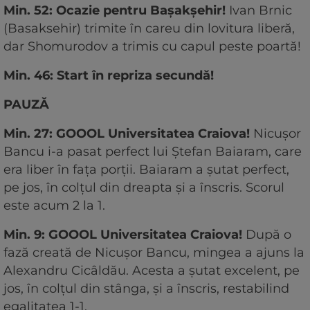
Min. 52: Ocazie pentru Bașakșehir!
Ivan Brnic
(Basaksehir) trimite în careu din lovitura liberă,
dar Shomurodov a trimis cu capul peste poartă!
Min. 46: Start în repriza secundă!
PAUZĂ
Min. 27: GOOOL Universitatea Craiova!
Nicușor
Bancu i-a pasat perfect lui Ștefan Baiaram, care
era liber în fața porții. Baiaram a șutat perfect,
pe jos, în colțul din dreapta și a înscris. Scorul
este acum 2 la 1.
Min. 9: GOOOL Universitatea Craiova!
După o
fază creată de Nicușor Bancu, mingea a ajuns la
Alexandru Cicâldău. Acesta a șutat excelent, pe
jos, în colțul din stânga, și a înscris, restabilind
egalitatea 1-1.