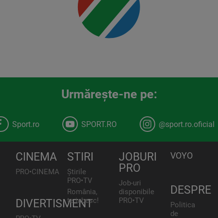
Urmăreşte-ne pe:
Sport.ro
SPORT.RO
@sport.ro.oficial
CINEMA
STIRI
JOBURI
VOYO
PRO
PRO•CINEMA
Știrile
PRO•TV
Job-uri
DESPRE
România,
disponibile
te iubesc!
PRO•TV
DIVERTISMENT
Politica
de