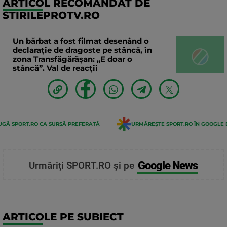
ARTICOL RECOMANDAT DE
STIRILEPROTV.RO
Un bărbat a fost filmat desenând o
declaraţie de dragoste pe stâncă, în
zona Transfăgărăşan: „E doar o
stâncă”. Val de reacții
GĂ SPORT.RO CA SURSĂ PREFERATĂ
URMĂREȘTE SPORT.RO ÎN GOOGLE 
Google News
Urmăriți SPORT.RO și pe
ARTICOLE PE SUBIECT