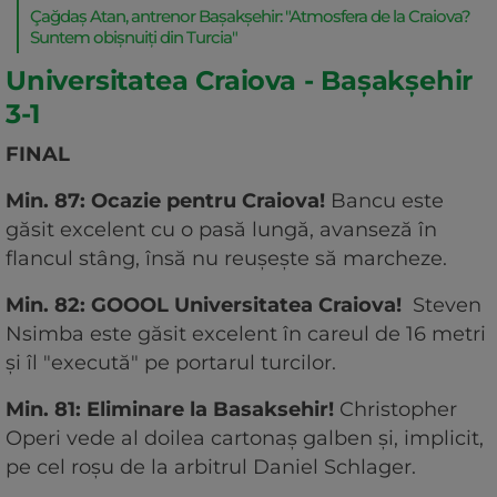
Çağdaş Atan, antrenor Bașakșehir: "Atmosfera de la Craiova?
Suntem obișnuiți din Turcia"
Universitatea Craiova - Bașakșehir
3-1
FINAL
Min. 87: Ocazie pentru Craiova!
Bancu este
găsit excelent cu o pasă lungă, avanseză în
flancul stâng, însă nu reușește să marcheze.
Min. 82: GOOOL Universitatea Craiova!
Steven
Nsimba este găsit excelent în careul de 16 metri
și îl "execută" pe portarul turcilor.
Min. 81: Eliminare la Basaksehir!
Christopher
Operi vede al doilea cartonaș galben și, implicit,
pe cel roșu de la arbitrul Daniel Schlager.