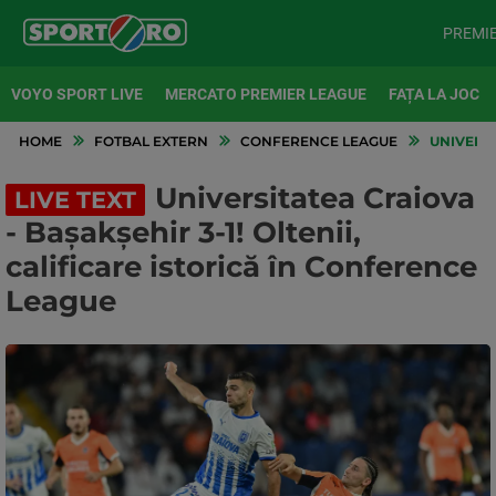
PREMI
VOYO SPORT LIVE
MERCATO PREMIER LEAGUE
FAȚA LA JOC
HOME
FOTBAL EXTERN
CONFERENCE LEAGUE
UNIVERSI
Universitatea Craiova
LIVE TEXT
- Bașakșehir 3-1! Oltenii,
calificare istorică în Conference
League