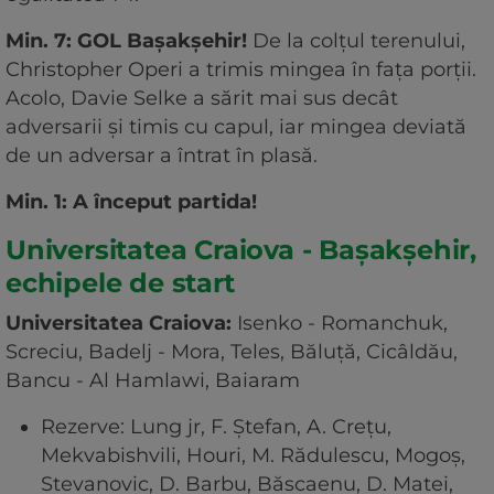
Min. 7: GOL Bașakșehir!
De la colțul terenului,
Christopher Operi a trimis mingea în fața porții.
Acolo, Davie Selke a sărit mai sus decât
adversarii și timis cu capul, iar mingea deviată
de un adversar a întrat în plasă.
Min. 1: A început partida!
Universitatea Craiova - Bașakșehir,
echipele de start
Universitatea Craiova:
Isenko - Romanchuk,
Screciu, Badelj - Mora, Teles, Băluță, Cicâldău,
Bancu - Al Hamlawi, Baiaram
Rezerve: Lung jr, F. Ștefan, A. Crețu,
Mekvabishvili, Houri, M. Rădulescu, Mogoș,
Stevanovic, D. Barbu, Băscaenu, D. Matei,