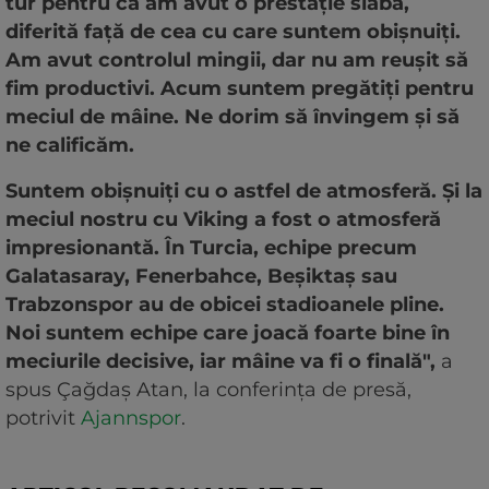
tur pentru că am avut o prestație slabă,
diferită față de cea cu care suntem obișnuiți.
Am avut controlul mingii, dar nu am reușit să
fim productivi. Acum suntem pregătiți pentru
meciul de mâine. Ne dorim să învingem și să
ne calificăm.
Suntem obișnuiți cu o astfel de atmosferă. Și la
meciul nostru cu Viking a fost o atmosferă
impresionantă. În Turcia, echipe precum
Galatasaray, Fenerbahce, Beșiktaș sau
Trabzonspor au de obicei stadioanele pline.
Noi suntem echipe care joacă foarte bine în
meciurile decisive, iar mâine va fi o finală",
a
spus Çağdaş Atan, la conferința de presă,
potrivit
Ajannspor
.