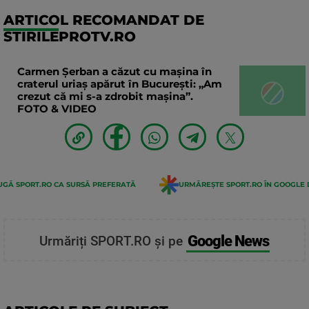
ARTICOL RECOMANDAT DE
STIRILEPROTV.RO
Carmen Șerban a căzut cu mașina în
craterul uriaș apărut în București: „Am
crezut că mi s-a zdrobit mașina”.
FOTO & VIDEO
GĂ SPORT.RO CA SURSĂ PREFERATĂ
URMĂREȘTE SPORT.RO ÎN GOOGLE 
Google News
Urmăriți SPORT.RO și pe