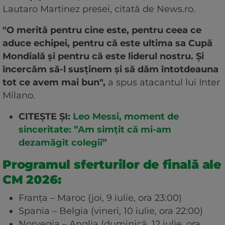
Lautaro Martinez presei, citată de News.ro.
"O merită pentru cine este, pentru ceea ce
aduce echipei, pentru că este ultima sa Cupă
Mondială şi pentru că este liderul nostru. Şi
încercăm să-l susţinem şi să dăm întotdeauna
tot ce avem mai bun",
a spus atacantul lui Inter
Milano.
CITEȘTE ȘI:
Leo Messi, moment de
sinceritate: ”Am simțit că mi-am
dezamăgit colegii”
Programul sferturilor de finală ale
CM 2026:
Franța – Maroc (joi, 9 iulie, ora 23:00)
Spania – Belgia (vineri, 10 iulie, ora 22:00)
Norvegia – Anglia (duminică, 12 iulie, ora