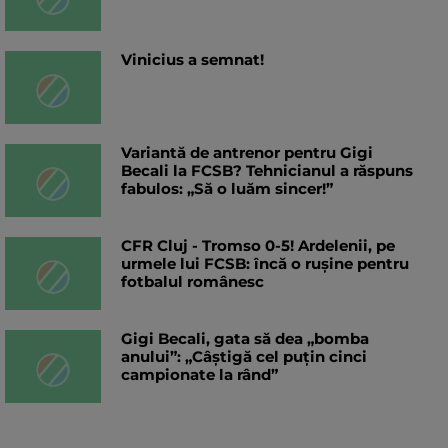
Vinicius a semnat!
Variantă de antrenor pentru Gigi
Becali la FCSB? Tehnicianul a răspuns
fabulos: „Să o luăm sincer!”
CFR Cluj - Tromso 0-5! Ardelenii, pe
urmele lui FCSB: încă o rușine pentru
fotbalul românesc
Gigi Becali, gata să dea „bomba
anului”: „Câștigă cel puțin cinci
campionate la rând”