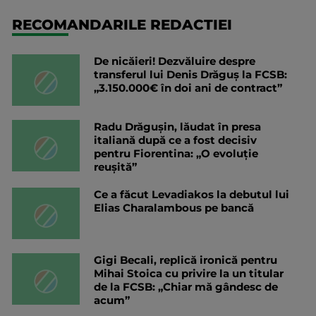
RECOMANDARILE REDACTIEI
De nicăieri! Dezvăluire despre
transferul lui Denis Drăguș la FCSB:
„3.150.000€ în doi ani de contract”
Radu Drăgușin, lăudat în presa
italiană după ce a fost decisiv
pentru Fiorentina: „O evoluție
reușită”
Ce a făcut Levadiakos la debutul lui
Elias Charalambous pe bancă
Gigi Becali, replică ironică pentru
Mihai Stoica cu privire la un titular
de la FCSB: „Chiar mă gândesc de
acum”