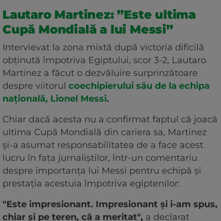
Lautaro Martinez: ”Este ultima
Cupă Mondială a lui Messi”
Intervievat la zona mixtă după victoria dificilă
obţinută împotriva Egiptului, scor 3-2, Lautaro
Martinez a făcut o dezvăluire surprinzătoare
despre viitorul
coechipierului său de la echipa
naţională, Lionel Messi
.
Chiar dacă acesta nu a confirmat faptul că joacă
ultima Cupă Mondială din cariera sa, Martinez
şi-a asumat responsabilitatea de a face acest
lucru în faţa jurnaliştilor, într-un comentariu
despre importanţa lui Messi pentru echipă şi
prestaţia acestuia împotriva egiptenilor:
"Este impresionant. Impresionant şi i-am spus,
chiar şi pe teren, că a meritat",
a declarat