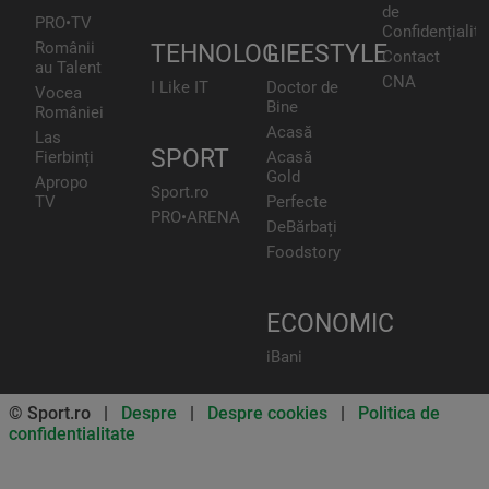
de
PRO•TV
Confidențialita
Românii
TEHNOLOGIE
LIFESTYLE
Contact
au Talent
CNA
I Like IT
Doctor de
Vocea
Bine
României
Acasă
Las
SPORT
Fierbinți
Acasă
Gold
Apropo
Sport.ro
TV
Perfecte
PRO•ARENA
DeBărbați
Foodstory
ECONOMIC
iBani
© Sport.ro |
Despre
|
Despre cookies
|
Politica de
confidentialitate
Don’t miss out on our news and