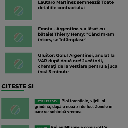
Lautaro Martinez semnează! Toate
detaliile contractului
Franța - Argentina s-a lăsat cu
bătaie! Thierry Henry: "Când m-am
întors, se întâmplase"
Uluitor: Golul Argentinei, anulat la
VAR după două ore! Jucătorii,
chemați de la vestiare pentru a juca
încă 3 minute
CITESTE SI
Ploi torențiale, vijelii și
STIRILEPROTV
grindină, după o nouă zi de foc. Zonele în
care se schimbă vremea
Kylian Mbappé a comis-o! Ce
PROTV