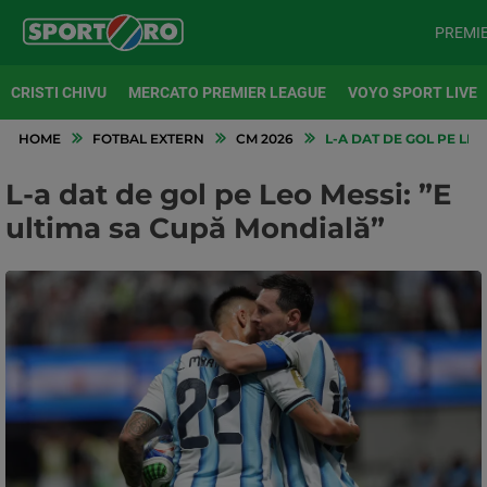
PREMI
CRISTI CHIVU
MERCATO PREMIER LEAGUE
VOYO SPORT LIVE
HOME
FOTBAL EXTERN
CM 2026
L-A DAT DE GOL PE LEO
L-a dat de gol pe Leo Messi: ”E
ultima sa Cupă Mondială”