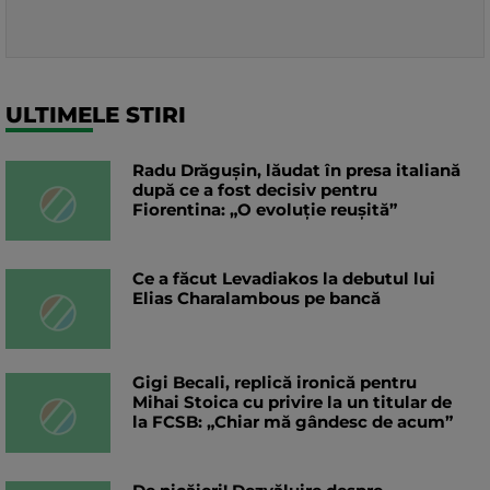
ULTIMELE STIRI
Radu Drăgușin, lăudat în presa italiană
după ce a fost decisiv pentru
Fiorentina: „O evoluție reușită”
Ce a făcut Levadiakos la debutul lui
Elias Charalambous pe bancă
Gigi Becali, replică ironică pentru
Mihai Stoica cu privire la un titular de
la FCSB: „Chiar mă gândesc de acum”