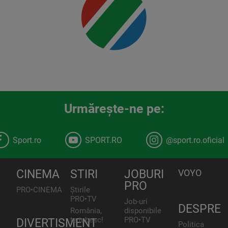
00:00
Urmăreşte-ne pe:
Sport.ro
SPORT.RO
@sport.ro.oficial
CINEMA
STIRI
JOBURI
VOYO
PRO
PRO•CINEMA
Știrile
PRO•TV
Job-uri
DESPRE
România,
disponibile
te iubesc!
PRO•TV
DIVERTISMENT
Politica