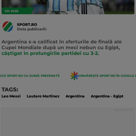
CM 2026
SPORT.RO
Data publicarii:
Data
actualizarii:
Argentina s-a calificat în sferturile de finală ale
Cupei Mondiale după un meci nebun cu Egipt,
câștigat în prelungirile partidei cu 3-2
.
GĂ SPORT.RO CA SURSĂ PREFERATĂ
URMĂREȘTE SPORT.RO ÎN GOOGLE 
TAGS:
Leo Messi
Lautaro Martinez
Argentina
Argentina - Egipt