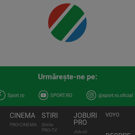
00:00
Urmăreşte-ne pe:
Sport.ro
SPORT.RO
@sport.ro.oficial
CINEMA
STIRI
JOBURI
VOYO
PRO
PRO•CINEMA
Știrile
PRO•TV
Job-uri