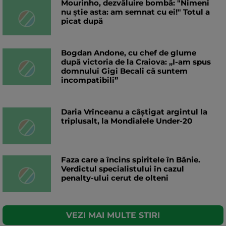
Mourinho, dezvăluire bombă: "Nimeni
nu știe asta: am semnat cu ei!" Totul a
picat după
Bogdan Andone, cu chef de glume
după victoria de la Craiova: „I-am spus
domnului Gigi Becali că suntem
incompatibili”
Daria Vrînceanu a câştigat argintul la
triplusalt, la Mondialele Under-20
Faza care a încins spiritele în Bănie.
Verdictul specialistului în cazul
penalty-ului cerut de olteni
VEZI MAI MULTE STIRI