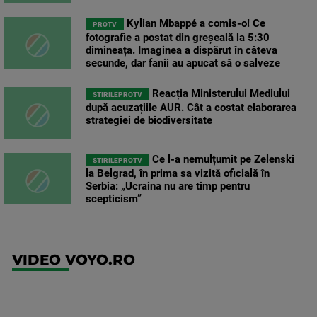
Kylian Mbappé a comis-o! Ce
PROTV
fotografie a postat din greșeală la 5:30
dimineața. Imaginea a dispărut în câteva
secunde, dar fanii au apucat să o salveze
Reacția Ministerului Mediului
STIRILEPROTV
după acuzațiile AUR. Cât a costat elaborarea
strategiei de biodiversitate
Ce l-a nemulțumit pe Zelenski
STIRILEPROTV
la Belgrad, în prima sa vizită oficială în
Serbia: „Ucraina nu are timp pentru
scepticism”
VIDEO VOYO.RO
UFC