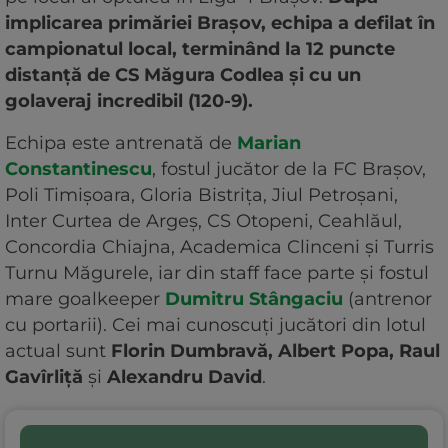
implicarea primăriei Brașov, echipa a defilat în
campionatul local, terminând la 12 puncte
distanță de CS Măgura Codlea și cu un
golaveraj incredibil (120-9).
Echipa este antrenată de
Marian
Constantinescu
, fostul jucător de la FC Brașov,
Poli Timișoara, Gloria Bistrița, Jiul Petroșani,
Inter Curtea de Argeș, CS Otopeni, Ceahlăul,
Concordia Chiajna, Academica Clinceni și Turris
Turnu Măgurele, iar din staff face parte și fostul
mare goalkeeper
Dumitru Stângaciu
(antrenor
cu portarii). Cei mai cunoscuți jucători din lotul
actual sunt
Florin Dumbravă, Albert Popa, Raul
Gavîrliță
și
Alexandru David
.