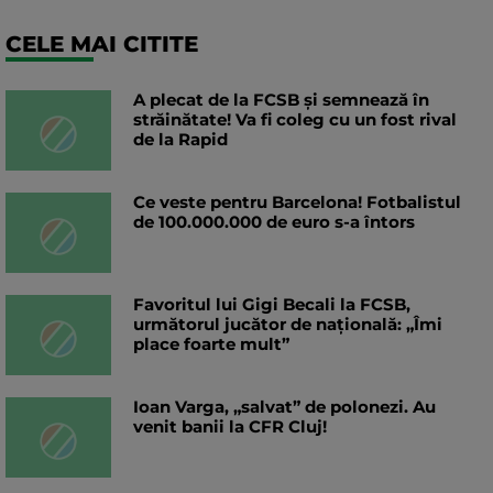
CELE MAI CITITE
A plecat de la FCSB și semnează în
străinătate! Va fi coleg cu un fost rival
de la Rapid
Ce veste pentru Barcelona! Fotbalistul
de 100.000.000 de euro s-a întors
Favoritul lui Gigi Becali la FCSB,
următorul jucător de națională: „Îmi
place foarte mult”
Ioan Varga, „salvat” de polonezi. Au
venit banii la CFR Cluj!