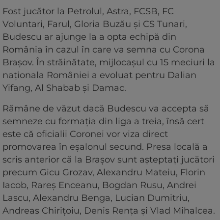
Fost jucător la Petrolul, Astra, FCSB, FC
Voluntari, Farul, Gloria Buzău și CS Tunari,
Budescu ar ajunge la a opta echipă din
România în cazul în care va semna cu Corona
Brașov. În străinătate, mijlocașul cu 15 meciuri la
naționala României a evoluat pentru Dalian
Yifang, Al Shabab și Damac.
Rămâne de văzut dacă Budescu va accepta să
semneze cu formația din liga a treia, însă cert
este că oficialii Coronei vor viza direct
promovarea în eșalonul secund. Presa locală a
scris anterior că la Brașov sunt așteptați jucători
precum Gicu Grozav, Alexandru Mateiu, Florin
Iacob, Rareș Enceanu, Bogdan Rusu, Andrei
Lascu, Alexandru Benga, Lucian Dumitriu,
Andreas Chirițoiu, Denis Rența și Vlad Mihalcea.