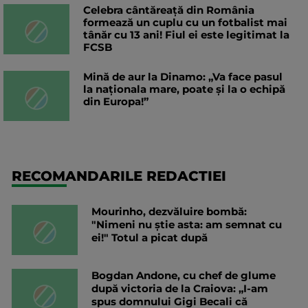
Celebra cântăreață din România
formează un cuplu cu un fotbalist mai
tânăr cu 13 ani! Fiul ei este legitimat la
FCSB
Mină de aur la Dinamo: „Va face pasul
la naționala mare, poate și la o echipă
din Europa!”
RECOMANDARILE REDACTIEI
Mourinho, dezvăluire bombă:
"Nimeni nu știe asta: am semnat cu
ei!" Totul a picat după
Bogdan Andone, cu chef de glume
după victoria de la Craiova: „I-am
spus domnului Gigi Becali că