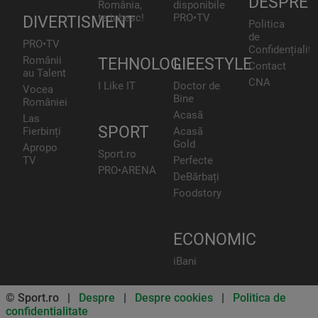
DESPRE
România,
disponibile
te iubesc!
PRO•TV
DIVERTISMENT
Politica
de
PRO•TV
Confidențialita
Românii
TEHNOLOGIE
LIFESTYLE
Contact
au Talent
CNA
I Like IT
Doctor de
Vocea
Bine
României
Acasă
Las
SPORT
Fierbinți
Acasă
Gold
Apropo
Sport.ro
TV
Perfecte
PRO•ARENA
DeBărbați
Foodstory
ECONOMIC
iBani
© Sport.ro |
Despre
|
Despre cookies
|
Politica de
confidentialitate