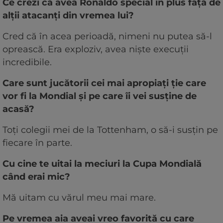
Ce crezi că avea Ronaldo special în plus față de
alții atacanți din vremea lui?
Cred că în acea perioadă, nimeni nu putea să-l
oprească. Era exploziv, avea niște execuții
incredibile.
Care sunt jucătorii cei mai apropiați ție care
vor fi la Mondial și pe care îi vei susține de
acasă?
Toți colegii mei de la Tottenham, o să-i susțin pe
fiecare în parte.
Cu cine te uitai la meciuri la Cupa Mondială
când erai mic?
Mă uitam cu vărul meu mai mare.
Pe vremea aia aveai vreo favorită cu care