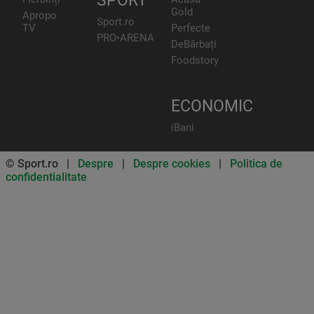
SPORT
Gold
Apropo
Sport.ro
TV
Perfecte
PRO•ARENA
DeBărbați
Foodstory
ECONOMIC
iBani
© Sport.ro |
Despre
|
Despre cookies
|
Politica de
confidentialitate
Don’t miss out on our news and
updates! Enable push
notifications
SUBSCRIBE
NOT NOW
UNSUBSCRIBE