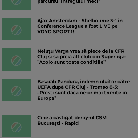
parcursul întregului meci”
Ajax Amsterdam - Shelbourne 3-1 în
Conference League a fost LIVE pe
VOYO SPORT 1!
Neluțu Varga vrea să plece de la CFR
Cluj și să preia alt club din Superliga:
”Acolo sunt toate condițiile”
Basarab Panduru, îndemn uluitor către
UEFA după CFR Cluj - Tromso 0-5:
„Proști sunt dacă ne-or mai trimite în
Europa”
Cine a câștigat derby-ul CSM
București - Rapid