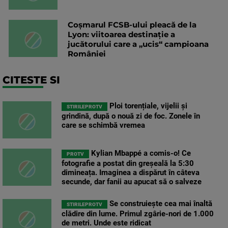
Coșmarul FCSB-ului pleacă de la
Lyon: viitoarea destinație a
jucătorului care a „ucis“ campioana
României
CITESTE SI
Ploi torențiale, vijelii și
STIRILEPROTV
grindină, după o nouă zi de foc. Zonele în
care se schimbă vremea
Kylian Mbappé a comis-o! Ce
PROTV
fotografie a postat din greșeală la 5:30
dimineața. Imaginea a dispărut în câteva
secunde, dar fanii au apucat să o salveze
Se construiește cea mai înaltă
STIRILEPROTV
clădire din lume. Primul zgârie-nori de 1.000
de metri. Unde este ridicat