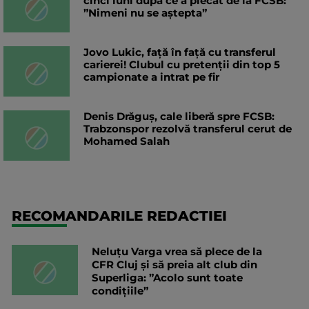
cinci luni după ce a plecat de la FCSB:
”Nimeni nu se aștepta”
Jovo Lukic, față în față cu transferul
carierei! Clubul cu pretenții din top 5
campionate a intrat pe fir
Denis Drăguș, cale liberă spre FCSB:
Trabzonspor rezolvă transferul cerut de
Mohamed Salah
RECOMANDARILE REDACTIEI
Neluțu Varga vrea să plece de la
CFR Cluj și să preia alt club din
Superliga: ”Acolo sunt toate
condițiile”