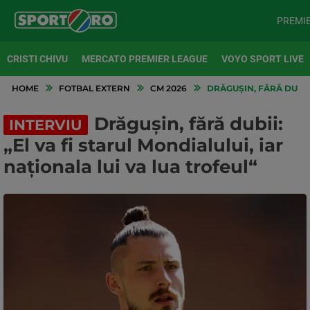
PREMI
CRISTI CHIVU
MERCATO PREMIER LEAGUE
VOYO SPORT LIVE
HOME
FOTBAL EXTERN
CM 2026
DRĂGUȘIN, FĂRĂ DUBII:
Drăgușin, fără dubii:
INTERVIU
„El va fi starul Mondialului, iar
naționala lui va lua trofeul“