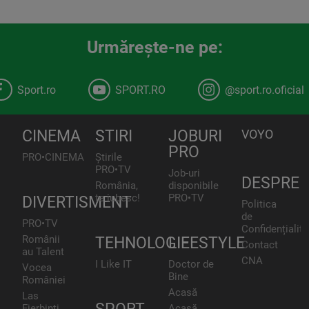
Urmăreşte-ne pe:
Sport.ro
SPORT.RO
@sport.ro.oficial
CINEMA
STIRI
JOBURI
VOYO
PRO
PRO•CINEMA
Știrile
PRO•TV
Job-uri
DESPRE
România,
disponibile
te iubesc!
PRO•TV
DIVERTISMENT
Politica
de
PRO•TV
Confidențialita
Românii
TEHNOLOGIE
LIFESTYLE
Contact
au Talent
CNA
I Like IT
Doctor de
Vocea
Bine
României
Acasă
Las
Fierbinți
Acasă