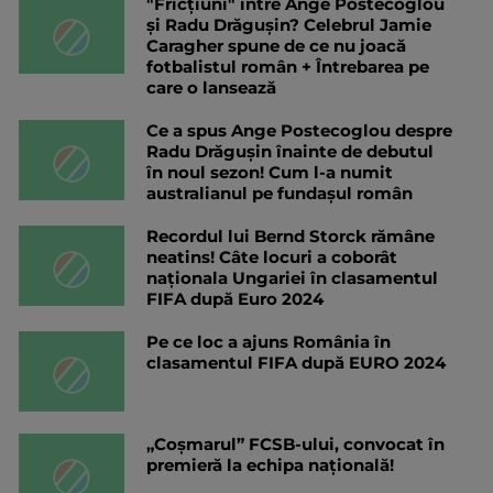
"Fricțiuni" între Ange Postecoglou
și Radu Drăgușin? Celebrul Jamie
Caragher spune de ce nu joacă
fotbalistul român + Întrebarea pe
care o lansează
Ce a spus Ange Postecoglou despre
Radu Drăgușin înainte de debutul
în noul sezon! Cum l-a numit
australianul pe fundașul român
Recordul lui Bernd Storck rămâne
neatins! Câte locuri a coborât
naționala Ungariei în clasamentul
FIFA după Euro 2024
Pe ce loc a ajuns România în
clasamentul FIFA după EURO 2024
„Coșmarul” FCSB-ului, convocat în
premieră la echipa națională!