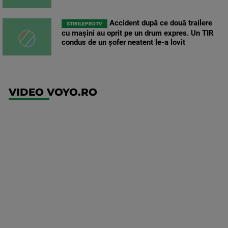
Accident după ce două trailere
STIRILEPROTV
cu mașini au oprit pe un drum expres. Un TIR
condus de un șofer neatent le-a lovit
VIDEO VOYO.RO
UEFA
Europa
Conference
League
Twente -
FC DAC