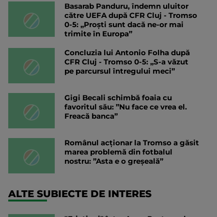
Basarab Panduru, îndemn uluitor
către UEFA după CFR Cluj - Tromso
0-5: „Proști sunt dacă ne-or mai
trimite în Europa”
Concluzia lui Antonio Folha după
CFR Cluj - Tromso 0-5: „S-a văzut
pe parcursul întregului meci”
Gigi Becali schimbă foaia cu
favoritul său: ”Nu face ce vrea el.
Freacă banca”
Românul acționar la Tromso a găsit
marea problemă din fotbalul
nostru: ”Asta e o greșeală”
ALTE SUBIECTE DE INTERES