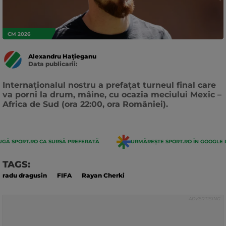
CM 2026
Alexandru Hațieganu
Data publicarii:
Data
actualizarii:
Internaționalul nostru a prefațat turneul final care
va porni la drum, mâine, cu ocazia meciului Mexic –
Africa de Sud (ora 22:00, ora României).
GĂ SPORT.RO CA SURSĂ PREFERATĂ
URMĂREȘTE SPORT.RO ÎN GOOGLE 
TAGS:
radu dragusin
FIFA
Rayan Cherki