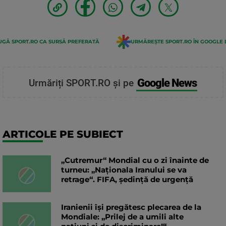
GĂ SPORT.RO CA SURSĂ PREFERATĂ
URMĂREȘTE SPORT.RO ÎN GOOGLE 
Google News
Urmăriți SPORT.RO și pe
ARTICOLE PE SUBIECT
„Cutremur“ Mondial cu o zi înainte de
turneu: „Naționala Iranului se va
retrage“. FIFA, ședință de urgență
Iranienii își pregătesc plecarea de la
Mondiale: „Prilej de a umili alte