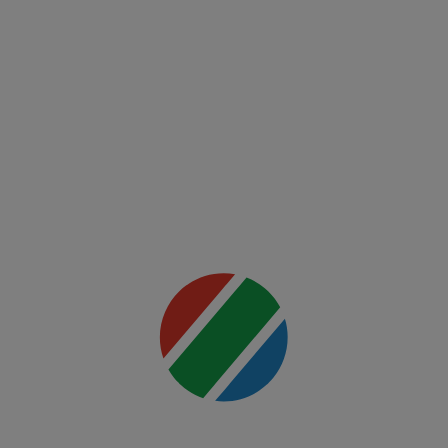
FCSB -
FK Auda
Mai multe
detalii
00:00