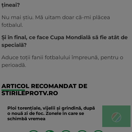
țineai?
Nu mai știu. Mă uitam doar că-mi plăcea
fotbalul.
Și în final, ce face Cupa Mondială să fie atât de
specială?
Aduce toții fanii fotbalului împreună, pentru o
perioadă.
ARTICOL RECOMANDAT DE
STIRILEPROTV.RO
Ploi torențiale, vijelii și grindină, după
o nouă zi de foc. Zonele în care se
schimbă vremea