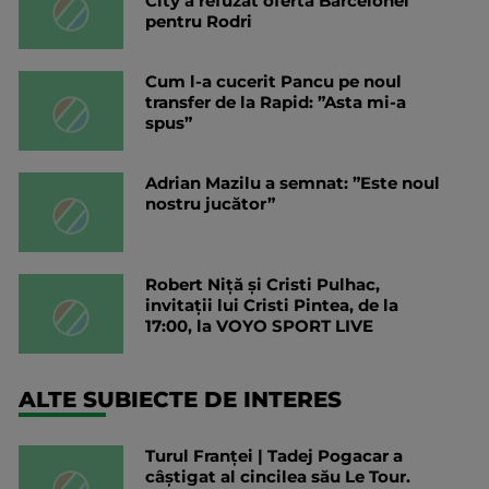
City a refuzat oferta Barcelonei
pentru Rodri
Cum l-a cucerit Pancu pe noul
transfer de la Rapid: ”Asta mi-a
spus”
Adrian Mazilu a semnat: ”Este noul
nostru jucător”
Robert Niță și Cristi Pulhac,
invitații lui Cristi Pintea, de la
17:00, la VOYO SPORT LIVE
ALTE SUBIECTE DE INTERES
Turul Franţei | Tadej Pogacar a
câştigat al cincilea său Le Tour.