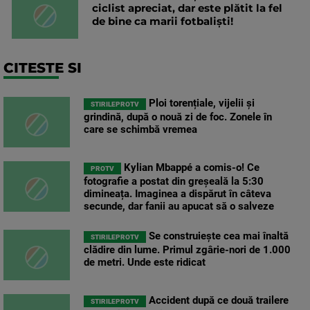
ciclist apreciat, dar este plătit la fel
de bine ca marii fotbaliști!
CITESTE SI
Ploi torențiale, vijelii și
STIRILEPROTV
grindină, după o nouă zi de foc. Zonele în
care se schimbă vremea
Kylian Mbappé a comis-o! Ce
PROTV
fotografie a postat din greșeală la 5:30
dimineața. Imaginea a dispărut în câteva
secunde, dar fanii au apucat să o salveze
Se construiește cea mai înaltă
STIRILEPROTV
clădire din lume. Primul zgârie-nori de 1.000
de metri. Unde este ridicat
Accident după ce două trailere
STIRILEPROTV