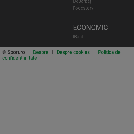
DeBărbați
Foodstory
ECONOMIC
iBani
© Sport.ro |
Despre
|
Despre cookies
|
Politica de
confidentialitate
Don’t miss out on our news and
updates! Enable push
notifications
SUBSCRIBE
NOT NOW
UNSUBSCRIBE