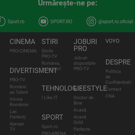
Urmăreşte-ne pe:
Sport.ro
SPORT.RO
@sport.ro.oficial
CINEMA
STIRI
JOBURI
VOYO
PRO
PRO•CINEMA
Știrile
PRO•TV
Job-uri
DESPRE
România,
disponibile
te iubesc!
PRO•TV
DIVERTISMENT
Politica
de
PRO•TV
Confidențialita
Românii
TEHNOLOGIE
LIFESTYLE
Contact
au Talent
CNA
I Like IT
Doctor de
Vocea
Bine
României
Acasă
Las
SPORT
Fierbinți
Acasă
Gold
Apropo
Sport.ro
TV
Perfecte
PRO•ARENA