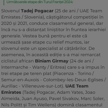
Următoarele etape din Turul Franței 2024:
Slovenul
Tadej Pogacar
(25 de ani / UAE Team
Emirates / Slovenia), câștigătorul competiției în
2020 și 2021, conduce clasamentul general, dar
încă nu s-a distanțat liniștitor în fruntea ierarhiei
generale. Vestea bună pentru el este că
urmează șase etape cu relief muntos, iar
slovenul este un specialist al cățărărilor. De
asemenea, în această ediție s-a mai remarcat
ciclistul african
Biniam Girmay
(24 de ani /
Intermarche - Wanty / Eritrea) care s-a impus în
trei etape pe teren plat (Piacenza - Torino /
Semur-en-Auxois - Colombey-les-Deux-Eglises /
Aurillac - Villeneuve-sur-Lot).
UAE Team
Emirates
(Tadej Pogacar, Adam Yates, Joao
Almeida, Juan Ayuso, Pavel Sivakov, Marc Soler,
Nils Politt și Tim Wellens) domină clasamentul