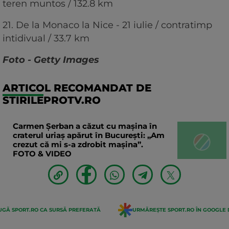
teren muntos / 132.8 km
21. De la Monaco la Nice - 21 iulie / contratimp
intidivual / 33.7 km
Foto - Getty Images
ARTICOL RECOMANDAT DE
STIRILEPROTV.RO
Carmen Șerban a căzut cu mașina în
craterul uriaș apărut în București: „Am
crezut că mi s-a zdrobit mașina”.
FOTO & VIDEO
GĂ SPORT.RO CA SURSĂ PREFERATĂ
URMĂREȘTE SPORT.RO ÎN GOOGLE 