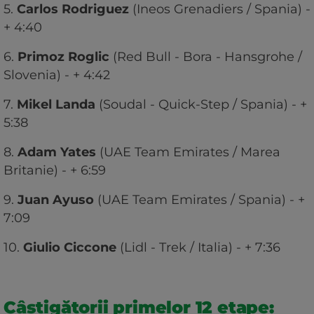
5.
Carlos Rodriguez
(Ineos Grenadiers / Spania) -
+ 4:40
6.
Primoz Roglic
(Red Bull - Bora - Hansgrohe /
Slovenia) - + 4:42
7.
Mikel Landa
(Soudal - Quick-Step / Spania) - +
5:38
8.
Adam Yates
(UAE Team Emirates / Marea
Britanie) - + 6:59
9.
Juan Ayuso
(UAE Team Emirates / Spania) - +
7:09
10.
Giulio Ciccone
(Lidl - Trek / Italia) - + 7:36
Câștigătorii primelor 12 etape: