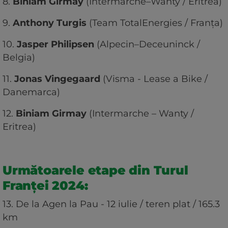
8.
Biniam Girmay
(Intermarche–Wanty / Eritrea)
9.
Anthony Turgis
(Team TotalEnergies / Franța)
10.
Jasper Philipsen
(Alpecin–Deceuninck /
Belgia)
11.
Jonas Vingegaard
(Visma - Lease a Bike /
Danemarca)
12.
Biniam Girmay
(Intermarche – Wanty /
Eritrea)
Următoarele etape din Turul
Franței 2024:
13. De la Agen la Pau - 12 iulie / teren plat / 165.3
km