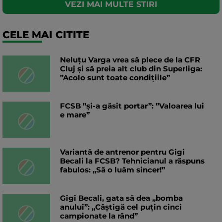
VEZI MAI MULTE STIRI
CELE MAI CITITE
Neluțu Varga vrea să plece de la CFR
Cluj și să preia alt club din Superliga:
”Acolo sunt toate condițiile”
FCSB ”și-a găsit portar”: ”Valoarea lui
e mare”
Variantă de antrenor pentru Gigi
Becali la FCSB? Tehnicianul a răspuns
fabulos: „Să o luăm sincer!”
Gigi Becali, gata să dea „bomba
anului”: „Câștigă cel puțin cinci
campionate la rând”