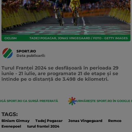
CICLISM
TADEJ POGACAR, JONAS VINGEGAARD / FOTO - GETTY IMAGES
SPORT.RO
Data publicarii:
Data
actualizarii:
Turul Franței 2024 se desfășoară în perioada 29
iunie - 21 iulie, are programate 21 de etape și se
întinde pe o distanță de 3.498 de kilometri.
GĂ SPORT.RO CA SURSĂ PREFERATĂ
URMĂREȘTE SPORT.RO ÎN GOOGLE 
TAGS:
Biniam Girmay
Tadej Pogacar
Jonas Vingegaard
Remco
Evenepoel
turul frantei 2024