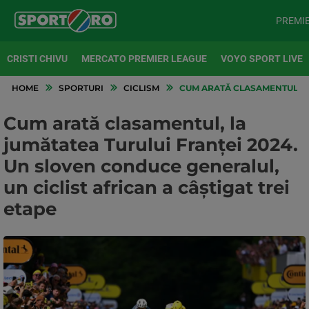
PREMI
CRISTI CHIVU
MERCATO PREMIER LEAGUE
VOYO SPORT LIVE
HOME
SPORTURI
CICLISM
CUM ARATĂ CLASAMENTUL, LA
Cum arată clasamentul, la
jumătatea Turului Franței 2024.
Un sloven conduce generalul,
un ciclist african a câștigat trei
etape