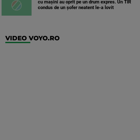
cu mașini au oprit pe un drum expres. Un TIR
condus de un șofer neatent le-a lovit
VIDEO VOYO.RO
UFC
(EN)
UFC
Fight
Night:
Gamrot
vs
Salkilld