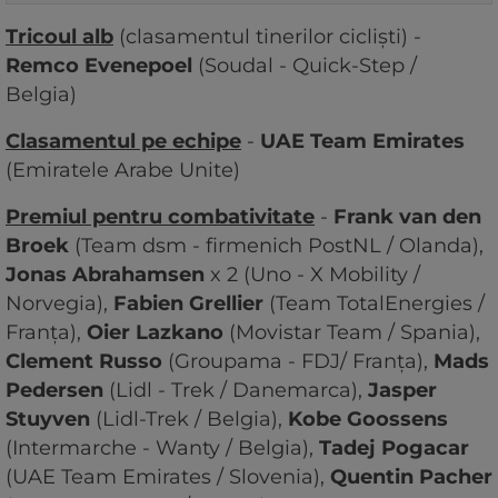
Tricoul alb
(clasamentul tinerilor cicliști) -
Remco Evenepoel
(Soudal - Quick-Step /
Belgia)
Clasamentul pe echipe
-
UAE Team Emirates
(Emiratele Arabe Unite)
Premiul pentru combativitate
-
Frank van den
Broek
(Team dsm - firmenich PostNL / Olanda),
Jonas Abrahamsen
x 2 (Uno - X Mobility /
Norvegia),
Fabien Grellier
(Team TotalEnergies /
Franța),
Oier Lazkano
(Movistar Team / Spania),
Clement Russo
(Groupama - FDJ/ Franța),
Mads
Pedersen
(Lidl - Trek / Danemarca),
Jasper
Stuyven
(Lidl-Trek / Belgia),
Kobe Goossens
(Intermarche - Wanty / Belgia),
Tadej Pogacar
(UAE Team Emirates / Slovenia),
Quentin Pacher