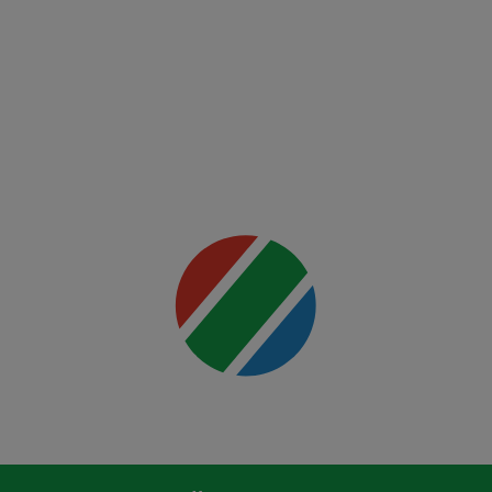
FCSB -
FK Auda
Mai multe
detalii
00:00