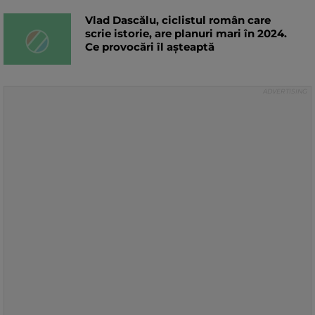
Vlad Dascălu, ciclistul român care
scrie istorie, are planuri mari în 2024.
Ce provocări îl așteaptă