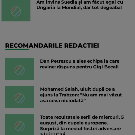
Am învins Suedia și am făcut egal cu
Ungaria la Mondial, dar tot degeaba!
RECOMANDARILE REDACTIEI
Dan Petrescu a ales echipa la care
revine: răspuns pentru Gigi Becali
Mohamed Salah, uluit după ce a
ajuns la Trabzon: ”Nu am mai văzut
așa ceva niciodată”
Toate rezultatele serii de miercuri, 5
august, din cupele europene.
Surpriză la meciul fostei adversare
a lui U Cluj