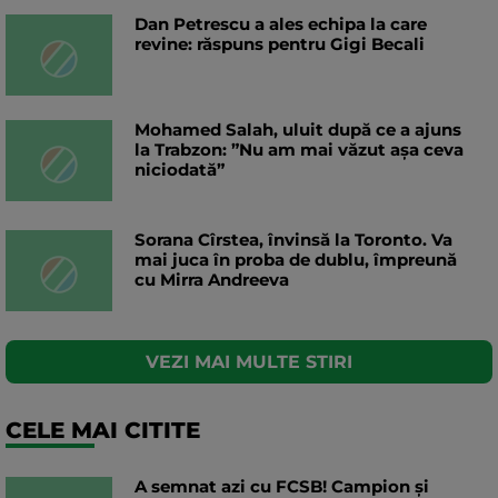
Dan Petrescu a ales echipa la care
revine: răspuns pentru Gigi Becali
Mohamed Salah, uluit după ce a ajuns
la Trabzon: ”Nu am mai văzut așa ceva
niciodată”
Sorana Cîrstea, învinsă la Toronto. Va
mai juca în proba de dublu, împreună
cu Mirra Andreeva
VEZI MAI MULTE STIRI
CELE MAI CITITE
A semnat azi cu FCSB! Campion și