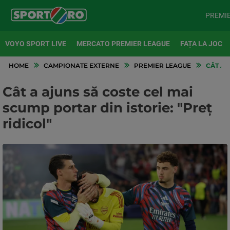
PREMI
VOYO SPORT LIVE
MERCATO PREMIER LEAGUE
FAȚA LA JOC
HOME
CAMPIONATE EXTERNE
PREMIER LEAGUE
CÂT A 
Cât a ajuns să coste cel mai
scump portar din istorie: "Preț
ridicol"