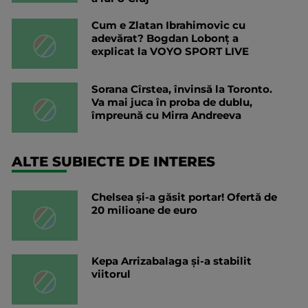
Cum e Zlatan Ibrahimovic cu
adevărat? Bogdan Lobonț a
explicat la VOYO SPORT LIVE
Sorana Cîrstea, învinsă la Toronto.
Va mai juca în proba de dublu,
împreună cu Mirra Andreeva
ALTE SUBIECTE DE INTERES
Chelsea și-a găsit portar! Ofertă de
20 milioane de euro
Kepa Arrizabalaga și-a stabilit
viitorul