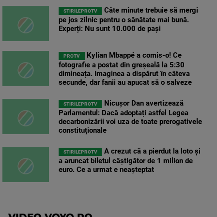
Câte minute trebuie să mergi
STIRILEPROTV
pe jos zilnic pentru o sănătate mai bună.
Experți: Nu sunt 10.000 de pași
Kylian Mbappé a comis-o! Ce
PROTV
fotografie a postat din greșeală la 5:30
dimineața. Imaginea a dispărut în câteva
secunde, dar fanii au apucat să o salveze
Nicușor Dan avertizează
STIRILEPROTV
Parlamentul: Dacă adoptați astfel Legea
decarbonizării voi uza de toate prerogativele
constituționale
A crezut că a pierdut la loto și
STIRILEPROTV
a aruncat biletul câștigător de 1 milion de
euro. Ce a urmat e neașteptat