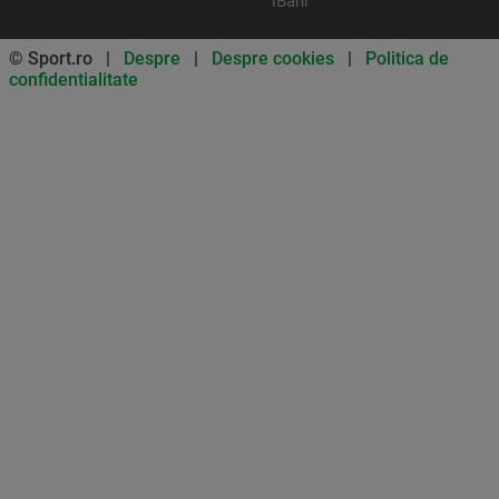
iBani
© Sport.ro |
Despre
|
Despre cookies
|
Politica de
confidentialitate
Don’t miss out on our news and
updates! Enable push
notifications
SUBSCRIBE
NOT NOW
UNSUBSCRIBE