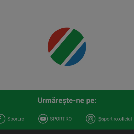
detalii
00:00
Urmăreşte-ne pe:
Sport.ro
SPORT.RO
@sport.ro.oficial