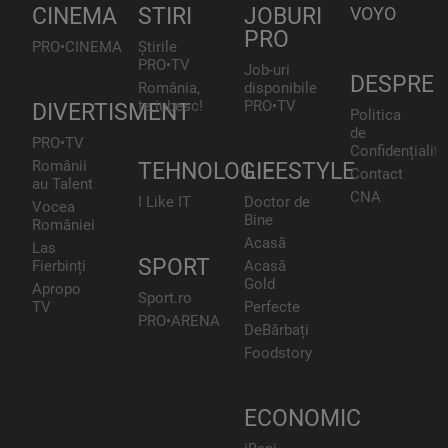
CINEMA
STIRI
JOBURI
VOYO
PRO
PRO•CINEMA
Știrile
PRO•TV
Job-uri
DESPRE
România,
disponibile
te iubesc!
PRO•TV
DIVERTISMENT
Politica
de
PRO•TV
Confidențialita
Românii
TEHNOLOGIE
LIFESTYLE
Contact
au Talent
CNA
I Like IT
Doctor de
Vocea
Bine
României
Acasă
Las
SPORT
Fierbinți
Acasă
Gold
Apropo
Sport.ro
TV
Perfecte
PRO•ARENA
DeBărbați
Foodstory
ECONOMIC