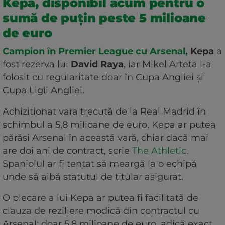
Kepa, disponibil acum pentru o
sumă de puțin peste 5 milioane
de euro
Campion în Premier League cu Arsenal,
Kepa
a
fost rezerva lui
David Raya
, iar Mikel Arteta l-a
folosit cu regularitate doar în Cupa Angliei și
Cupa Ligii Angliei.
Achiziționat vara trecută de la Real Madrid în
schimbul a 5,8 milioane de euro, Kepa ar putea
părăsi Arsenal în această vară, chiar dacă mai
are doi ani de contract, scrie
The Athletic
.
Spaniolul ar fi tentat să meargă la o echipă
unde să aibă statutul de titular asigurat.
O plecare a lui Kepa ar putea fi facilitată de
clauza de reziliere modică din contractul cu
Arsenal: doar 5,8 milioane de euro, adică exact