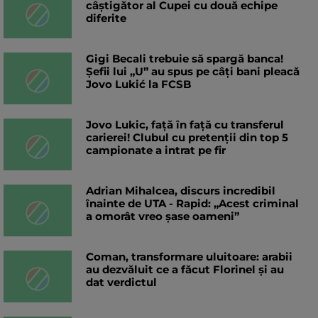
câștigător al Cupei cu două echipe
diferite
Gigi Becali trebuie să spargă banca!
Șefii lui „U” au spus pe câți bani pleacă
Jovo Lukić la FCSB
Jovo Lukic, față în față cu transferul
carierei! Clubul cu pretenții din top 5
campionate a intrat pe fir
Adrian Mihalcea, discurs incredibil
înainte de UTA - Rapid: „Acest criminal
a omorât vreo șase oameni”
Coman, transformare uluitoare: arabii
au dezvăluit ce a făcut Florinel și au
dat verdictul