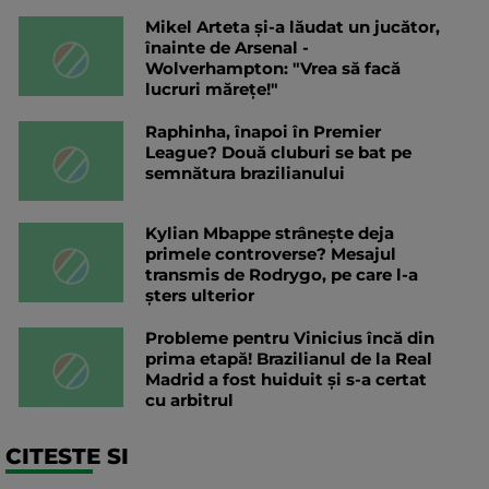
Mikel Arteta și-a lăudat un jucător,
înainte de Arsenal -
Wolverhampton: "Vrea să facă
lucruri mărețe!"
Raphinha, înapoi în Premier
League? Două cluburi se bat pe
semnătura brazilianului
Kylian Mbappe strânește deja
primele controverse? Mesajul
transmis de Rodrygo, pe care l-a
șters ulterior
Probleme pentru Vinicius încă din
prima etapă! Brazilianul de la Real
Madrid a fost huiduit și s-a certat
cu arbitrul
CITESTE SI