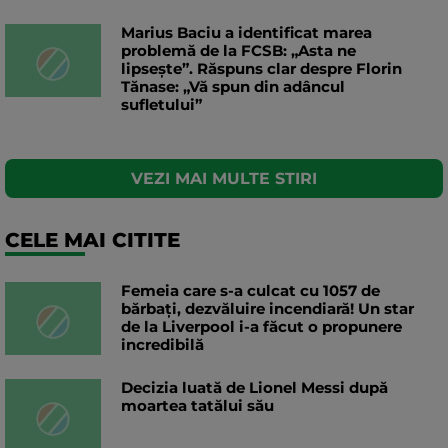
Marius Baciu a identificat marea
problemă de la FCSB: „Asta ne
lipsește”. Răspuns clar despre Florin
Tănase: „Vă spun din adâncul
sufletului”
VEZI MAI MULTE STIRI
CELE MAI CITITE
Femeia care s-a culcat cu 1057 de
bărbați, dezvăluire incendiară! Un star
de la Liverpool i-a făcut o propunere
incredibilă
Decizia luată de Lionel Messi după
moartea tatălui său