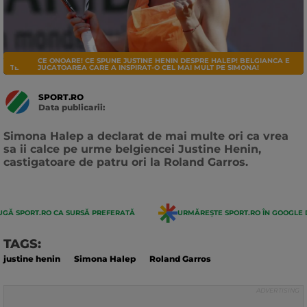
CE ONOARE! CE SPUNE JUSTINE HENIN DESPRE HALEP! BELGIANCA E
TENIS
JUCATOAREA CARE A INSPIRAT-O CEL MAI MULT PE SIMONA!
SPORT.RO
Data publicarii:
Data
actualizarii:
Simona Halep a declarat de mai multe ori ca vrea
sa ii calce pe urme belgiencei Justine Henin,
castigatoare de patru ori la Roland Garros.
GĂ SPORT.RO CA SURSĂ PREFERATĂ
URMĂREȘTE SPORT.RO ÎN GOOGLE 
TAGS:
justine henin
Simona Halep
Roland Garros