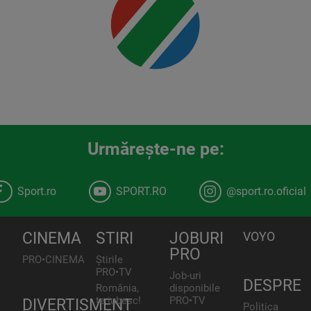
Urmăreşte-ne pe:
Sport.ro
SPORT.RO
@sport.ro.oficial
CINEMA
STIRI
JOBURI
VOYO
PRO
PRO•CINEMA
Știrile
PRO•TV
Job-uri
DESPRE
România,
disponibile
te iubesc!
PRO•TV
DIVERTISMENT
Politica