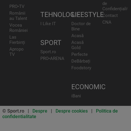
de
PRO•TV
Confidențialita
Românii
TEHNOLOGIE
LIFESTYLE
Contact
au Talent
CNA
I Like IT
Doctor de
Vocea
Bine
României
Acasă
Las
SPORT
Fierbinți
Acasă
Gold
Apropo
Sport.ro
TV
Perfecte
PRO•ARENA
DeBărbați
Foodstory
ECONOMIC
iBani
© Sport.ro |
Despre
|
Despre cookies
|
Politica de
confidentialitate
Don’t miss out on our news and