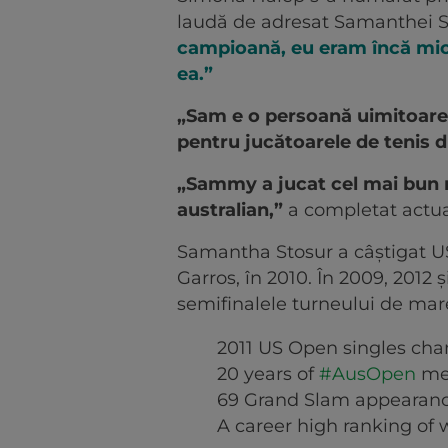
laudă de adresat Samanthei S
campioană, eu eram încă mică
ea.”
„Sam e o persoană uimitoare.
pentru jucătoarele de tenis d
„Sammy a jucat cel mai bun rol
australian,”
a completat actua
Samantha Stosur a câștigat US 
Garros, în 2010. În 2009, 2012 
semifinalele turneului de mar
2011 US Open singles ch
20 years of
#AusOpen
me
69 Grand Slam appearanc
A career high ranking of 