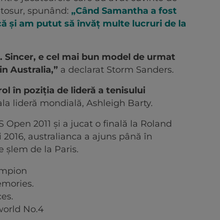
tosur, spunând:
„Când Samantha a fost
 și am putut să învăț multe lucruri de la
 Sincer, e cel mai bun model de urmat
in Australia,”
a declarat Storm Sanders.
 în poziția de lideră a tenisului
la lideră mondială, Ashleigh Barty.
Open 2011 și a jucat o finală la Roland
și 2016, australianca a ajuns până în
e șlem de la Paris.
ampion
mories.
es.
world No.4