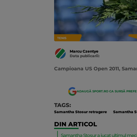
TENIS
Marcu Czentye
Data publicarii:
Data
actualizarii:
Campioana US Open 2011, Samant
ADAUGĂ SPORT.RO CA SURSĂ PREF
TAGS:
Samantha Stosur retragere
Samantha S
DIN ARTICOL
Samantha Stosur a jucat ultimul meci 