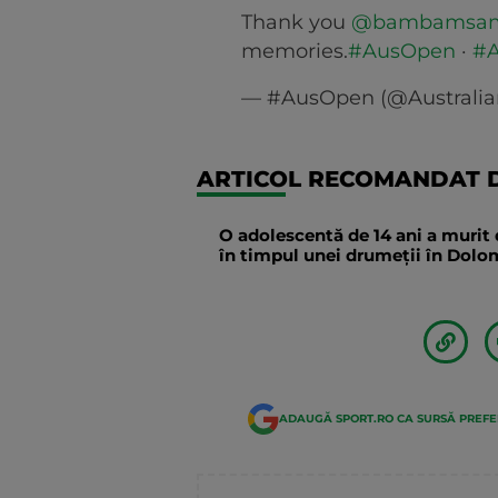
Thank you
@bambamsa
memories.
#AusOpen
·
#
— #AusOpen (@Australi
ARTICOL RECOMANDAT D
O adolescentă de 14 ani a murit 
în timpul unei drumeții în Dolomi
ADAUGĂ SPORT.RO CA SURSĂ PREF