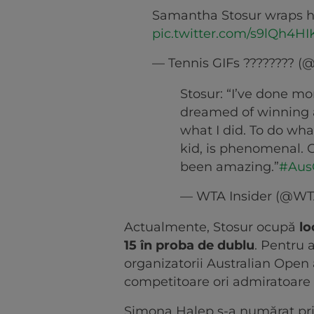
Samantha Stosur wraps he
pic.twitter.com/s9lQh4HI
— Tennis GIFs ???????? (@
Stosur: “I’ve done mo
dreamed of winning 
what I did. To do what
kid, is phenomenal. C
been amazing.”
#Aus
— WTA Insider (@WT
Actualmente, Stosur ocupă
lo
15 în proba de dublu
. Pentru 
organizatorii Australian Open
competitoare ori admiratoare
Simona Halep s-a numărat prin