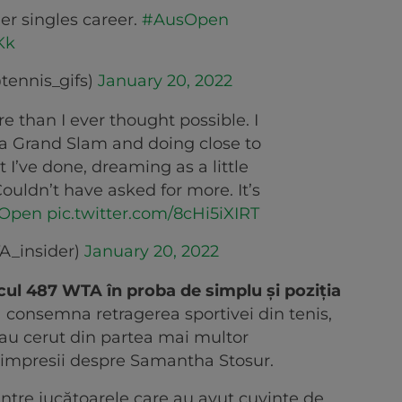
r singles career.
#AusOpen
Kk
tennis_gifs)
January 20, 2022
re than I ever thought possible. I
a Grand Slam and doing close to
 I’ve done, dreaming as a little
ouldn’t have asked for more. It’s
Open
pic.twitter.com/8cHi5iXIRT
A_insider)
January 20, 2022
cul 487 WTA în proba de simplu și poziția
a consemna retragerea sportivei din tenis,
 au cerut din partea mai multor
 impresii despre Samantha Stosur.
tre jucătoarele care au avut cuvinte de