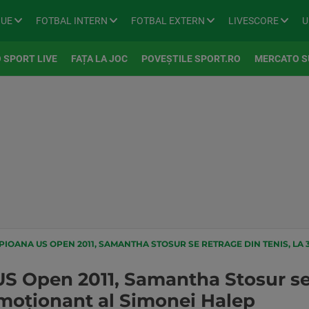
GUE
FOTBAL INTERN
FOTBAL EXTERN
LIVESCORE
U
 SPORT LIVE
FAȚA LA JOC
POVEȘTILE SPORT.RO
MERCATO S
OANA US OPEN 2011, SAMANTHA STOSUR SE RETRAGE DIN TENIS, LA 37 DE AN
 Open 2011, Samantha Stosur se r
emoționant al Simonei Halep