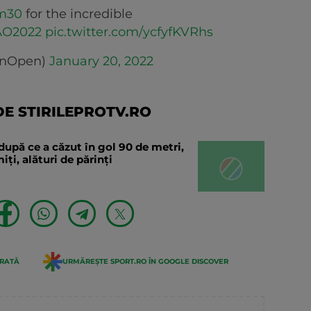
m30
for the incredible
AO2022
pic.twitter.com/ycfyfKVRhs
anOpen)
January 20, 2022
E STIRILEPROTV.RO
după ce a căzut în gol 90 de metri,
ți, alături de părinți
ERATĂ
URMĂREȘTE SPORT.RO ÎN GOOGLE DISCOVER