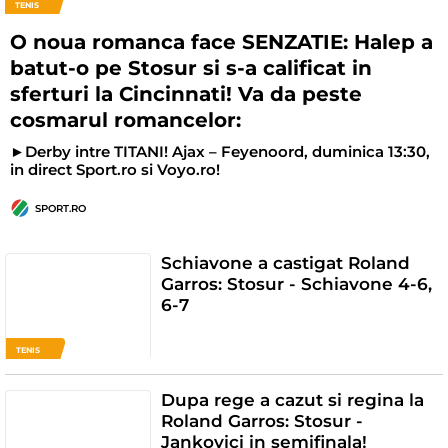
TENIS
O noua romanca face SENZATIE: Halep a
batut-o pe Stosur si s-a calificat in
sferturi la Cincinnati! Va da peste
cosmarul romancelor:
►Derby intre TITANI! Ajax – Feyenoord, duminica 13:30,
in direct Sport.ro si Voyo.ro!
SPORT.RO
Schiavone a castigat Roland
Garros: Stosur - Schiavone 4-6,
6-7
TENIS
Dupa rege a cazut si regina la
Roland Garros: Stosur -
Jankovici in semifinala!