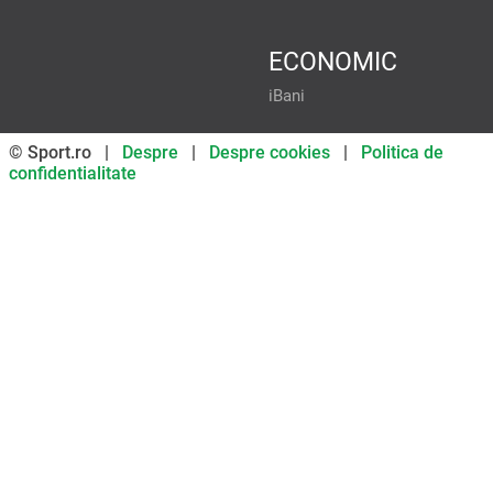
ECONOMIC
iBani
© Sport.ro |
Despre
|
Despre cookies
|
Politica de
confidentialitate
Don’t miss out on our news and
updates! Enable push
notifications
SUBSCRIBE
NOT NOW
UNSUBSCRIBE