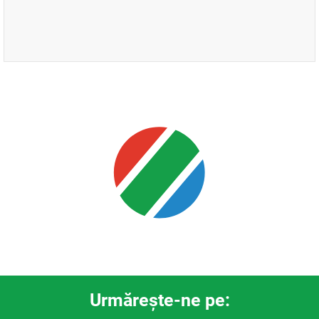
Urmăreşte-ne pe: