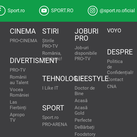
Sport.ro
SPORT.RO
@sport.ro.oficial
CINEMA
STIRI
JOBURI
VOYO
PRO
PRO•CINEMA
Știrile
PRO•TV
Job-uri
DESPRE
România,
disponibile
te iubesc!
PRO•TV
DIVERTISMENT
Politica
de
PRO•TV
Confidențialita
Românii
TEHNOLOGIE
LIFESTYLE
Contact
au Talent
CNA
I Like IT
Doctor de
Vocea
Bine
României
Acasă
Las
SPORT
Fierbinți
Acasă
Gold
Apropo
Sport.ro
TV
Perfecte
PRO•ARENA
DeBărbați
Foodstory