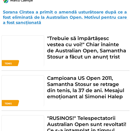
Marcu Czentye
Sorana Cîrstea a primit o amendă usturătoare după ce a 
fost eliminată de la Australian Open. Motivul pentru care 
a fost sancționată
"Trebuie să împărtășesc
vestea cu voi!" Chiar înainte
de Australian Open, Samantha
Stosur a făcut un anunț trist
TENIS
Campioana US Open 2011,
Samantha Stosur se retrage
din tenis, la 37 de ani. Mesajul
emoționant al Simonei Halep
TENIS
"RUSINOS!" Telespectatorii
Australian Open sunt revoltati!
Ce s-a intamplat in timpul