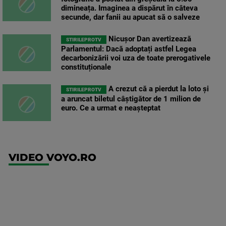
dimineața. Imaginea a dispărut în câteva
secunde, dar fanii au apucat să o salveze
Nicușor Dan avertizează
STIRILEPROTV
Parlamentul: Dacă adoptați astfel Legea
decarbonizării voi uza de toate prerogativele
constituționale
A crezut că a pierdut la loto și
STIRILEPROTV
a aruncat biletul câștigător de 1 milion de
euro. Ce a urmat e neașteptat
VIDEO VOYO.RO
UFC
(EN)