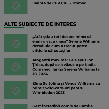
înainte de CFR Cluj - Tromso
ALTE SUBIECTE DE INTERES
„Atât știau toți despre mine: că
eram o vacă grasă” Serena Williams
dezvăluie cum a trecut peste
criticile cârcotașilor
Aroganță maximă! Ce a spus Ion
Țiriac, după ce a văzut-o pe Nadia
Comăneci lângă Serena Williams la
JO 2024
Elina Svitolina și Venus Williams au
primit wild-card-uri pentru
Wimbledon 2023
Gest incredibil comis de Camila