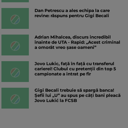
Dan Petrescu a ales echipa la care
revine: răspuns pentru Gigi Becali
Adrian Mihalcea, discurs incredibil
înainte de UTA - Rapid: „Acest criminal
a omorât vreo șase oameni”
Jovo Lukic, față în față cu transferul
carierei! Clubul cu pretenții din top 5
campionate a intrat pe fir
Gigi Becali trebuie să spargă banca!
Șefii lui „U” au spus pe câți bani pleacă
Jovo Lukić la FCSB