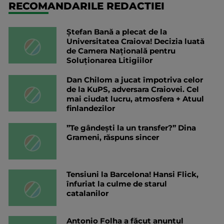
RECOMANDARILE REDACTIEI
Ștefan Bană a plecat de la
Universitatea Craiova! Decizia luată
de Camera Națională pentru
Soluționarea Litigiilor
Dan Chilom a jucat împotriva celor
de la KuPS, adversara Craiovei. Cel
mai ciudat lucru, atmosfera + Atuul
finlandezilor
”Te gândești la un transfer?” Dina
Grameni, răspuns sincer
Tensiuni la Barcelona! Hansi Flick,
înfuriat la culme de starul
catalanilor
Antonio Folha a făcut anunțul