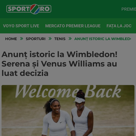
PREMI
VOYO SPORT LIVE
MERCATO PREMIER LEAGUE
FAȚA LA JOC
HOME
SPORTURI
TENIS
ANUNȚ ISTORIC LA WIMBLEDON!
Anunț istoric la Wimbledon!
Serena şi Venus Williams au
luat decizia