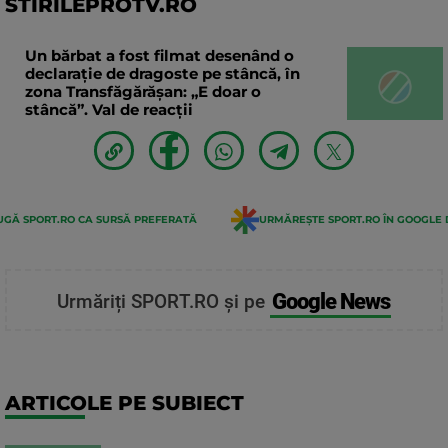
STIRILEPROTV.RO
Un bărbat a fost filmat desenând o
declaraţie de dragoste pe stâncă, în
zona Transfăgărăşan: „E doar o
stâncă”. Val de reacții
GĂ SPORT.RO CA SURSĂ PREFERATĂ
URMĂREȘTE SPORT.RO ÎN GOOGLE 
Google News
Urmăriți SPORT.RO și pe
ARTICOLE PE SUBIECT