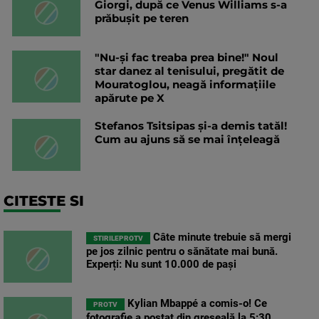
Giorgi, după ce Venus Williams s-a
prăbușit pe teren
"Nu-și fac treaba prea bine!" Noul
star danez al tenisului, pregătit de
Mouratoglou, neagă informațiile
apărute pe X
Stefanos Tsitsipas și-a demis tatăl!
Cum au ajuns să se mai înțeleagă
CITESTE SI
Câte minute trebuie să mergi
STIRILEPROTV
pe jos zilnic pentru o sănătate mai bună.
Experți: Nu sunt 10.000 de pași
Kylian Mbappé a comis-o! Ce
PROTV
fotografie a postat din greșeală la 5:30