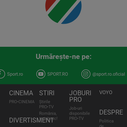
Urmăreşte-ne pe:
Sport.ro
SPORT.RO
@sport.ro.oficial
CINEMA
STIRI
JOBURI
VOYO
PRO
PRO•CINEMA
Știrile
PRO•TV
Job-uri
DESPRE
România,
disponibile
te iubesc!
PRO•TV
DIVERTISMENT
Politica
de