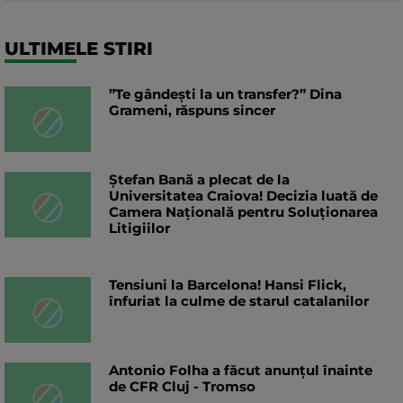
ULTIMELE STIRI
”Te gândești la un transfer?” Dina
Grameni, răspuns sincer
Ștefan Bană a plecat de la
Universitatea Craiova! Decizia luată de
Camera Națională pentru Soluționarea
Litigiilor
Tensiuni la Barcelona! Hansi Flick,
înfuriat la culme de starul catalanilor
Antonio Folha a făcut anunțul înainte
de CFR Cluj - Tromso