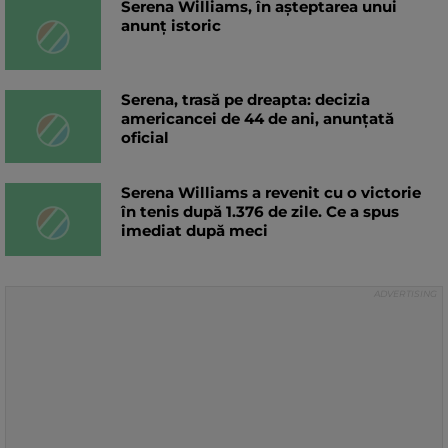
Serena Williams, în așteptarea unui
anunț istoric
Serena, trasă pe dreapta: decizia
americancei de 44 de ani, anunțată
oficial
Serena Williams a revenit cu o victorie
în tenis după 1.376 de zile. Ce a spus
imediat după meci