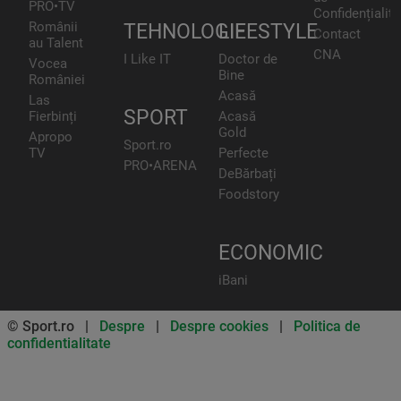
PRO•TV
Confidențialita
Românii
TEHNOLOGIE
LIFESTYLE
Contact
au Talent
CNA
I Like IT
Doctor de
Vocea
Bine
României
Acasă
Las
SPORT
Fierbinți
Acasă
Gold
Apropo
Sport.ro
TV
Perfecte
PRO•ARENA
DeBărbați
Foodstory
ECONOMIC
iBani
© Sport.ro |
Despre
|
Despre cookies
|
Politica de
confidentialitate
Don’t miss out on our news and
updates! Enable push