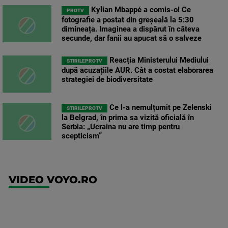
Kylian Mbappé a comis-o! Ce
PROTV
fotografie a postat din greșeală la 5:30
dimineața. Imaginea a dispărut în câteva
secunde, dar fanii au apucat să o salveze
Reacția Ministerului Mediului
STIRILEPROTV
după acuzațiile AUR. Cât a costat elaborarea
strategiei de biodiversitate
Ce l-a nemulțumit pe Zelenski
STIRILEPROTV
la Belgrad, în prima sa vizită oficială în
Serbia: „Ucraina nu are timp pentru
scepticism”
VIDEO VOYO.RO
UFC