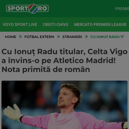
PREMI
VOYO SPORT LIVE
CRISTI CHIVU
MERCATO PREMIER LEAGUE
HOME
FOTBAL EXTERN
STRANIERI
CU IONUȚ RADU TITU
Cu Ionuț Radu titular, Celta Vigo
a învins-o pe Atletico Madrid!
Nota primită de român