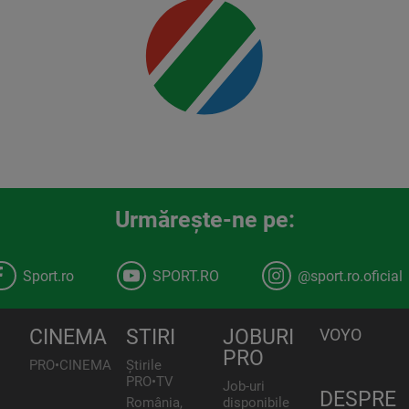
Urmăreşte-ne pe:
Sport.ro
SPORT.RO
@sport.ro.oficial
CINEMA
STIRI
JOBURI
VOYO
PRO
PRO•CINEMA
Știrile
PRO•TV
Job-uri
DESPRE
România,
disponibile