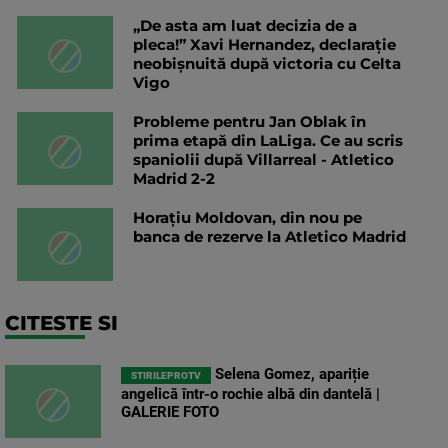
„De asta am luat decizia de a
pleca!” Xavi Hernandez, declarație
neobișnuită după victoria cu Celta
Vigo
Probleme pentru Jan Oblak în
prima etapă din LaLiga. Ce au scris
spaniolii după Villarreal - Atletico
Madrid 2-2
Horațiu Moldovan, din nou pe
banca de rezerve la Atletico Madrid
CITESTE SI
Selena Gomez, apariție
STIRILEPROTV
angelică într-o rochie albă din dantelă |
GALERIE FOTO