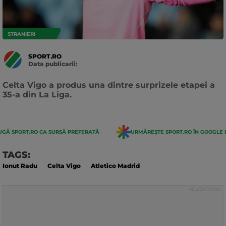
STRANIERI
SPORT.RO
Data publicarii:
Data
actualizarii:
Celta Vigo a produs una dintre surprizele etapei a
35-a din La Liga.
GĂ SPORT.RO CA SURSĂ PREFERATĂ
URMĂREȘTE SPORT.RO ÎN GOOGLE 
TAGS:
Ionut Radu
Celta Vigo
Atletico Madrid